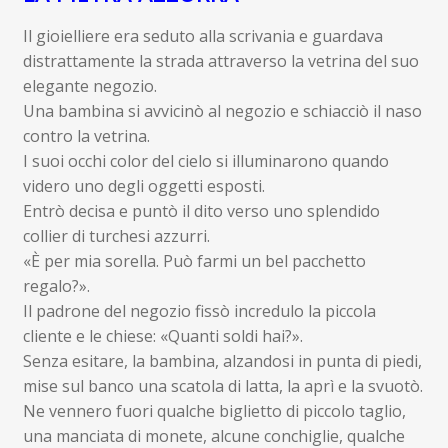
child
Espandi
Il gioielliere era seduto alla scrivania e guardava
Contatti
il
distrattamente la strada attraverso la vetrina del suo
menu
Espandi
Don Bosco
elegante negozio.
child
il
Una bambina si avvicinò al negozio e schiacciò il naso
menu
contro la vetrina.
child
I suoi occhi color del cielo si illuminarono quando
videro uno degli oggetti esposti.
Entrò decisa e puntò il dito verso uno splendido
collier di turchesi azzurri.
«È per mia sorella. Può farmi un bel pacchetto
regalo?».
Il padrone del negozio fissò incredulo la piccola
cliente e le chiese: «Quanti soldi hai?».
Senza esitare, la bambina, alzandosi in punta di piedi,
mise sul banco una scatola di latta, la aprì e la svuotò.
Ne vennero fuori qualche biglietto di piccolo taglio,
una manciata di monete, alcune conchiglie, qualche