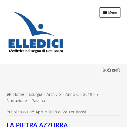
Vai
Vai
Menu
alla
al
navigazione
contenuto
Espandi
Libreria Online
il
RSS Feed
Faceboo
YouTu
What
menu
Espandi
Catechesi
child
il
menu
Espandi
Liturgia
child
il
Home
Liturgia
Archivio
Anno C
2019
9.
menu
Espandi
Sussidi
Narrazione – Pasqua
child
il
menu
Espandi
Pubblicato il
15 Aprile 2019
di
Valter Rossi
Riviste
child
il
menu
LA PIETRA AZZURRA
Scuola