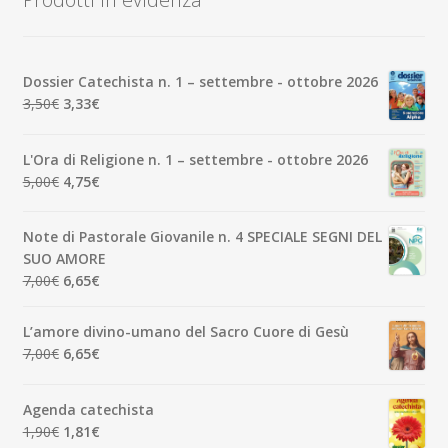
Dossier Catechista n. 1 – settembre - ottobre 2026
Il
Il
3,50
€
3,33
€
prezzo
prezzo
originale
attuale
L'Ora di Religione n. 1 – settembre - ottobre 2026
era:
è:
Il
Il
5,00
€
4,75
€
3,50€.
3,33€.
prezzo
prezzo
originale
attuale
Note di Pastorale Giovanile n. 4 SPECIALE SEGNI DEL
era:
è:
SUO AMORE
5,00€.
4,75€.
Il
Il
7,00
€
6,65
€
prezzo
prezzo
originale
attuale
L’amore divino-umano del Sacro Cuore di Gesù
era:
è:
Il
Il
7,00
€
6,65
€
7,00€.
6,65€.
prezzo
prezzo
originale
attuale
Agenda catechista
era:
è:
Il
Il
1,90
€
1,81
€
7,00€.
6,65€.