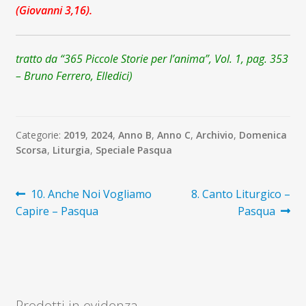
(Giovanni 3,16).
tratto da “365 Piccole Storie per l’anima”, Vol. 1, pag. 353
– Bruno Ferrero, Elledici)
Categorie:
2019
,
2024
,
Anno B
,
Anno C
,
Archivio
,
Domenica
Scorsa
,
Liturgia
,
Speciale Pasqua
Navigazione
Articolo
Articolo
10. Anche Noi Vogliamo
8. Canto Liturgico –
precedente:
successivo:
Capire – Pasqua
Pasqua
articoli
Prodotti in evidenza