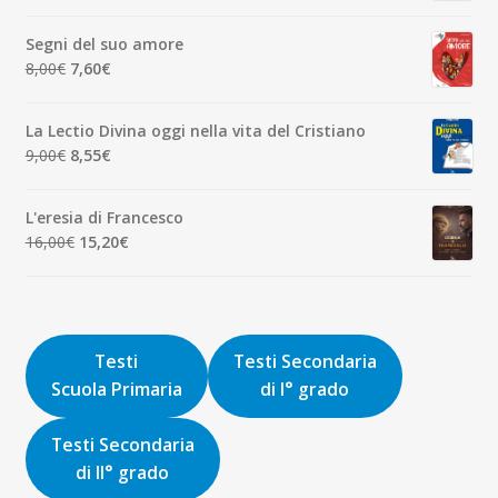
prezzo
prezzo
originale
attuale
Segni del suo amore
era:
è:
Il
Il
8,00
€
7,60
€
1,90€.
1,81€.
prezzo
prezzo
originale
attuale
La Lectio Divina oggi nella vita del Cristiano
era:
è:
Il
Il
9,00
€
8,55
€
8,00€.
7,60€.
prezzo
prezzo
originale
attuale
L'eresia di Francesco
era:
è:
Il
Il
16,00
€
15,20
€
9,00€.
8,55€.
prezzo
prezzo
originale
attuale
era:
è:
16,00€.
15,20€.
Testi
Testi Secondaria
Scuola Primaria
di I° grado
Testi Secondaria
di II° grado