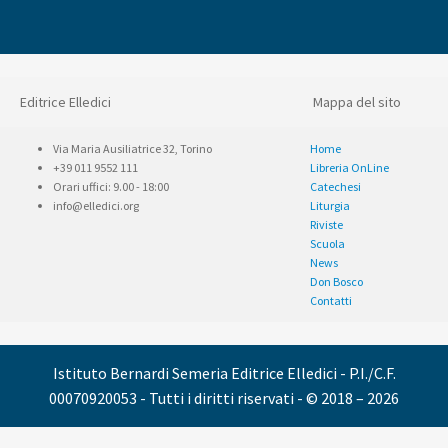
Editrice Elledici
Mappa del sito
Via Maria Ausiliatrice 32, Torino
Home
+39 011 9552 111
Libreria OnLine
Orari uffici: 9.00 - 18:00
Catechesi
info@elledici.org
Liturgia
Riviste
Scuola
News
Don Bosco
Contatti
Istituto Bernardi Semeria Editrice Elledici - P.I./C.F.
00070920053 - Tutti i diritti riservati - © 2018 – 2026