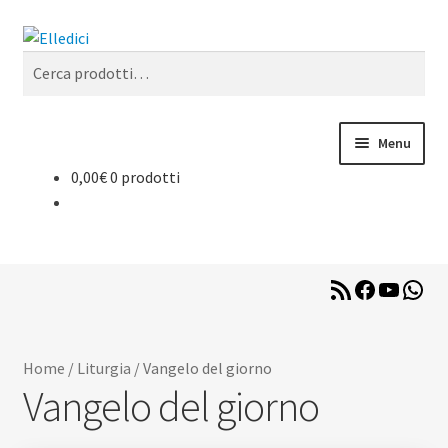
Vai
Vai
Cerca
alla
al
Cerca:
navigazione
contenuto
Menu
0,00
€
0 prodotti
Libreria Online
Catechesi
RSS
Facebook
YouTub
Wha
Liturgia
Feed
Sussidi
Home
/
Liturgia
/
Vangelo del giorno
Vangelo del giorno
Riviste