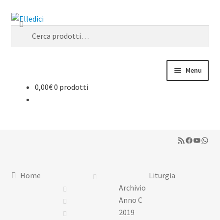
Vai
Vai
Cerca
alla
al
Cerca:
navigazione
contenuto
Menu
0,00
€
0 prodotti
Libreria Online
Catechesi
RSS Feed
Facebook
YouTub
What
Liturgia
Sussidi
Home
Liturgia
Archivio
Riviste
Anno C
2019