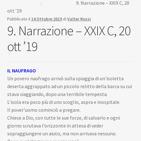
Scuola
9. Narrazione – XXIX C, 20
ott ’19
Contatti
Pubblicato il
14 Ottobre 2019
di
Valter Rossi
9. Narrazione – XXIX C, 20
Don Bosco
ott ’19
IL NAUFRAGO
Un povero naufrago arrivò sulla spiaggia di un’isoletta
deserta aggrappato ad un piccolo relitto della barca su cui
stava viaggiando, dopo una terribile tempesta.
L’isola era poco più di uno scoglio, aspra e inospitale.
Il pover’uomo cominciò a pregare.
Chiese a Dio, con tutte le sue forze, di salvarlo e ogni
giorno scrutava l’orizzonte in attesa di veder
sopraggiungere un aiuto, ma non arrivava nessuno.