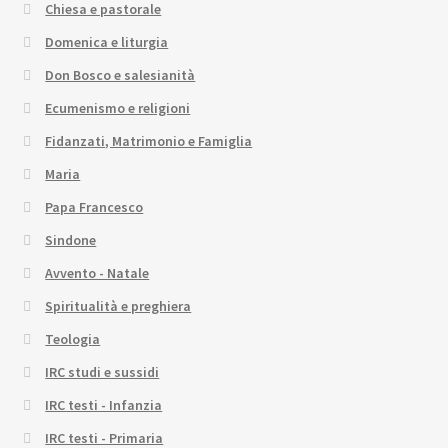
Chiesa e pastorale
Domenica e liturgia
Don Bosco e salesianità
Ecumenismo e religioni
Fidanzati, Matrimonio e Famiglia
Maria
Papa Francesco
Sindone
Avvento - Natale
Spiritualità e preghiera
Teologia
IRC studi e sussidi
IRC testi - Infanzia
IRC testi - Primaria