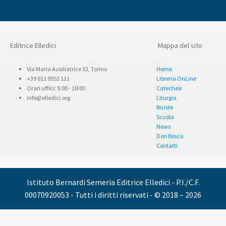
Editrice Elledici
Mappa del sito
Via Maria Ausiliatrice 32, Torino
Home
+39 011 9552 111
Libreria OnLine
Orari uffici: 9.00 - 18:00
Catechesi
info@elledici.org
Liturgia
Riviste
Scuola
News
Don Bosco
Contatti
Istituto Bernardi Semeria Editrice Elledici - P.I./C.F.
00070920053 - Tutti i diritti riservati - © 2018 – 2026