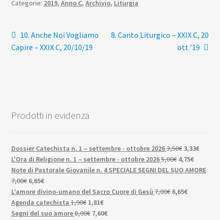
Categorie:
2019
,
Anno C
,
Archivio
,
Liturgia
Navigazione
Articolo
Articolo
10. Anche Noi Vogliamo
8. Canto Liturgico – XXIX C, 20
precedente:
successivo:
Capire – XXIX C, 20/10/19
ott ’19
articoli
Prodotti in evidenza
Il
Il
Dossier Catechista n. 1 – settembre - ottobre 2026
3,50
€
3,33
€
Il
prezzo
Il
prezzo
L'Ora di Religione n. 1 – settembre - ottobre 2026
5,00
€
4,75
€
prezzo
originale
prezzo
attuale
Note di Pastorale Giovanile n. 4 SPECIALE SEGNI DEL SUO AMORE
Il
Il
originale
era:
attuale
è:
7,00
€
6,65
€
prezzo
prezzo
Il
era:
3,50€.
Il
è:
3,33€.
L’amore divino-umano del Sacro Cuore di Gesù
7,00
€
6,65
€
originale
attuale
Il
Il
prezzo
5,00€.
prezzo
4,75€.
Agenda catechista
1,90
€
1,81
€
era:
è:
prezzo
Il
prezzo
Il
originale
attuale
Segni del suo amore
8,00
€
7,60
€