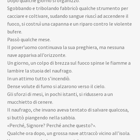
Dopo qualche giorno si organizzò.
Sgobbando e tribolando fabbricò qualche strumento per
cacciare e coltivare, sudando sangue riuscì ad accendere il
fuoco, si costruì una capanna e un riparo contro le violente
bufere.
Passò qualche mese.
Il pover’uomo continuava la sua preghiera, ma nessuna
nave appariva all’orizzonte.
Un giorno, un colpo di brezza sul fuoco spinse le fiamme a
lambire la stuoia del naufrago.
In un attimo tutto s’incendiò.
Dense volute di fumo si alzarono verso il cielo.
Gli sforzi di mesi, in pochi istanti, si ridussero a un
mucchietto di cenere.
Il naufrago, che invano aveva tentato di salvare qualcosa,
si buttò piangendo nella sabbia.
«Perché, Signore? Perché anche questo?».
Qualche ora dopo, un grossa nave attraccò vicino all’isola.