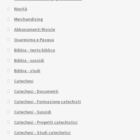
Novità
Merchandising
Abbonamenti Riviste
Quaresima e Pasqua
Bibbia - testo biblico
Bibbia - sussidi
Bibbia - studi
Catechesi
Catechesi - Documenti
Catechesi - Formazione catechisti
Catechesi - Sussidi
Catechesi - Progetti catechistici
Catechesi - Studi catechetici