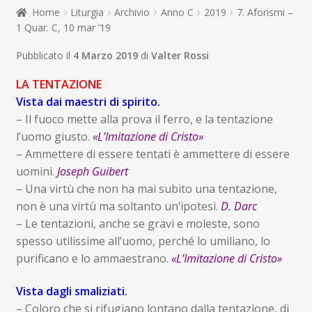
child
Home
Liturgia
Archivio
Anno C
2019
7. Aforismi –
Espandi
Contatti
1 Quar. C, 10 mar ’19
il
menu
Espandi
Don Bosco
Pubblicato il
4 Marzo 2019
di
Valter Rossi
child
il
menu
LA TENTAZIONE
child
Vista dai maestri di spirito.
– Il fuoco mette alla prova il ferro, e la tentazione
l’uomo giusto.
«L’Imitazione di Cristo»
– Ammettere di essere tentati è ammettere di essere
uomini.
Joseph Guibert
– Una virtù che non ha mai subito una tentazione,
non è una virtù ma soltanto un’ipotesi.
D. Darc
– Le tentazioni, anche se gravi e moleste, sono
spesso utilissime all’uomo, perché lo umiliano, lo
purificano e lo ammaestrano.
«L’Imitazione di Cristo»
Vista dagli smaliziati.
– Coloro che si rifugiano lontano dalla tentazione, di