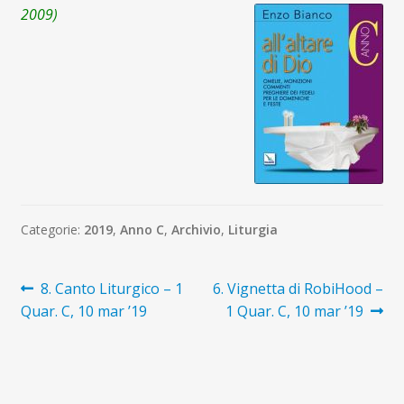
2009)
Categorie:
2019
,
Anno C
,
Archivio
,
Liturgia
Navigazione
Articolo
Articolo
8. Canto Liturgico – 1
6. Vignetta di RobiHood –
precedente:
successivo:
Quar. C, 10 mar ’19
1 Quar. C, 10 mar ’19
articoli