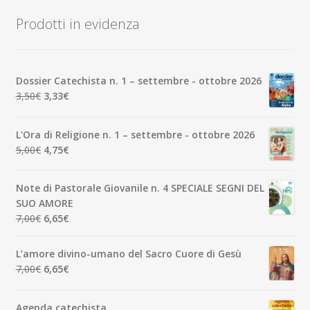
Prodotti in evidenza
Dossier Catechista n. 1 – settembre - ottobre 2026
Il
Il
3,50
€
3,33
€
prezzo
prezzo
originale
attuale
L'Ora di Religione n. 1 – settembre - ottobre 2026
era:
è:
Il
Il
5,00
€
4,75
€
3,50€.
3,33€.
prezzo
prezzo
originale
attuale
Note di Pastorale Giovanile n. 4 SPECIALE SEGNI DEL
era:
è:
SUO AMORE
5,00€.
4,75€.
Il
Il
7,00
€
6,65
€
prezzo
prezzo
originale
attuale
L’amore divino-umano del Sacro Cuore di Gesù
era:
è:
Il
Il
7,00
€
6,65
€
7,00€.
6,65€.
prezzo
prezzo
originale
attuale
Agenda catechista