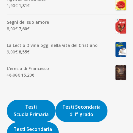
era:
è:
Il
Il
1,90
€
1,81
€
7,00€.
6,65€.
prezzo
prezzo
originale
attuale
Segni del suo amore
era:
è:
Il
Il
8,00
€
7,60
€
1,90€.
1,81€.
prezzo
prezzo
originale
attuale
La Lectio Divina oggi nella vita del Cristiano
era:
è:
Il
Il
9,00
€
8,55
€
8,00€.
7,60€.
prezzo
prezzo
originale
attuale
L'eresia di Francesco
era:
è:
Il
Il
16,00
€
15,20
€
9,00€.
8,55€.
prezzo
prezzo
originale
attuale
era:
è:
16,00€.
15,20€.
Testi
Testi Secondaria
Scuola Primaria
di I° grado
Testi Secondaria