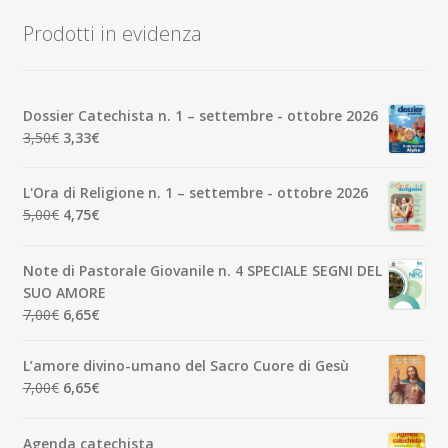
Prodotti in evidenza
Dossier Catechista n. 1 – settembre - ottobre 2026
Il
Il
3,50
€
3,33
€
prezzo
prezzo
originale
attuale
L'Ora di Religione n. 1 – settembre - ottobre 2026
era:
è:
Il
Il
5,00
€
4,75
€
3,50€.
3,33€.
prezzo
prezzo
originale
attuale
Note di Pastorale Giovanile n. 4 SPECIALE SEGNI DEL
era:
è:
SUO AMORE
5,00€.
4,75€.
Il
Il
7,00
€
6,65
€
prezzo
prezzo
originale
attuale
L’amore divino-umano del Sacro Cuore di Gesù
era:
è:
Il
Il
7,00
€
6,65
€
7,00€.
6,65€.
prezzo
prezzo
originale
attuale
Agenda catechista