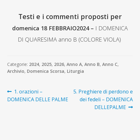
Te
sti e i commenti proposti per
domenica 18 FEBBRAIO2024 –
I DOMENICA
DI QUARESIMA anno B (COLORE VIOLA)
Categorie:
2024
,
2025
,
2026
,
Anno A
,
Anno B
,
Anno C
,
Archivio
,
Domenica Scorsa
,
Liturgia
Navigazione
Articolo
Articolo
1. orazioni –
5. Preghiere di perdono e
precedente:
successivo:
DOMENICA DELLE PALME
dei fedeli – DOMENICA
articoli
DELLEPALME