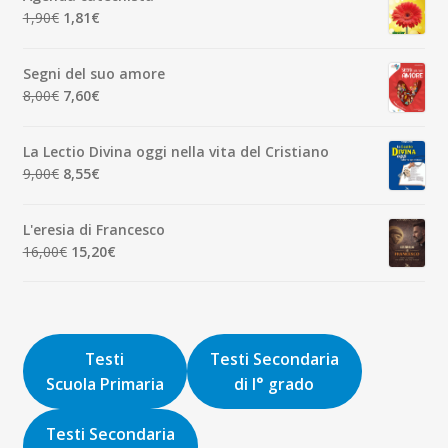
era:
è:
Il
Il
1,90
€
1,81
€
7,00€.
6,65€.
prezzo
prezzo
originale
attuale
Segni del suo amore
era:
è:
Il
Il
8,00
€
7,60
€
1,90€.
1,81€.
prezzo
prezzo
originale
attuale
La Lectio Divina oggi nella vita del Cristiano
era:
è:
Il
Il
9,00
€
8,55
€
8,00€.
7,60€.
prezzo
prezzo
originale
attuale
L'eresia di Francesco
era:
è:
Il
Il
16,00
€
15,20
€
9,00€.
8,55€.
prezzo
prezzo
originale
attuale
era:
è:
16,00€.
15,20€.
Testi
Testi Secondaria
Scuola Primaria
di I° grado
Testi Secondaria