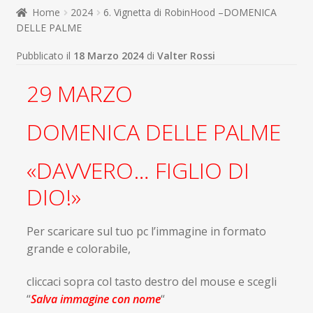
child
Home
2024
6. Vignetta di RobinHood –DOMENICA
Espandi
Contatti
DELLE PALME
il
menu
Espandi
Don Bosco
Pubblicato il
18 Marzo 2024
di
Valter Rossi
child
il
menu
29 MARZO
child
DOMENICA DELLE PALME
«DAVVERO… FIGLIO DI
DIO!»
Per scaricare sul tuo pc l’immagine in formato
grande e colorabile,
cliccaci sopra col tasto destro del mouse e scegli
“
Salva immagine con nome
“