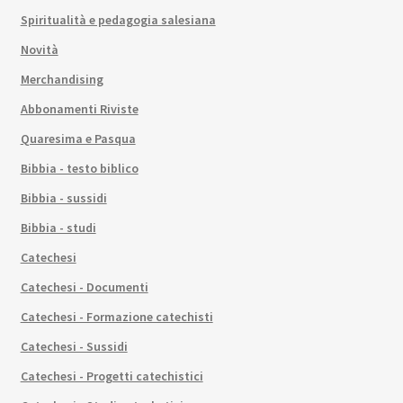
Spiritualità e pedagogia salesiana
Novità
Merchandising
Abbonamenti Riviste
Quaresima e Pasqua
Bibbia - testo biblico
Bibbia - sussidi
Bibbia - studi
Catechesi
Catechesi - Documenti
Catechesi - Formazione catechisti
Catechesi - Sussidi
Catechesi - Progetti catechistici