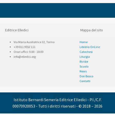
Editrice Elledici
Mappa del sito
Via Maria Ausiliatrice 32, Torino
Home
+39 011 9552 111
Libreria OnLine
Orari uffici: 9.00 - 18:00
Catechesi
info@elledici.org
Liturgia
Riviste
Scuola
News
Don Bosco
Contatti
Istituto Bernardi Semeria Editrice Elledici - P.I./C.F.
00070920053 - Tutti i diritti riservati - © 2018 – 2026