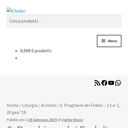
Vai
Vai
Cerca
alla
al
Cerca:
navigazione
contenuto
Menu
0,00
€
0 prodotti
Libreria Online
Catechesi
RSS
Facebook
YouTub
Wha
Liturgia
Feed
Sussidi
Home
/
Liturgia
/
Archivio
/
6. Preghiere dei Fedeli – 2 t.o. C,
20 gen ’19
Riviste
Pubblicato il
25 Gennaio 2019
di
Valter Rossi