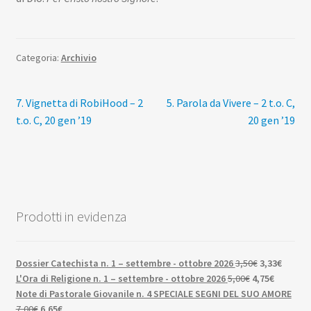
Categoria:
Archivio
Navigazione
Articolo
Articolo
7. Vignetta di RobiHood – 2
5. Parola da Vivere – 2 t.o. C,
precedente:
successivo:
t.o. C, 20 gen ’19
20 gen ’19
articoli
Prodotti in evidenza
Il
Il
Dossier Catechista n. 1 – settembre - ottobre 2026
3,50
€
3,33
€
Il
prezzo
Il
prezzo
L'Ora di Religione n. 1 – settembre - ottobre 2026
5,00
€
4,75
€
prezzo
originale
prezzo
attuale
Note di Pastorale Giovanile n. 4 SPECIALE SEGNI DEL SUO AMORE
Il
Il
originale
era:
attuale
è:
7,00
€
6,65
€