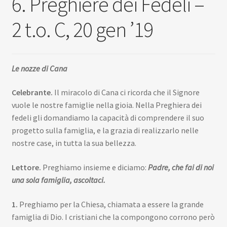
6. Preghiere dei Fedeli –
Scuola
2 t.o. C, 20 gen ’19
Contatti
Don Bosco
Le nozze di Cana
Celebrante.
Il miracolo di Cana ci ricorda che il Signore
vuole le nostre famiglie nella gioia. Nella Preghiera dei
fedeli gli domandiamo la capacità di comprendere il suo
progetto sulla famiglia, e la grazia di realizzarlo nelle
nostre case, in tutta la sua bellezza.
Lettore.
Preghiamo insieme e diciamo:
Padre, che fai di noi
una sola famiglia, ascoltaci.
1.
Preghiamo per la Chiesa, chiamata a essere la grande
famiglia di Dio. I cristiani che la compongono corrono però