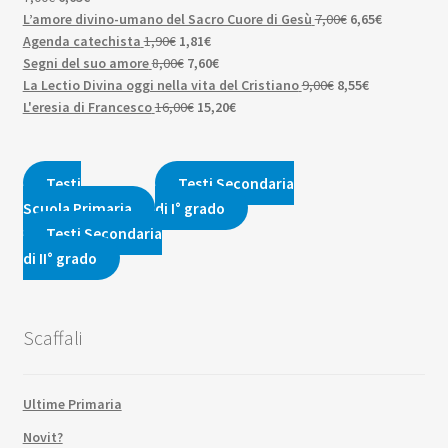
prezzo
prezzo
Il
era:
3,50€.
Il
è:
3,33€.
L’amore divino-umano del Sacro Cuore di Gesù
7,00
€
6,65
€
originale
attuale
Il
Il
prezzo
5,00€.
prezzo
4,75€.
Agenda catechista
1,90
€
1,81
€
era:
è:
prezzo
Il
prezzo
Il
originale
attuale
Segni del suo amore
8,00
€
7,60
€
7,00€.
6,65€.
originale
prezzo
attuale
prezzo
Il
era:
Il
è:
La Lectio Divina oggi nella vita del Cristiano
9,00
€
8,55
€
era:
originale
Il
è:
attuale
Il
prezzo
7,00€.
prezzo
6,65€.
L'eresia di Francesco
16,00
€
15,20
€
1,90€.
era:
prezzo
1,81€.
è:
prezzo
originale
attuale
8,00€.
originale
7,60€.
attuale
era:
è:
era:
è:
9,00€.
8,55€.
Testi
Testi Secondaria
16,00€.
15,20€.
Scuola Primaria
di I° grado
Testi Secondaria
di II° grado
Scaffali
Ultime Primaria
Novit?