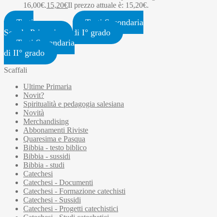
16,00€.
15,20
€
Il prezzo attuale è: 15,20€.
Testi
Testi Secondaria
Scuola Primaria
di I° grado
Testi Secondaria
di II° grado
Scaffali
Ultime Primaria
Novit?
Spiritualità e pedagogia salesiana
Novità
Merchandising
Abbonamenti Riviste
Quaresima e Pasqua
Bibbia - testo biblico
Bibbia - sussidi
Bibbia - studi
Catechesi
Catechesi - Documenti
Catechesi - Formazione catechisti
Catechesi - Sussidi
Catechesi - Progetti catechistici