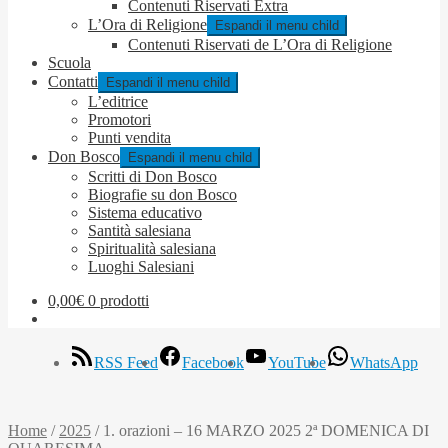
Contenuti Riservati Extra
L’Ora di Religione
Espandi il menu child
Contenuti Riservati de L’Ora di Religione
Scuola
Contatti
Espandi il menu child
L’editrice
Promotori
Punti vendita
Don Bosco
Espandi il menu child
Scritti di Don Bosco
Biografie su don Bosco
Sistema educativo
Santità salesiana
Spiritualità salesiana
Luoghi Salesiani
0,00
€
0 prodotti
RSS Feed
Facebook
YouTube
WhatsApp
Home
/
2025
/
1. orazioni – 16 MARZO 2025 2ª DOMENICA DI