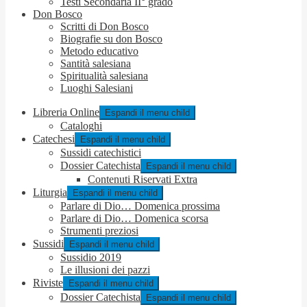
Testi Secondaria II° grado
Don Bosco
Scritti di Don Bosco
Biografie su don Bosco
Metodo educativo
Santità salesiana
Spiritualità salesiana
Luoghi Salesiani
Libreria Online
Espandi il menu child
Cataloghi
Catechesi
Espandi il menu child
Sussidi catechistici
Dossier Catechista
Espandi il menu child
Contenuti Riservati Extra
Liturgia
Espandi il menu child
Parlare di Dio… Domenica prossima
Parlare di Dio… Domenica scorsa
Strumenti preziosi
Sussidi
Espandi il menu child
Sussidio 2019
Le illusioni dei pazzi
Riviste
Espandi il menu child
Dossier Catechista
Espandi il menu child