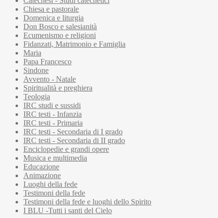
Catechesi - Studi catechetici
Chiesa e pastorale
Domenica e liturgia
Don Bosco e salesianità
Ecumenismo e religioni
Fidanzati, Matrimonio e Famiglia
Maria
Papa Francesco
Sindone
Avvento - Natale
Spiritualità e preghiera
Teologia
IRC studi e sussidi
IRC testi - Infanzia
IRC testi - Primaria
IRC testi - Secondaria di I grado
IRC testi - Secondaria di II grado
Enciclopedie e grandi opere
Musica e multimedia
Educazione
Animazione
Luoghi della fede
Testimoni della fede
Testimoni della fede e luoghi dello Spirito
I BLU -Tutti i santi del Cielo