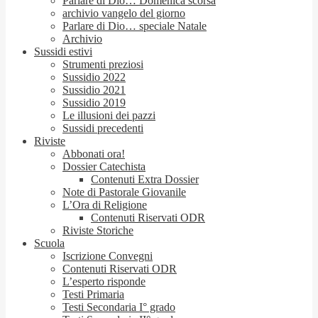
Parlare di Dio… Domenica scorsa
archivio vangelo del giorno
Parlare di Dio… speciale Natale
Archivio
Sussidi estivi
Strumenti preziosi
Sussidio 2022
Sussidio 2021
Sussidio 2019
Le illusioni dei pazzi
Sussidi precedenti
Riviste
Abbonati ora!
Dossier Catechista
Contenuti Extra Dossier
Note di Pastorale Giovanile
L’Ora di Religione
Contenuti Riservati ODR
Riviste Storiche
Scuola
Iscrizione Convegni
Contenuti Riservati ODR
L’esperto risponde
Testi Primaria
Testi Secondaria I° grado