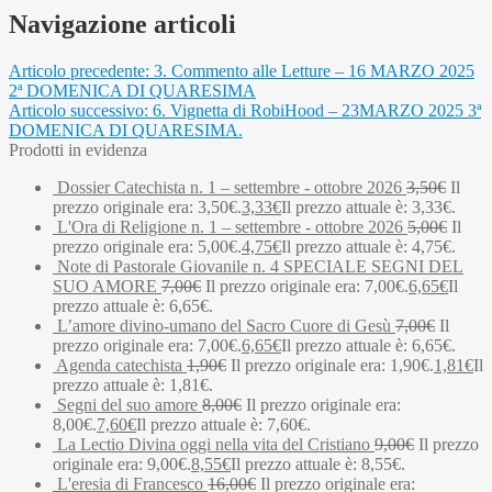
Navigazione articoli
Articolo precedente:
3. Commento alle Letture – 16 MARZO 2025
2ª DOMENICA DI QUARESIMA
Articolo successivo:
6. Vignetta di RobiHood – 23MARZO 2025 3ª
DOMENICA DI QUARESIMA.
Prodotti in evidenza
Dossier Catechista n. 1 – settembre - ottobre 2026
3,50
€
Il
prezzo originale era: 3,50€.
3,33
€
Il prezzo attuale è: 3,33€.
L'Ora di Religione n. 1 – settembre - ottobre 2026
5,00
€
Il
prezzo originale era: 5,00€.
4,75
€
Il prezzo attuale è: 4,75€.
Note di Pastorale Giovanile n. 4 SPECIALE SEGNI DEL
SUO AMORE
7,00
€
Il prezzo originale era: 7,00€.
6,65
€
Il
prezzo attuale è: 6,65€.
L’amore divino-umano del Sacro Cuore di Gesù
7,00
€
Il
prezzo originale era: 7,00€.
6,65
€
Il prezzo attuale è: 6,65€.
Agenda catechista
1,90
€
Il prezzo originale era: 1,90€.
1,81
€
Il
prezzo attuale è: 1,81€.
Segni del suo amore
8,00
€
Il prezzo originale era:
8,00€.
7,60
€
Il prezzo attuale è: 7,60€.
La Lectio Divina oggi nella vita del Cristiano
9,00
€
Il prezzo
originale era: 9,00€.
8,55
€
Il prezzo attuale è: 8,55€.
L'eresia di Francesco
16,00
€
Il prezzo originale era: