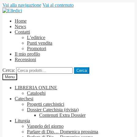
Vai alla navigazione
Vai al contenuto
Home
News
Contatti
L’editrice
Punti vendita
Promotori
Il mio profilo
Recensioni
Cerca:
Cerca
Menu
LIBRERIA ONLINE
Cataloghi
Catechesi
Progetti catechistici
Dossier Catechista (rivista)
Contenuti Extra Dossier
Liturgia
Vangelo del giorno
Parlare di Dio… Domenica prossima