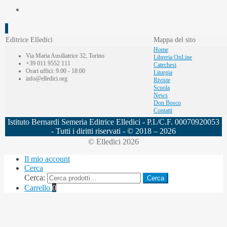
Editrice Elledici
Mappa del sito
Home
Via Maria Ausiliatrice 32, Torino
Libreria OnLine
+39 011 9552 111
Catechesi
Orari uffici: 9.00 - 18:00
Liturgia
info@elledici.org
Riviste
Scuola
News
Don Bosco
Contatti
Istituto Bernardi Semeria Editrice Elledici - P.I./C.F. 00070920053
- Tutti i diritti riservati - © 2018 – 2026
© Elledici 2026
Il mio account
Cerca
Cerca:
Cerca
Carrello
0