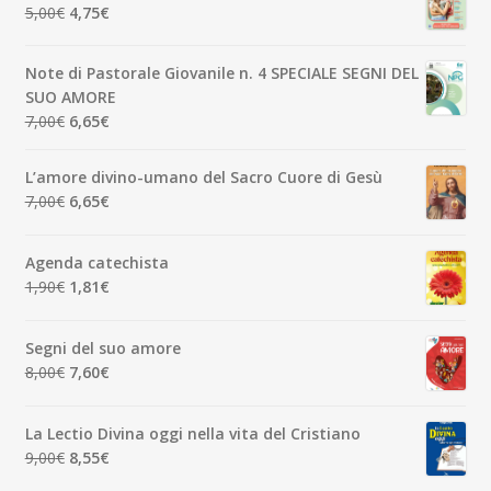
Il
Il
5,00
€
4,75
€
3,50€.
3,33€.
prezzo
prezzo
originale
attuale
Note di Pastorale Giovanile n. 4 SPECIALE SEGNI DEL
era:
è:
SUO AMORE
5,00€.
4,75€.
Il
Il
7,00
€
6,65
€
prezzo
prezzo
originale
attuale
L’amore divino-umano del Sacro Cuore di Gesù
era:
è:
Il
Il
7,00
€
6,65
€
7,00€.
6,65€.
prezzo
prezzo
originale
attuale
Agenda catechista
era:
è:
Il
Il
1,90
€
1,81
€
7,00€.
6,65€.
prezzo
prezzo
originale
attuale
Segni del suo amore
era:
è:
Il
Il
8,00
€
7,60
€
1,90€.
1,81€.
prezzo
prezzo
originale
attuale
La Lectio Divina oggi nella vita del Cristiano
era:
è:
Il
Il
9,00
€
8,55
€
8,00€.
7,60€.
prezzo
prezzo