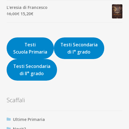
originale
attuale
L'eresia di Francesco
era:
è:
Il
Il
16,00
€
15,20
€
9,00€.
8,55€.
prezzo
prezzo
originale
attuale
era:
è:
16,00€.
15,20€.
Testi
Testi Secondaria
Scuola Primaria
di I° grado
Testi Secondaria
di II° grado
Scaffali
Ultime Primaria
Novit?