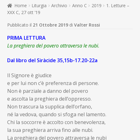
child
Home
Liturgia
Archivio
Anno C
2019
1. Letture –
Espandi
Contatti
XXX C, 27 ott ’19
il
menu
Espandi
Don Bosco
Pubblicato il
21 Ottobre 2019
di
Valter Rossi
child
il
menu
PRIMA LETTURA
child
La preghiera del povero attraversa le nubi.
Dal libro del Siràcide 35,15b-17.20-22a
Il Signore è giudice
e per lui non c’è preferenza di persone.
Non è parziale a danno del povero
e ascolta la preghiera dell’oppresso.
Non trascura la supplica dell’orfano,
né la vedova, quando si sfoga nel lamento.
Chi la soccorre è accolto con benevolenza,
la sua preghiera arriva fino alle nubi.
La preghiera del povero attraversa le nubi