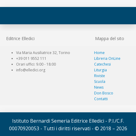
Editrice Elledici
Mappa del sito
Via Maria Ausiliatrice 32, Torino
Home
+39 011 9552 111
Libreria OnLine
Orari uffici: 9.00 - 18:00
Catechesi
info@elledici.org
Liturgia
Riviste
Scuola
News
Don Bosco
Contatti
Istituto Bernardi Semeria Editrice Elledici - P.I./C.F.
00070920053 - Tutti i diritti riservati - © 2018 – 2026