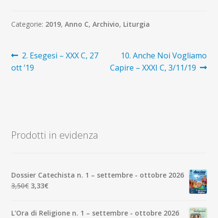
Categorie:
2019
,
Anno C
,
Archivio
,
Liturgia
Navigazione
Articolo
Articolo
2. Esegesi – XXX C, 27
10. Anche Noi Vogliamo
precedente:
successivo:
ott ’19
Capire – XXXI C, 3/11/19
articoli
Prodotti in evidenza
Dossier Catechista n. 1 – settembre - ottobre 2026
Il
Il
3,50
€
3,33
€
prezzo
prezzo
originale
attuale
L'Ora di Religione n. 1 – settembre - ottobre 2026
era:
è: