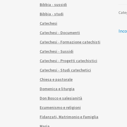
Bibbia - sussidi
Cate
Bibbia - studi
Catechesi
Na
Arti
Inco
Catechesi - Documenti
prec
ar
Catechesi - Formazione catechisti
Catechesi - Sussidi
Catechesi - Progetti catechistici
Catechesi - Studi catechetici
Chiesa e pastorale
Domenica e liturgia
Don Bosco e salesianità
Ecumenismo e religioni
Fidanzati, Matrimonio e Famiglia
Maria