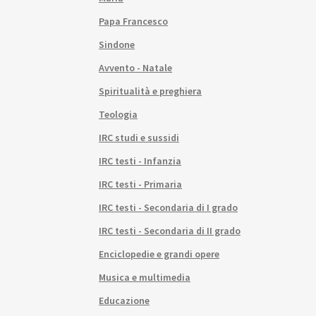
Papa Francesco
Sindone
Avvento - Natale
Spiritualità e preghiera
Teologia
IRC studi e sussidi
IRC testi - Infanzia
IRC testi - Primaria
IRC testi - Secondaria di I grado
IRC testi - Secondaria di II grado
Enciclopedie e grandi opere
Musica e multimedia
Educazione