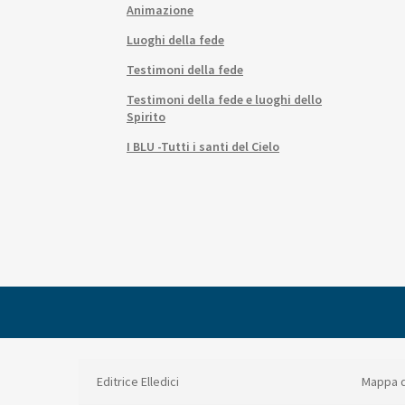
Animazione
Luoghi della fede
Testimoni della fede
Testimoni della fede e luoghi dello
Spirito
I BLU -Tutti i santi del Cielo
Editrice Elledici
Mappa d