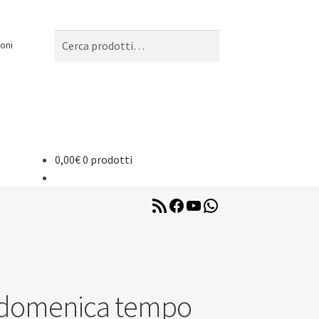
Cerca:
Cerca
oni
0,00
€
0 prodotti
RSS
Facebook
YouTube
WhatsApp
Feed
V domenica tempo