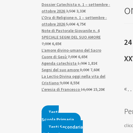
o
Dossier Catechista n. 1 – settembre -
Il
Il
ottobre 2026
3,50
€
3,33
€
prezzo
prezzo
L'Ora di Religione n. 1 – settembre -
originale
Il
attuale
Il
ottobre 2026
5,00
€
4,75
€
era:
prezzo
è:
prezzo
Note di Pastorale Giovanile n. 4
3,50€.
originale
3,33€.
attuale
SPECIALE SEGNI DEL SUO AMORE
24
Il
Il
era:
è:
7,00
€
6,65
€
prezzo
prezzo
5,00€.
4,75€.
L’amore divino-umano del Sacro
XX
originale
attuale
Il
Il
Cuore di Gesù
7,00
€
6,65
€
era:
è:
prezzo
prezzo
Il
Il
Agenda catechista
1,90
€
1,81
€
7,00€.
6,65€.
originale
attuale
prezzo
Il
prezzo
Il
Segni del suo amore
8,00
€
7,60
€
era:
è:
originale
prezzo
attuale
prezzo
La Lectio Divina oggi nella vita del
Il
7,00€.
Il
6,65€.
era:
originale
è:
attuale
Cristiano
9,00
€
8,55
€
«…
prezzo
prezzo
1,90€.
era:
Il
1,81€.
è:
Il
L'eresia di Francesco
16,00
€
15,20
€
originale
attuale
8,00€.
prezzo
7,60€.
prezzo
era:
è:
originale
attuale
9,00€.
8,55€.
era:
è:
Pe
Testi
16,00€.
15,20€.
Scuola Primaria
clic
Testi Secondaria