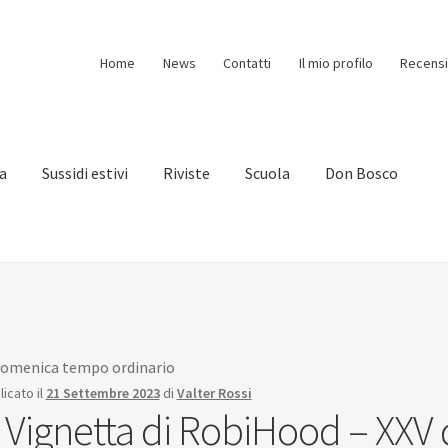
Home
News
Contatti
Il mio profilo
Recensi
ia
Sussidi estivi
Riviste
Scuola
Don Bosco
 domenica tempo ordinario
icato il
21 Settembre 2023
di
Valter Rossi
. Vignetta di RobiHood – XX