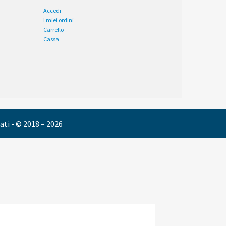
Accedi
I miei ordini
Carrello
Cassa
vati - © 2018 – 2026