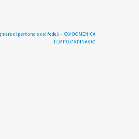
lo
ghiere di perdono e dei fedeli – XXV DOMENICA
sivo:
TEMPO ORDINARIO