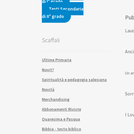
di I° grado
Testi Secondaria
di II° grado
Pub
Laud
Scaffali
Anci
Ultime Primaria
Novit?
Un an
Spiritualità e pedagogia salesiana
Novità
Sorri
Merchandising
Abbonamenti Riviste
I Lo
Quaresima e Pasqua
Bibbia - testo biblico