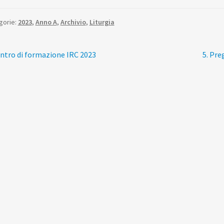
gorie:
2023
,
Anno A
,
Archivio
,
Liturgia
vigazione
colo
Artico
ntro di formazione IRC 2023
5. Pre
edente:
succes
ticoli