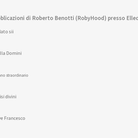
blicazioni di Roberto Benotti (RobyHood) presso Elled
ato sii
lla Domini
no straordinario
si divini
ve Francesco