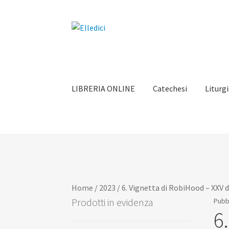
Vai
Vai
alla
al
navigazione
contenuto
LIBRERIA ONLINE
Catechesi
Liturg
Home
/
2023
/
6. Vignetta di RobiHood – XXV
Prodotti in evidenza
Pubbl
6