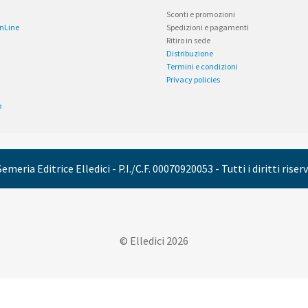
Sconti e promozioni
OnLine
Spedizioni e pagamenti
Ritiro in sede
Distribuzione
Termini e condizioni
Privacy policies
o
emeria Editrice Elledici - P.I./C.F. 00070920053 - Tutti i diritti riser
© Elledici 2026