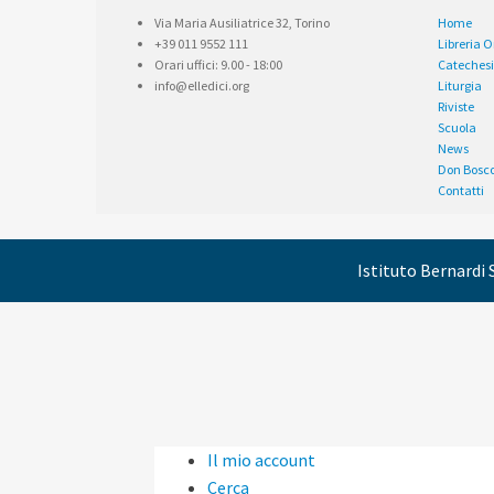
Via Maria Ausiliatrice 32, Torino
Home
+39 011 9552 111
Libreria 
Orari uffici: 9.00 - 18:00
Catechesi
info@elledici.org
Liturgia
Riviste
Scuola
News
Don Bosc
Contatti
Istituto Bernardi S
Il mio account
Cerca