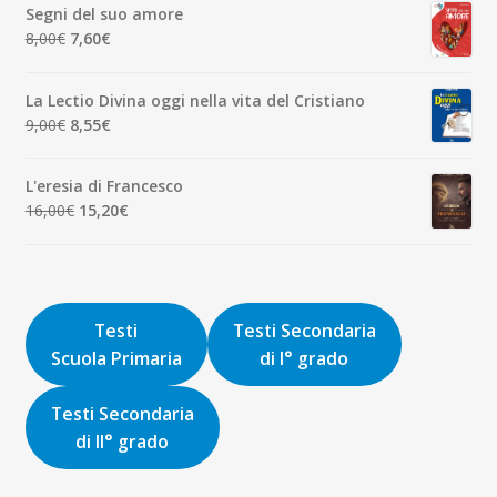
Segni del suo amore
era:
è:
Il
Il
8,00
€
7,60
€
1,90€.
1,81€.
prezzo
prezzo
originale
attuale
La Lectio Divina oggi nella vita del Cristiano
era:
è:
Il
Il
9,00
€
8,55
€
8,00€.
7,60€.
prezzo
prezzo
originale
attuale
L'eresia di Francesco
era:
è:
Il
Il
16,00
€
15,20
€
9,00€.
8,55€.
prezzo
prezzo
originale
attuale
era:
è:
16,00€.
15,20€.
Testi
Testi Secondaria
Scuola Primaria
di I° grado
Testi Secondaria
di II° grado