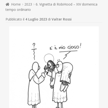
child
Home
2023
6. Vignetta di RobiHood – XIV domenica
Espandi
Contatti
tempo ordinario
il
menu
Espandi
Don Bosco
Pubblicato il
4 Luglio 2023
di
Valter Rossi
child
il
menu
child