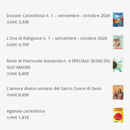
Dossier Catechista n. 1 – settembre - ottobre 2026
Il
Il
3,50
€
3,33
€
prezzo
prezzo
originale
attuale
L'Ora di Religione n. 1 – settembre - ottobre 2026
era:
è:
Il
Il
5,00
€
4,75
€
3,50€.
3,33€.
prezzo
prezzo
originale
attuale
Note di Pastorale Giovanile n. 4 SPECIALE SEGNI DEL
era:
è:
SUO AMORE
5,00€.
4,75€.
Il
Il
7,00
€
6,65
€
prezzo
prezzo
originale
attuale
L’amore divino-umano del Sacro Cuore di Gesù
era:
è:
Il
Il
7,00
€
6,65
€
7,00€.
6,65€.
prezzo
prezzo
originale
attuale
Agenda catechista
era:
è:
Il
Il
1,90
€
1,81
€
7,00€.
6,65€.
prezzo
prezzo
originale
attuale