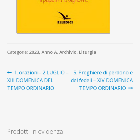
Categorie:
2023
,
Anno A
,
Archivio
,
Liturgia
Navigazione
Articolo
Articolo
1. orazioni– 2 LUGLIO –
5. Preghiere di perdono e
precedente:
successivo:
XIII DOMENICA DEL
dei fedeli – XIV DOMENICA
articoli
TEMPO ORDINARIO
TEMPO ORDINARIO
Prodotti in evidenza