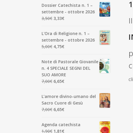
Dossier Catechista n. 1 –
settembre - ottobre 2026
Il
Il
I
3,50
€
3,33
€
prezzo
prezzo
originale
attuale
L'Ora di Religione n. 1 –
I
era:
è:
settembre - ottobre 2026
3,50€.
3,33€.
Il
Il
5,00
€
4,75
€
p
prezzo
prezzo
originale
attuale
Note di Pastorale Giovanile
c
era:
è:
n. 4 SPECIALE SEGNI DEL
5,00€.
4,75€.
SUO AMORE
cl
Il
Il
7,00
€
6,65
€
prezzo
prezzo
originale
attuale
L’amore divino-umano del
era:
è:
Sacro Cuore di Gesù
7,00€.
6,65€.
Il
Il
7,00
€
6,65
€
prezzo
prezzo
originale
attuale
Agenda catechista
era:
è:
Il
Il
1,90
€
1,81
€