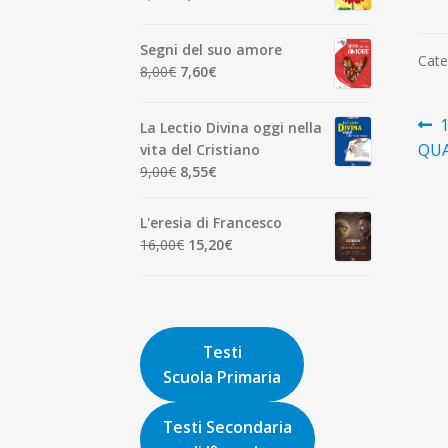
7,00€.
6,65€.
prezzo
prezzo
originale
attuale
Segni del suo amore
era:
è:
Cate
Il
Il
8,00
€
7,60
€
1,90€.
1,81€.
prezzo
prezzo
originale
attuale
N
A
La Lectio Divina oggi nella
era:
è:
p
QU
vita del Cristiano
ar
8,00€.
7,60€.
Il
Il
9,00
€
8,55
€
prezzo
prezzo
originale
attuale
L'eresia di Francesco
era:
è:
Il
Il
16,00
€
15,20
€
9,00€.
8,55€.
prezzo
prezzo
originale
attuale
era:
è:
16,00€.
15,20€.
Testi
Scuola Primaria
Testi Secondaria