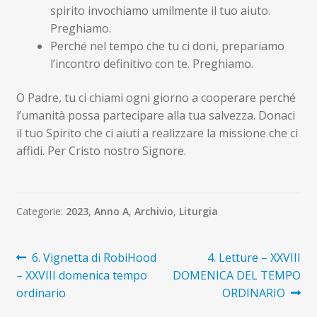
spirito invochiamo umilmente il tuo aiuto.
Preghiamo.
Perché nel tempo che tu ci doni, prepariamo
l’incontro definitivo con te. Preghiamo.
O Padre, tu ci chiami ogni giorno a cooperare perché
l’umanità possa partecipare alla tua salvezza. Donaci
il tuo Spirito che ci aiuti a realizzare la missione che ci
affidi. Per Cristo nostro Signore.
Categorie:
2023
,
Anno A
,
Archivio
,
Liturgia
Navigazione
Articolo
Articolo
6. Vignetta di RobiHood
4. Letture – XXVIII
precedente:
successivo:
– XXVIII domenica tempo
DOMENICA DEL TEMPO
articoli
ordinario
ORDINARIO