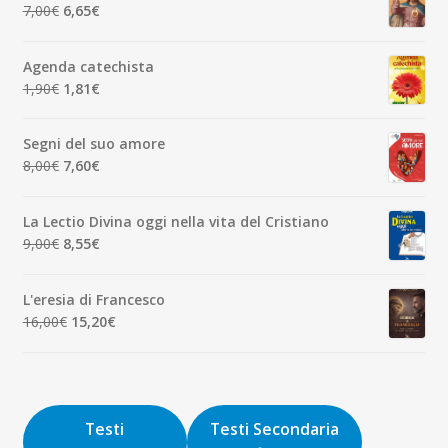
era:
è:
Il
Il
7,00
€
6,65
€
7,00€.
6,65€.
prezzo
prezzo
originale
attuale
Agenda catechista
era:
è:
Il
Il
1,90
€
1,81
€
7,00€.
6,65€.
prezzo
prezzo
originale
attuale
Segni del suo amore
era:
è:
Il
Il
8,00
€
7,60
€
1,90€.
1,81€.
prezzo
prezzo
originale
attuale
La Lectio Divina oggi nella vita del Cristiano
era:
è:
Il
Il
9,00
€
8,55
€
8,00€.
7,60€.
prezzo
prezzo
originale
attuale
L'eresia di Francesco
era:
è:
Il
Il
16,00
€
15,20
€
9,00€.
8,55€.
prezzo
prezzo
originale
attuale
era:
è:
16,00€.
15,20€.
Testi
Testi Secondaria