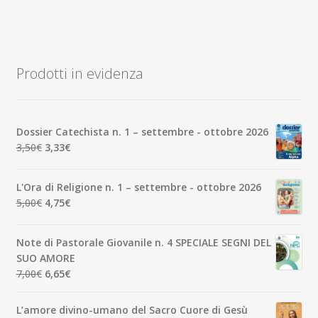
Prodotti in evidenza
Dossier Catechista n. 1 – settembre - ottobre 2026
Il
Il
3,50
€
3,33
€
prezzo
prezzo
originale
attuale
L'Ora di Religione n. 1 – settembre - ottobre 2026
era:
è:
Il
Il
5,00
€
4,75
€
3,50€.
3,33€.
prezzo
prezzo
originale
attuale
Note di Pastorale Giovanile n. 4 SPECIALE SEGNI DEL
era:
è:
SUO AMORE
5,00€.
4,75€.
Il
Il
7,00
€
6,65
€
prezzo
prezzo
originale
attuale
L’amore divino-umano del Sacro Cuore di Gesù