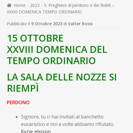
child
Home
2023
5. Preghiere di perdono e dei fedeli –
Espandi
Contatti
XXVIII DOMENICA TEMPO ORDINARIO
il
menu
Espandi
Don Bosco
Pubblicato il
9 Ottobre 2023
di
Valter Rossi
child
il
15 OTTOBRE
menu
child
XXVIII DOMENICA DEL
TEMPO ORDINARIO
LA SALA DELLE NOZZE SI
RIEMPÌ
PERDONO
Signore, tu ci hai invitati al banchetto
eucaristico e noi a volte abbiamo rifiutato.
Kyrie eleison