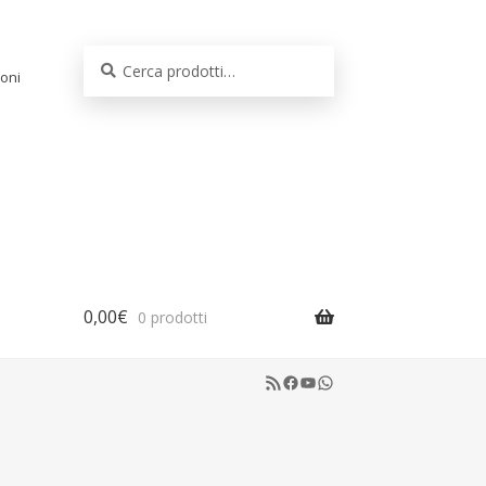
Cerca:
Cerca
oni
0,00
€
0 prodotti
RSS Feed
Facebook
YouTube
WhatsApp