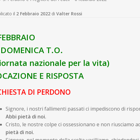
licato il
2 Febbraio 2022
di
Valter Rossi
FEBBRAIO
 DOMENICA T.O.
iornata nazionale per la vita)
CAZIONE E RISPOSTA
CHIESTA DI PERDONO
Signore, i nostri fallimenti passati ci impediscono di ris
Abbi pietà
di noi.
Cristo, le nostre colpe ci ossessionano e non riusciamo ad
pietà
di noi.
Signore, nel momento della scelta vacilliamo, chiedendoci