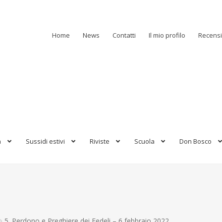
Home
News
Contatti
Il mio profilo
Recensi
a
Sussidi estivi
Riviste
Scuola
Don Bosco
5. Perdono e Preghiere dei Fedeli – 6 febbraio 2022