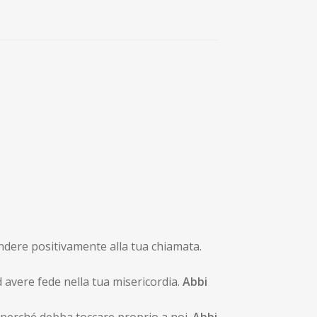
pondere positivamente alla tua chiamata.
 avere fede nella tua misericordia.
Abbi
 perché debba toccare proprio a noi.
Abbi