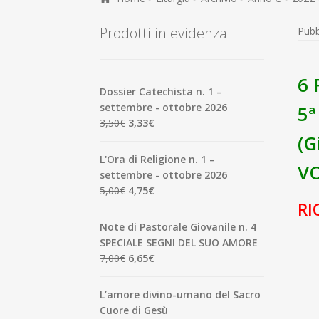
Prodotti in evidenza
Pubb
6 
Dossier Catechista n. 1 –
settembre - ottobre 2026
5ª
Il
Il
3,50
€
3,33
€
(G
prezzo
prezzo
originale
attuale
L'Ora di Religione n. 1 –
VO
era:
è:
settembre - ottobre 2026
3,50€.
3,33€.
Il
Il
5,00
€
4,75
€
prezzo
prezzo
RI
originale
attuale
Note di Pastorale Giovanile n. 4
era:
è:
SPECIALE SEGNI DEL SUO AMORE
5,00€.
4,75€.
Il
Il
7,00
€
6,65
€
prezzo
prezzo
originale
attuale
L’amore divino-umano del Sacro
era:
è:
Cuore di Gesù