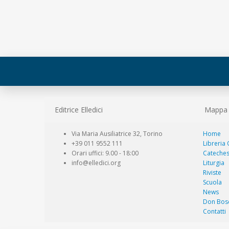
Editrice Elledici
Mappa d
Via Maria Ausiliatrice 32, Torino
Home
+39 011 9552 111
Libreria
Orari uffici: 9.00 - 18:00
Cateches
info@elledici.org
Liturgia
Riviste
Scuola
News
Don Bos
Contatti