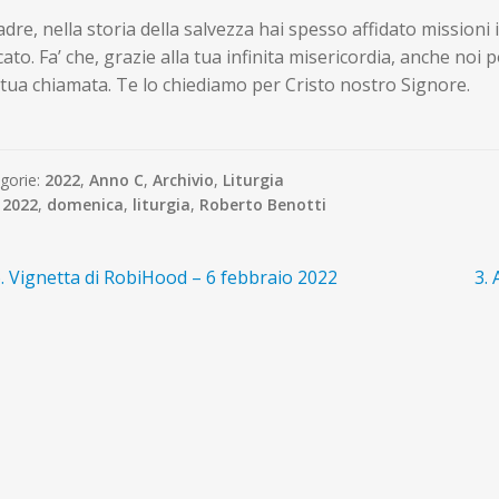
dre, nella storia della salvezza hai spesso affidato missioni 
ato. Fa’ che, grazie alla tua infinita misericordia, anche noi 
 tua chiamata. Te lo chiediamo per Cristo nostro Signore.
gorie:
2022
,
Anno C
,
Archivio
,
Liturgia
:
2022
,
domenica
,
liturgia
,
Roberto Benotti
avigazione
rticolo
Art
. Vignetta di RobiHood – 6 febbraio 2022
3.
recedente:
suc
ticoli