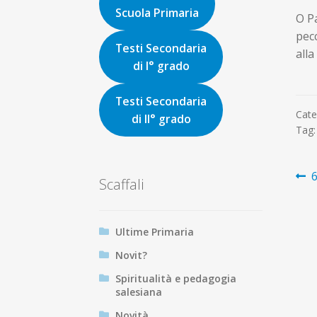
Scuola Primaria
O Pa
pecc
Testi Secondaria
alla
di I° grado
Testi Secondaria
Cate
di II° grado
Tag
N
A
6
Scaffali
p
ar
Ultime Primaria
Novit?
Spiritualità e pedagogia
salesiana
Novità