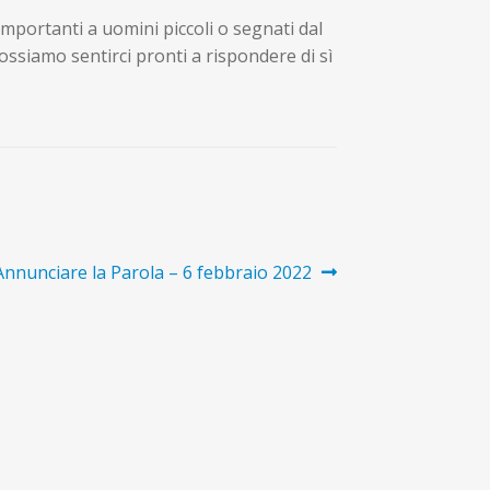
importanti a uomini piccoli o segnati dal
possiamo sentirci pronti a rispondere di sì
icolo
 Annunciare la Parola – 6 febbraio 2022
cessivo: