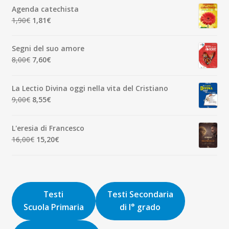
originale
attuale
Agenda catechista
era:
è:
Il
Il
1,90
€
1,81
€
7,00€.
6,65€.
prezzo
prezzo
originale
attuale
Segni del suo amore
era:
è:
Il
Il
8,00
€
7,60
€
1,90€.
1,81€.
prezzo
prezzo
originale
attuale
La Lectio Divina oggi nella vita del Cristiano
era:
è:
Il
Il
9,00
€
8,55
€
8,00€.
7,60€.
prezzo
prezzo
originale
attuale
L'eresia di Francesco
era:
è:
Il
Il
16,00
€
15,20
€
9,00€.
8,55€.
prezzo
prezzo
originale
attuale
era:
è:
16,00€.
15,20€.
Testi
Testi Secondaria
Scuola Primaria
di I° grado