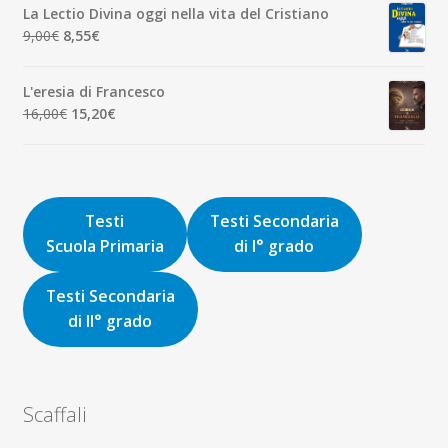
originale
attuale
La Lectio Divina oggi nella vita del Cristiano
era:
è:
Il
Il
9,00
€
8,55
€
8,00€.
7,60€.
prezzo
prezzo
originale
attuale
L'eresia di Francesco
era:
è:
Il
Il
16,00
€
15,20
€
9,00€.
8,55€.
prezzo
prezzo
originale
attuale
era:
è:
16,00€.
15,20€.
Testi
Testi Secondaria
Scuola Primaria
di I° grado
Testi Secondaria
di II° grado
Scaffali