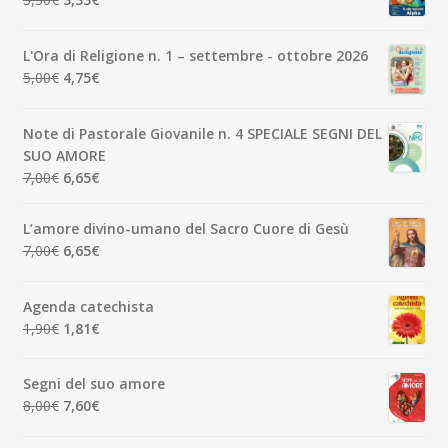
prezzo
prezzo
originale
attuale
L'Ora di Religione n. 1 – settembre - ottobre 2026
era:
è:
Il
Il
5,00
€
4,75
€
3,50€.
3,33€.
prezzo
prezzo
originale
attuale
Note di Pastorale Giovanile n. 4 SPECIALE SEGNI DEL
era:
è:
SUO AMORE
5,00€.
4,75€.
Il
Il
7,00
€
6,65
€
prezzo
prezzo
originale
attuale
L’amore divino-umano del Sacro Cuore di Gesù
era:
è:
Il
Il
7,00
€
6,65
€
7,00€.
6,65€.
prezzo
prezzo
originale
attuale
Agenda catechista
era:
è:
Il
Il
1,90
€
1,81
€
7,00€.
6,65€.
prezzo
prezzo
originale
attuale
Segni del suo amore
era:
è:
Il
Il
8,00
€
7,60
€
1,90€.
1,81€.
prezzo
prezzo