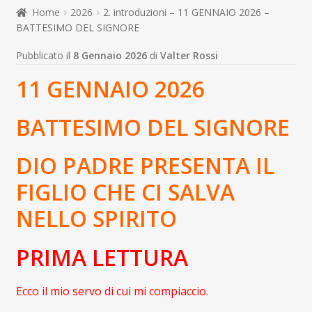
child
Home
2026
2. introduzioni – 11 GENNAIO 2026 –
Espandi
Contatti
BATTESIMO DEL SIGNORE
il
menu
Espandi
Don Bosco
Pubblicato il
8 Gennaio 2026
di
Valter Rossi
child
il
11 GENNAIO 2026
menu
child
BATTESIMO DEL SIGNORE
DIO PADRE PRESENTA IL
FIGLIO CHE CI SALVA
NELLO SPIRITO
PRIMA LETTURA
Ecco il mio servo di cui mi compiaccio.