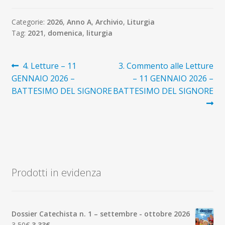
Categorie:
2026
,
Anno A
,
Archivio
,
Liturgia
Tag:
2021
,
domenica
,
liturgia
Navigazione
Articolo
Articolo
4. Letture – 11
3. Commento alle Letture
precedente:
successivo:
GENNAIO 2026 –
– 11 GENNAIO 2026 –
articoli
BATTESIMO DEL SIGNORE
BATTESIMO DEL SIGNORE
Prodotti in evidenza
Dossier Catechista n. 1 – settembre - ottobre 2026
Il
Il
3,50
€
3,33
€