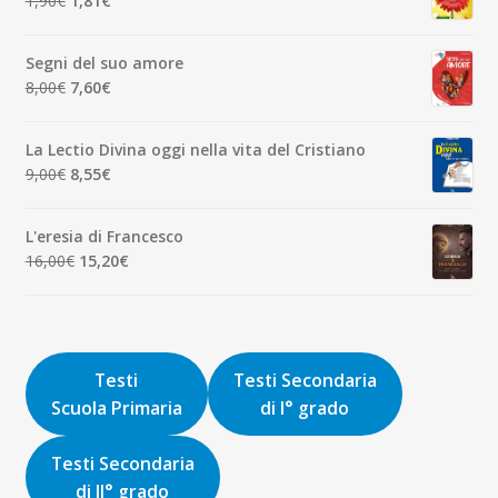
1,90
€
1,81
€
7,00€.
6,65€.
prezzo
prezzo
originale
attuale
Segni del suo amore
era:
è:
Il
Il
8,00
€
7,60
€
1,90€.
1,81€.
prezzo
prezzo
originale
attuale
La Lectio Divina oggi nella vita del Cristiano
era:
è:
Il
Il
9,00
€
8,55
€
8,00€.
7,60€.
prezzo
prezzo
originale
attuale
L'eresia di Francesco
era:
è:
Il
Il
16,00
€
15,20
€
9,00€.
8,55€.
prezzo
prezzo
originale
attuale
era:
è:
16,00€.
15,20€.
Testi
Testi Secondaria
Scuola Primaria
di I° grado
Testi Secondaria
di II° grado