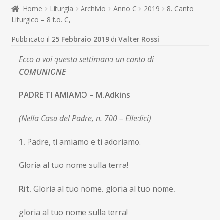
child
Home
Liturgia
Archivio
Anno C
2019
8. Canto
Espandi
Contatti
Liturgico – 8 t.o. C,
il
menu
Espandi
Don Bosco
Pubblicato il
25 Febbraio 2019
di
Valter Rossi
child
il
menu
Ecco a voi questa settimana un canto di
child
COMUNIONE
PADRE TI AMIAMO – M.Adkins
(Nella Casa del Padre, n. 700 – Elledici)
1.
Padre, ti amiamo e ti adoriamo.
Gloria al tuo nome sulla terra!
Rit.
Gloria al tuo nome, gloria al tuo nome,
gloria al tuo nome sulla terra!