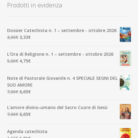
Prodotti in evidenza
Dossier Catechista n. 1 – settembre - ottobre 2026
Il
Il
3,50
€
3,33
€
prezzo
prezzo
originale
attuale
L'Ora di Religione n. 1 – settembre - ottobre 2026
era:
è:
Il
Il
5,00
€
4,75
€
3,50€.
3,33€.
prezzo
prezzo
originale
attuale
Note di Pastorale Giovanile n. 4 SPECIALE SEGNI DEL
era:
è:
SUO AMORE
5,00€.
4,75€.
Il
Il
7,00
€
6,65
€
prezzo
prezzo
originale
attuale
L’amore divino-umano del Sacro Cuore di Gesù
era:
è:
Il
Il
7,00
€
6,65
€
7,00€.
6,65€.
prezzo
prezzo
originale
attuale
Agenda catechista
era:
è:
Il
Il