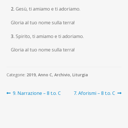
2.
Gesù, ti amiamo e ti adoriamo.
Gloria al tuo nome sulla terra!
3.
Spirito, ti amiamo e ti adoriamo.
Gloria al tuo nome sulla terra!
Categorie:
2019
,
Anno C
,
Archivio
,
Liturgia
Navigazione
Articolo
Articolo
9. Narrazione – 8 t.o. C
7. Aforismi – 8 t.o. C
precedente:
successivo:
articoli