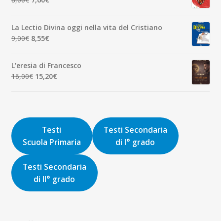
1,90€.
1,81€.
prezzo
prezzo
originale
attuale
La Lectio Divina oggi nella vita del Cristiano
era:
è:
Il
Il
9,00
€
8,55
€
8,00€.
7,60€.
prezzo
prezzo
originale
attuale
L'eresia di Francesco
era:
è:
Il
Il
16,00
€
15,20
€
9,00€.
8,55€.
prezzo
prezzo
originale
attuale
era:
è:
16,00€.
15,20€.
Testi
Testi Secondaria
Scuola Primaria
di I° grado
Testi Secondaria
di II° grado