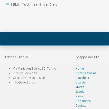
I BLU -Tutti i santi del Cielo
Editrice Elledici
Mappa del sito
Via Maria Ausiliatrice 32, Torino
Home
+39 011 9552 111
Libreria OnLine
Orari uffici: 9.00 - 18:00
Catechesi
info@elledici.org
Liturgia
Riviste
Scuola
News
Don Bosco
Contatti