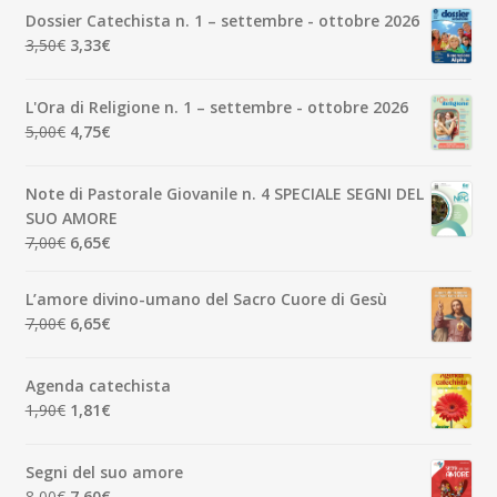
Dossier Catechista n. 1 – settembre - ottobre 2026
Il
Il
3,50
€
3,33
€
prezzo
prezzo
originale
attuale
L'Ora di Religione n. 1 – settembre - ottobre 2026
era:
è:
Il
Il
5,00
€
4,75
€
3,50€.
3,33€.
prezzo
prezzo
originale
attuale
Note di Pastorale Giovanile n. 4 SPECIALE SEGNI DEL
era:
è:
SUO AMORE
5,00€.
4,75€.
Il
Il
7,00
€
6,65
€
prezzo
prezzo
originale
attuale
L’amore divino-umano del Sacro Cuore di Gesù
era:
è:
Il
Il
7,00
€
6,65
€
7,00€.
6,65€.
prezzo
prezzo
originale
attuale
Agenda catechista
era:
è:
Il
Il
1,90
€
1,81
€
7,00€.
6,65€.
prezzo
prezzo
originale
attuale
Segni del suo amore
era:
è:
Il
Il
8,00
€
7,60
€