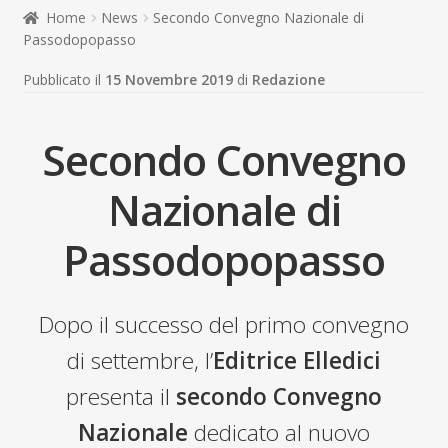
child
Home
News
Secondo Convegno Nazionale di
Espandi
Contatti
Passodopopasso
il
menu
Espandi
Don Bosco
Pubblicato il
15 Novembre 2019
di
Redazione
child
il
menu
child
Secondo Convegno
Nazionale di
Passodopopasso
Dopo il successo del primo convegno
di settembre, l’
Editrice Elledici
presenta il
secondo
Convegno
Nazionale
dedicato al nuovo