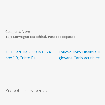
Categoria:
News
Tag:
Convegno catechisti
,
Passodopopasso
Navigazione
Articolo
Articolo
1. Letture – XXXIV C, 24
Il nuovo libro Elledici sul
precedente:
successivo:
nov ’19, Cristo Re
giovane Carlo Acutis
articoli
Prodotti in evidenza