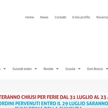
Home
News
Contatti
Il mio profilo
Recensi
a
Sussidi estivi
Riviste
Scuola
Don Bosco