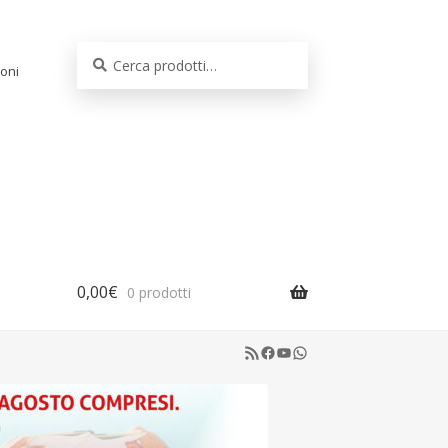
Cerca:
Cerca
oni
0,00
€
0 prodotti
RSS Feed
Facebook
YouTube
WhatsApp