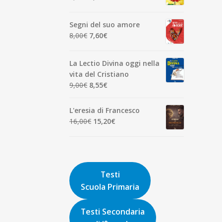
7,00€.
6,65€.
p
prezzo
prezzo
ar
originale
attuale
Segni del suo amore
era:
è:
Il
Il
8,00
€
7,60
€
1,90€.
1,81€.
prezzo
prezzo
originale
attuale
La Lectio Divina oggi nella
era:
è:
vita del Cristiano
8,00€.
7,60€.
Il
Il
9,00
€
8,55
€
prezzo
prezzo
originale
attuale
L'eresia di Francesco
era:
è:
Il
Il
16,00
€
15,20
€
9,00€.
8,55€.
prezzo
prezzo
originale
attuale
era:
è:
16,00€.
15,20€.
Testi
Scuola Primaria
Testi Secondaria