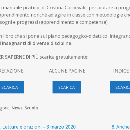
n manuale pratico
, di Cristina Carnevale, per aiutare a prog
prendimento nonché ad agire in classe con metodologie che 
isogni e progressi (apprendimento e competenze).
 libro che si pone sul piano pedagogico-didattico, integra
i insegnanti di diverse discipline
.
ER SAPERNE DI PIÙ
scarica gratuitamente:
REFAZIONE ALCUNE PAGINE INDICE Q
SCARICA
SCARICA
SCARIC
gorie:
News
,
Scuola
avigazione
rticolo
Articolo
. Letture e orazioni – 8 marzo 2020
8. Anch