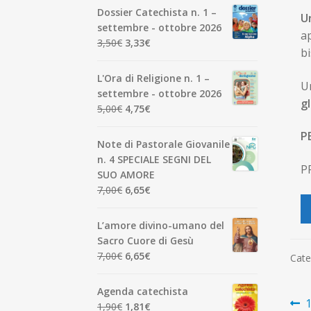
Dossier Catechista n. 1 –
U
settembre - ottobre 2026
ap
Il
Il
3,50
€
3,33
€
b
prezzo
prezzo
originale
attuale
L'Ora di Religione n. 1 –
Un
era:
è:
settembre - ottobre 2026
gl
3,50€.
3,33€.
Il
Il
5,00
€
4,75
€
prezzo
prezzo
P
originale
attuale
Note di Pastorale Giovanile
era:
è:
n. 4 SPECIALE SEGNI DEL
P
5,00€.
4,75€.
SUO AMORE
Il
Il
7,00
€
6,65
€
prezzo
prezzo
originale
attuale
L’amore divino-umano del
era:
è:
Sacro Cuore di Gesù
7,00€.
6,65€.
Il
Il
7,00
€
6,65
€
Cate
prezzo
prezzo
originale
attuale
Agenda catechista
N
era:
è:
A
1
Il
Il
1,90
€
1,81
€