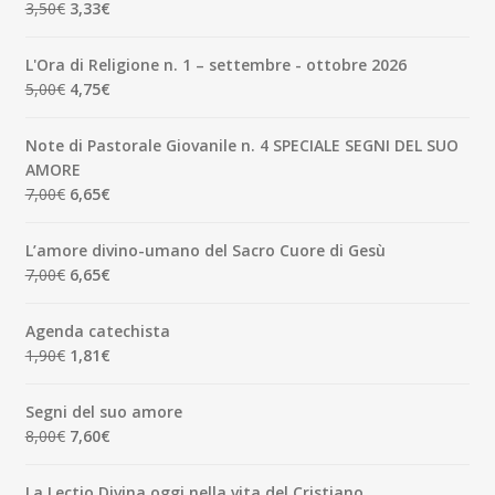
Il
Il
3,50
€
3,33
€
prezzo
prezzo
originale
attuale
L'Ora di Religione n. 1 – settembre - ottobre 2026
era:
è:
Il
Il
5,00
€
4,75
€
3,50€.
3,33€.
prezzo
prezzo
originale
attuale
Note di Pastorale Giovanile n. 4 SPECIALE SEGNI DEL SUO
era:
è:
AMORE
5,00€.
4,75€.
Il
Il
7,00
€
6,65
€
prezzo
prezzo
originale
attuale
L’amore divino-umano del Sacro Cuore di Gesù
era:
è:
Il
Il
7,00
€
6,65
€
7,00€.
6,65€.
prezzo
prezzo
originale
attuale
Agenda catechista
era:
è:
Il
Il
1,90
€
1,81
€
7,00€.
6,65€.
prezzo
prezzo
originale
attuale
Segni del suo amore
era:
è:
Il
Il
8,00
€
7,60
€
1,90€.
1,81€.
prezzo
prezzo
originale
attuale
La Lectio Divina oggi nella vita del Cristiano