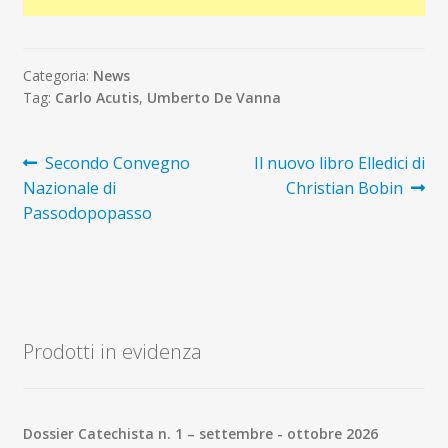
Categoria:
News
Tag:
Carlo Acutis
,
Umberto De Vanna
Navigazione
Articolo
Articolo
Secondo Convegno
Il nuovo libro Elledici di
precedente:
successivo:
Nazionale di
Christian Bobin
articoli
Passodopopasso
Prodotti in evidenza
Dossier Catechista n. 1 – settembre - ottobre 2026