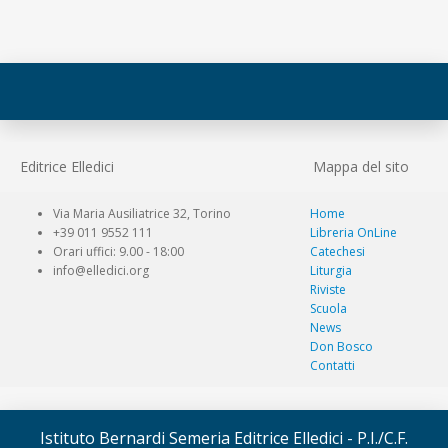
Editrice Elledici
Mappa del sito
Via Maria Ausiliatrice 32, Torino
Home
+39 011 9552 111
Libreria OnLine
Orari uffici: 9.00 - 18:00
Catechesi
info@elledici.org
Liturgia
Riviste
Scuola
News
Don Bosco
Contatti
Istituto Bernardi Semeria Editrice Elledici - P.I./C.F.