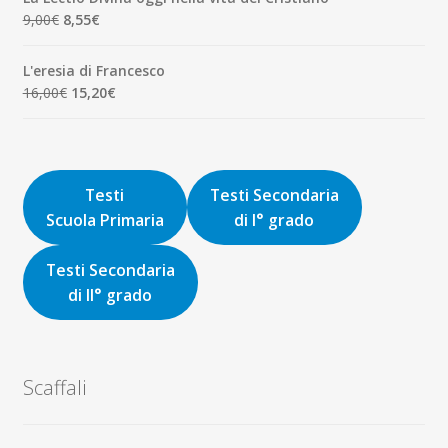
era:
è:
Il
Il
9,00
€
8,55
€
8,00€.
7,60€.
prezzo
prezzo
originale
attuale
L'eresia di Francesco
era:
è:
Il
Il
16,00
€
15,20
€
9,00€.
8,55€.
prezzo
prezzo
originale
attuale
era:
è:
16,00€.
15,20€.
Testi
Testi Secondaria
Scuola Primaria
di I° grado
Testi Secondaria
di II° grado
Scaffali