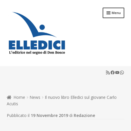
Vai
Vai
Menu
alla
al
navigazione
contenuto
Espandi
Libreria Online
il
RSS Feed
Faceboo
YouTu
What
menu
Espandi
Catechesi
child
il
menu
Espandi
Liturgia
child
il
Home
News
Il nuovo libro Elledici sul giovane Carlo
menu
Espandi
Sussidi
Acutis
child
il
menu
Espandi
Pubblicato il
19 Novembre 2019
di
Redazione
Riviste
child
il
menu
Scuola