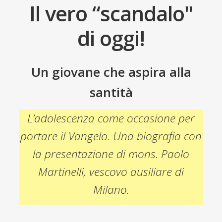
child
Il vero “scandalo"
Espandi
Contatti
il
di oggi!
menu
Espandi
Don Bosco
child
il
menu
Un giovane che aspira alla
child
santità
L’adolescenza come occasione per
portare il Vangelo. Una biografia con
la presentazione di mons. Paolo
Martinelli, vescovo ausiliare di
Milano.