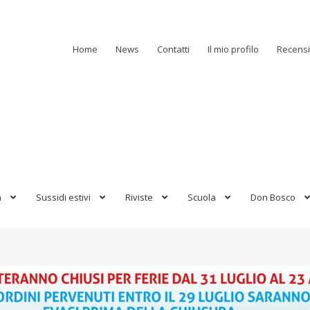
Home
News
Contatti
Il mio profilo
Recensi
a
Sussidi estivi
Riviste
Scuola
Don Bosco