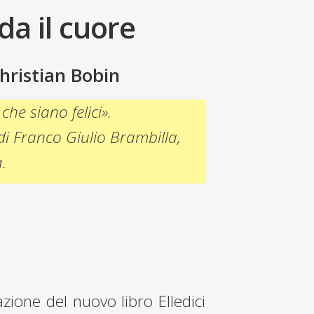
da il cuore
hristian Bobin
che siano felici».
i Franco Giulio Brambilla,
.
zione del nuovo libro Elledici