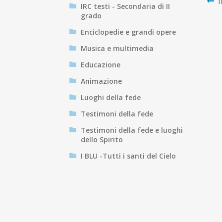
N
A
I
IRC testi - Secondaria di II
p
grado
ar
Enciclopedie e grandi opere
Musica e multimedia
Educazione
Animazione
Luoghi della fede
Testimoni della fede
Testimoni della fede e luoghi
dello Spirito
I BLU -Tutti i santi del Cielo