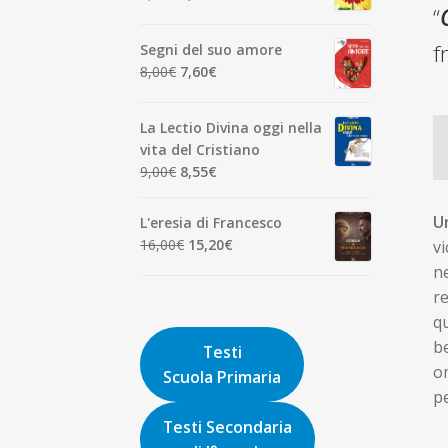
7,00€.
6,65€.
“
prezzo
prezzo
originale
attuale
f
Segni del suo amore
era:
è:
Il
Il
8,00
€
7,60
€
1,90€.
1,81€.
prezzo
prezzo
originale
attuale
La Lectio Divina oggi nella
era:
è:
vita del Cristiano
8,00€.
7,60€.
Il
Il
9,00
€
8,55
€
prezzo
prezzo
originale
attuale
U
L'eresia di Francesco
era:
è:
Il
Il
16,00
€
15,20
€
vi
9,00€.
8,55€.
prezzo
prezzo
ne
originale
attuale
re
era:
è:
q
16,00€.
15,20€.
be
Testi
om
Scuola Primaria
pe
Testi Secondaria