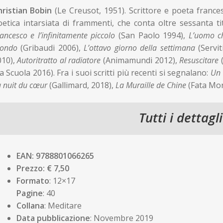
hristian Bobin
(Le Creusot, 1951). Scrittore e poeta france
etica intarsiata di frammenti, che conta oltre sessanta titol
ancesco e l’infinitamente piccolo
(San Paolo 1994),
L’uomo c
ondo
(Gribaudi 2006),
L’ottavo giorno della settimana
(Servi
010),
Autoritratto al radiatore
(Animamundi 2012),
Resuscitare
a Scuola 2016). Fra i suoi scritti più recenti si segnalano:
Un 
 nuit du cœur
(Gallimard, 2018),
La Muraille de Chine
(Fata Mor
Tutti i dettagli
EAN: 9788801066265
Prezzo: € 7,50
Formato
: 12×17
Pagine
: 40
Collana
: Meditare
Data pubblicazione
: Novembre 2019