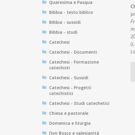
Quaresima e Pasqua
C
Bibbia - testo biblico
po
Fr
Bibbia - sussidi
m
Bibbia - studi
2
Catechesi
(L
La
Catechesi - Documenti
Catechesi - Formazione
catechisti
Catechesi - Sussidi
Catechesi - Progetti
catechistici
Catechesi - Studi catechetici
Chiesa e pastorale
Domenica e liturgia
Don Bosco e salesianità