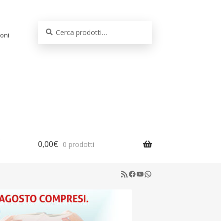
Cerca:
Cerca
oni
0,00
€
0 prodotti
RSS Feed
Facebook
YouTube
WhatsApp