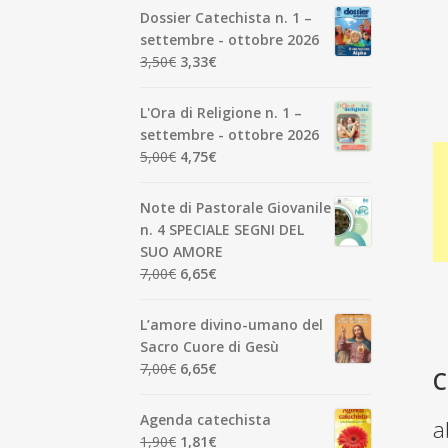
Dossier Catechista n. 1 –
settembre - ottobre 2026
Il
Il
3,50
€
3,33
€
prezzo
prezzo
originale
attuale
L'Ora di Religione n. 1 –
era:
è:
settembre - ottobre 2026
3,50€.
3,33€.
Il
Il
5,00
€
4,75
€
prezzo
prezzo
originale
attuale
Note di Pastorale Giovanile
era:
è:
n. 4 SPECIALE SEGNI DEL
5,00€.
4,75€.
SUO AMORE
Il
Il
7,00
€
6,65
€
prezzo
prezzo
originale
attuale
L’amore divino-umano del
era:
è:
Sacro Cuore di Gesù
7,00€.
6,65€.
Il
Il
7,00
€
6,65
€
C
prezzo
prezzo
originale
attuale
Agenda catechista
a
era:
è:
Il
Il
1,90
€
1,81
€