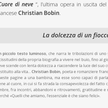
Cuore di neve
“, l’ultima opera in uscita 
rancese
Christian Bobin
.
La dolcezza di un fiocc
n piccolo testo luminoso
, che narra le tribolazioni di uno
cissitudini della propria biografia a vivere nel buio, fino al gi
ve scende con lenta dolcezza a riaccendere la luce del suo 
stituito alla vita…
Christian Bobin
, poeta e romanziere franc
ueste pagine a una bambina, ma esse sono capaci di parlar
ne al cuore, in cui si fa strada la consapevolezza del fatto 
bre, fra incontri, abbandoni e ritrovamenti, gratitudine e 
rché «Quelli che amiamo, l’essenziale è che siano felici».