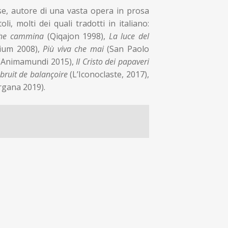
se, autore di una vasta opera in prosa
i, molti dei quali tradotti in italiano:
he cammina
(Qiqajon 1998),
La luce del
tium 2008),
Più viva che mai
(San Paolo
(Animamundi 2015),
Il Cristo dei papaveri
bruit de balançoire
(L’Iconoclaste, 2017),
gana 2019).