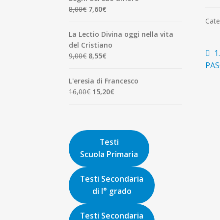
era:
è:
Il
Il
8,00
€
7,60
€
1,90€.
1,81€.
prezzo
prezzo
Cate
originale
attuale
La Lectio Divina oggi nella vita
era:
è:
del Cristiano
N
8,00€.
7,60€.
A
1
Il
Il
9,00
€
8,55
€
p
PA
prezzo
prezzo
ar
originale
attuale
L'eresia di Francesco
era:
è:
Il
Il
16,00
€
15,20
€
9,00€.
8,55€.
prezzo
prezzo
originale
attuale
era:
è:
16,00€.
15,20€.
Testi
Scuola Primaria
Testi Secondaria
di I° grado
Testi Secondaria