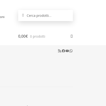
Cerca:
Cerca
oni
0,00
€
0 prodotti
RSS Feed
Facebook
YouTube
WhatsApp