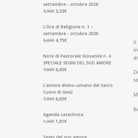
settembre - ottobre 2026
Il
Il
3,50
€
3,33
€
prezzo
prezzo
originale
attuale
L'Ora di Religione n. 1 –
era:
è:
settembre - ottobre 2026
3,50€.
3,33€.
Il
Il
5,00
€
4,75
€
Il
prezzo
prezzo
In
originale
attuale
Note di Pastorale Giovanile n. 4
ar
era:
è:
SPECIALE SEGNI DEL SUO AMORE
5,00€.
4,75€.
Il
Il
7,00
€
6,65
€
Do
prezzo
prezzo
se
originale
attuale
L’amore divino-umano del Sacro
era:
è:
Cuore di Gesù
Me
7,00€.
6,65€.
Il
Il
7,00
€
6,65
€
prezzo
prezzo
B
originale
attuale
Agenda catechista
era:
è:
Il
Il
1,90
€
1,81
€
7,00€.
6,65€.
prezzo
prezzo
originale
attuale
Segni del suo amore