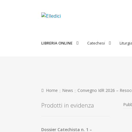
Vai
Vai
alla
al
navigazione
contenuto
LIBRERIA ONLINE
Catechesi
Liturgi
Home
News
Convegno IdR 2026 – Resocon
Prodotti in evidenza
Pubb
Dossier Catechista n. 1 –