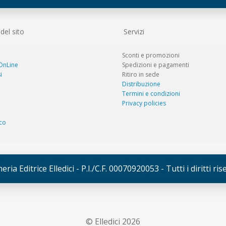
el sito
Servizi
Sconti e promozioni
 OnLine
Spedizioni e pagamenti
i
Ritiro in sede
Distribuzione
Termini e condizioni
Privacy policies
co
ria Editrice Elledici - P.I./C.F. 00070920053 - Tutti i diritti ri
© Elledici 2026