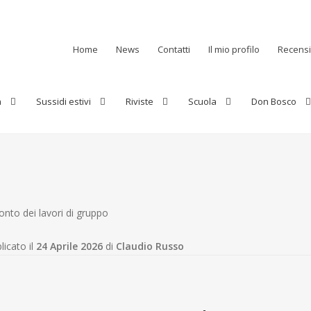
Home
News
Contatti
Il mio profilo
Recensi
a
Sussidi estivi
Riviste
Scuola
Don Bosco
to dei lavori di gruppo
licato il
24 Aprile 2026
di
Claudio Russo