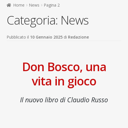
child
Home
News
Pagina 2
Espandi
Contatti
Categoria:
News
il
menu
Espandi
Don Bosco
child
il
menu
Pubblicato il
10 Gennaio 2025
di
Redazione
child
Don Bosco, una
vita in gioco
Il nuovo libro di Claudio Russo