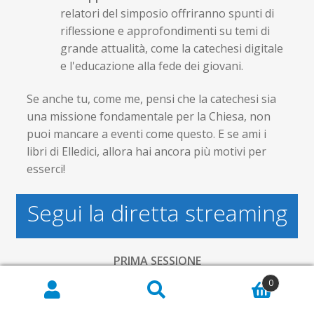
relatori del simposio offriranno spunti di
riflessione e approfondimenti su temi di
grande attualità, come la catechesi digitale
e l'educazione alla fede dei giovani.
Se anche tu, come me, pensi che la catechesi sia
una missione fondamentale per la Chiesa, non
puoi mancare a eventi come questo. E se ami i
libri di Elledici, allora hai ancora più motivi per
esserci!
Segui la diretta streaming
PRIMA SESSIONE
8/11/2024 – h. 9:00-13:00
0
Cerca:
Cerca