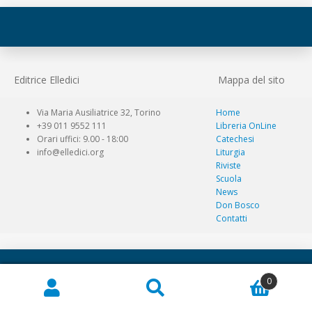
Editrice Elledici
Mappa del sito
Via Maria Ausiliatrice 32, Torino
Home
+39 011 9552 111
Libreria OnLine
Orari uffici: 9.00 - 18:00
Catechesi
info@elledici.org
Liturgia
Riviste
Scuola
News
Don Bosco
Contatti
Istituto Bernardi Semeria Editrice Elledici - P.I./C.F.
0
00070920053 - Tutti i diritti riservati - © 2018 – 2026
Cerca:
Cerca