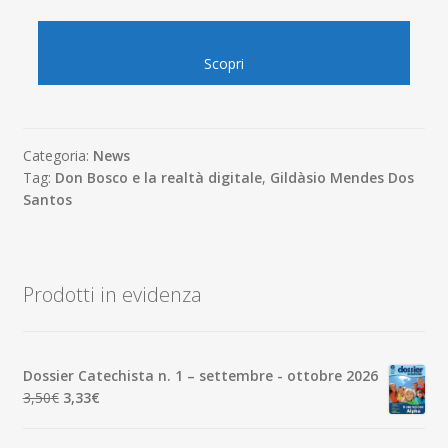
Scopri
Categoria:
News
Tag:
Don Bosco e la realtà digitale
,
Gildàsio Mendes Dos
Santos
Prodotti in evidenza
Dossier Catechista n. 1 – settembre - ottobre 2026
Il
Il
3,50
€
3,33
€
prezzo
prezzo
originale
attuale