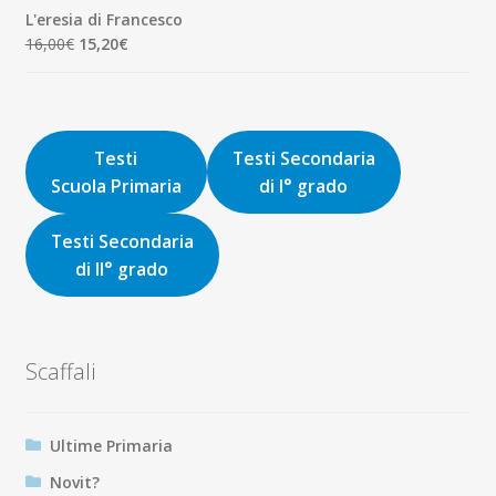
originale
attuale
L'eresia di Francesco
era:
è:
Il
Il
16,00
€
15,20
€
9,00€.
8,55€.
prezzo
prezzo
originale
attuale
era:
è:
16,00€.
15,20€.
Testi
Testi Secondaria
Scuola Primaria
di I° grado
Testi Secondaria
di II° grado
Scaffali
Ultime Primaria
Novit?