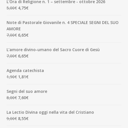
L'Ora di Religione n. 1 – settembre - ottobre 2026
era:
è:
Il
Il
5,00
€
4,75
€
3,50€.
3,33€.
prezzo
prezzo
originale
attuale
Note di Pastorale Giovanile n. 4 SPECIALE SEGNI DEL SUO
era:
è:
AMORE
5,00€.
4,75€.
Il
Il
7,00
€
6,65
€
prezzo
prezzo
originale
attuale
L’amore divino-umano del Sacro Cuore di Gesù
era:
è:
Il
Il
7,00
€
6,65
€
7,00€.
6,65€.
prezzo
prezzo
originale
attuale
Agenda catechista
era:
è:
Il
Il
1,90
€
1,81
€
7,00€.
6,65€.
prezzo
prezzo
originale
attuale
Segni del suo amore
era:
è:
Il
Il
8,00
€
7,60
€
1,90€.
1,81€.
prezzo
prezzo
originale
attuale
La Lectio Divina oggi nella vita del Cristiano
era:
è:
Il
Il
9,00
€
8,55
€
8,00€.
7,60€.
prezzo
prezzo