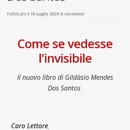
child
Espandi
Contatti
Pubblicato il
16 Luglio 2024
di
contenuti
il
menu
Espandi
Don Bosco
child
il
menu
Come se vedesse
child
l'invisibile
Il nuovo libro di Gildàsio Mendes
Dos Santos
Caro Lettore
,