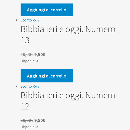
originale
attuale
era:
è:
Aggiungi al carrello
10,00€.
9,50€.
Sconto -5%
Bibbia ieri e oggi. Numero
13
Il
Il
10,00
€
9,50
€
prezzo
prezzo
Disponibile
originale
attuale
era:
è:
Aggiungi al carrello
10,00€.
9,50€.
Sconto -5%
Bibbia ieri e oggi. Numero
12
Il
Il
10,00
€
9,50
€
prezzo
prezzo
Disponibile