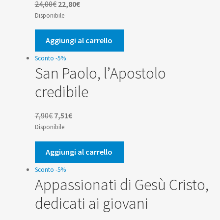
Il
Il
24,00
€
22,80
€
prezzo
prezzo
Disponibile
originale
attuale
era:
è:
Aggiungi al carrello
24,00€.
22,80€.
Sconto -5%
San Paolo, l’Apostolo
credibile
Il
Il
7,90
€
7,51
€
prezzo
prezzo
Disponibile
originale
attuale
era:
è:
Aggiungi al carrello
7,90€.
7,51€.
Sconto -5%
Appassionati di Gesù Cristo,
dedicati ai giovani