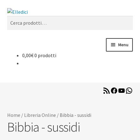
Vai
Vai
Cerca
alla
al
Cerca:
navigazione
contenuto
Menu
0,00
€
0 prodotti
Libreria Online
Catechesi
RSS
Facebook
YouTub
Wha
Liturgia
Feed
Sussidi
Home
/
Libreria Online
/
Bibbia - sussidi
Bibbia - sussidi
Riviste