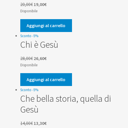
Il
Il
20,00
€
19,00
€
prezzo
prezzo
Disponibile
originale
attuale
era:
è:
Aggiungi al carrello
20,00€.
19,00€.
Sconto -5%
Chi è Gesù
Il
Il
28,00
€
26,60
€
prezzo
prezzo
Disponibile
originale
attuale
era:
è:
Aggiungi al carrello
28,00€.
26,60€.
Sconto -5%
Che bella storia, quella di
Gesù
Il
Il
14,00
€
13,30
€