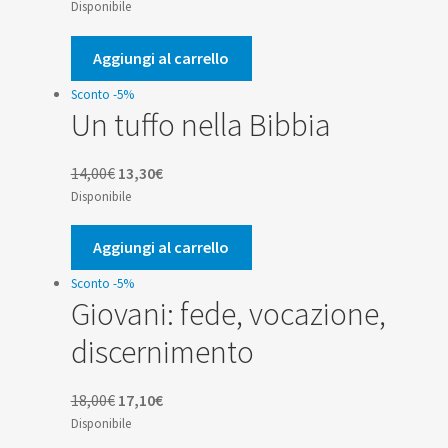
prezzo
prezzo
Disponibile
originale
attuale
era:
è:
Aggiungi al carrello
14,00€.
13,30€.
Sconto -5%
Un tuffo nella Bibbia
Il
Il
14,00
€
13,30
€
prezzo
prezzo
Disponibile
originale
attuale
era:
è:
Aggiungi al carrello
14,00€.
13,30€.
Sconto -5%
Giovani: fede, vocazione,
discernimento
Il
Il
18,00
€
17,10
€
prezzo
prezzo
Disponibile