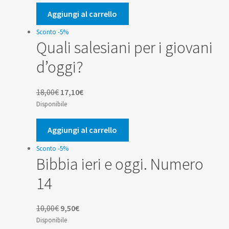
originale
attuale
era:
è:
Aggiungi al carrello
18,00€.
17,10€.
Sconto -5%
Quali salesiani per i giovani
d’oggi?
Il
Il
18,00
€
17,10
€
prezzo
prezzo
Disponibile
originale
attuale
era:
è:
Aggiungi al carrello
18,00€.
17,10€.
Sconto -5%
Bibbia ieri e oggi. Numero
14
Il
Il
10,00
€
9,50
€
prezzo
prezzo
Disponibile