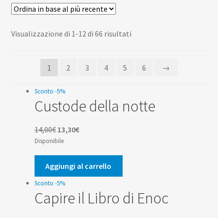
Scuola
Contatti
Ordina
Visualizzazione di 1-12 di 66 risultati
in
Don Bosco
base
1
2
3
4
5
6
→
al
più
Sconto -5%
recente
Custode della notte
Il
Il
14,00
€
13,30
€
prezzo
prezzo
Disponibile
originale
attuale
era:
è:
Aggiungi al carrello
14,00€.
13,30€.
Sconto -5%
Capire il Libro di Enoc