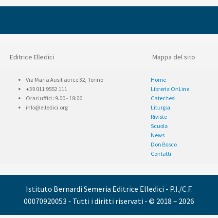
Editrice Elledici
Mappa del sito
Via Maria Ausiliatrice 32, Torino
Home
+39 011 9552 111
Libreria OnLine
Orari uffici: 9.00 - 18:00
Catechesi
info@elledici.org
Liturgia
Riviste
Scuola
News
Don Bosco
Contatti
Istituto Bernardi Semeria Editrice Elledici - P.I./C.F.
00070920053 - Tutti i diritti riservati - © 2018 – 2026