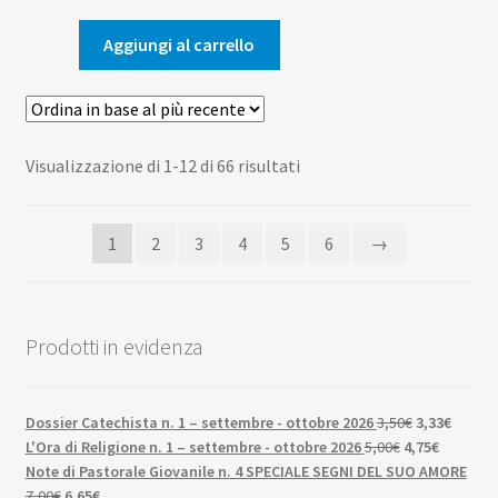
originale
attuale
era:
è:
Aggiungi al carrello
10,00€.
9,50€.
Ordina
Visualizzazione di 1-12 di 66 risultati
in
base
1
2
3
4
5
6
→
al
più
recente
Prodotti in evidenza
Il
Il
Dossier Catechista n. 1 – settembre - ottobre 2026
3,50
€
3,33
€
Il
prezzo
Il
prezzo
L'Ora di Religione n. 1 – settembre - ottobre 2026
5,00
€
4,75
€
prezzo
originale
prezzo
attuale
Note di Pastorale Giovanile n. 4 SPECIALE SEGNI DEL SUO AMORE
Il
Il
originale
era:
attuale
è:
7,00
€
6,65
€