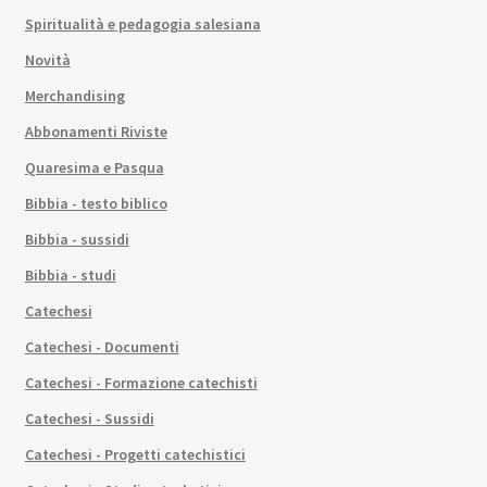
Spiritualità e pedagogia salesiana
Novità
Merchandising
Abbonamenti Riviste
Quaresima e Pasqua
Bibbia - testo biblico
Bibbia - sussidi
Bibbia - studi
Catechesi
Catechesi - Documenti
Catechesi - Formazione catechisti
Catechesi - Sussidi
Catechesi - Progetti catechistici