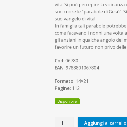
vita. Si può percepire la vicinanza
suo cuore le “parabole di Gesù”. S
suo vangelo di vita!
In famiglia tali parabole potrebbe
come facevano i nonni una volta 
gli anziani in qualche angolo del
favorire un futuro non privo delle 
Cod:
06780
EAN:
9788801067804
Formato:
14×21
Pagine:
112
Disponibile
Parabole
Aggiungi al carrello
della