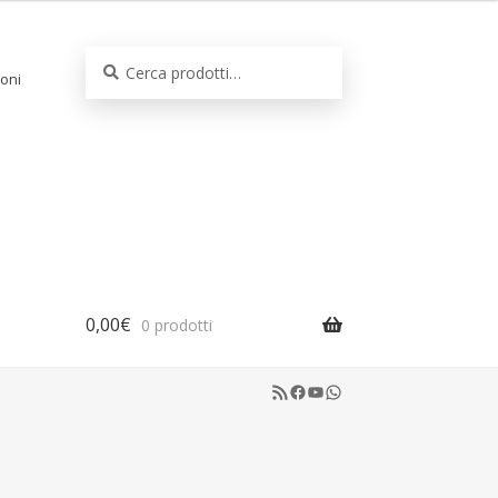
Cerca:
Cerca
oni
0,00
€
0 prodotti
RSS Feed
Facebook
YouTube
WhatsApp