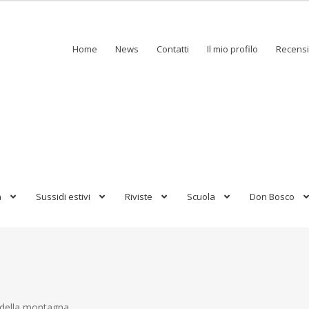
Home
News
Contatti
Il mio profilo
Recensi
a
Sussidi estivi
Riviste
Scuola
Don Bosco
 della montagna