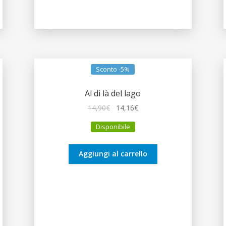
Sconto -5%
Al di là del lago
Il
Il
14,90
€
14,16
€
prezzo
prezzo
Disponibile
originale
attuale
era:
è:
14,90€.
14,16€.
Aggiungi al carrello