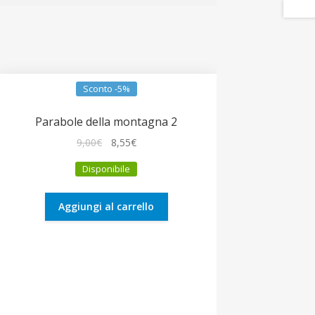
Sconto -5%
Parabole della montagna 2
Il
Il
9,00
€
8,55
€
prezzo
prezzo
Disponibile
originale
attuale
era:
è:
9,00€.
8,55€.
Aggiungi al carrello