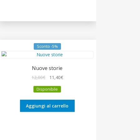
Sconto -5%
Nuove storie
Il
Il
12,00
€
11,40
€
prezzo
prezzo
Disponibile
originale
attuale
era:
è:
12,00€.
11,40€.
Aggiungi al carrello