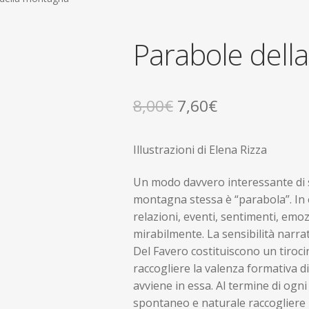
Parabole dell
Il
Il
8,00
€
7,60
€
prezzo
prezzo
Illustrazioni di Elena Rizza
originale
attuale
era:
è:
Un modo davvero interessante di s
montagna stessa è “parabola”. In e
8,00€.
7,60€.
relazioni, eventi, sentimenti, emoz
mirabilmente. La sensibilità narrat
Del Favero costituiscono un tiroci
raccogliere la valenza formativa di
avviene in essa. Al termine di ogn
spontaneo e naturale raccogliere 