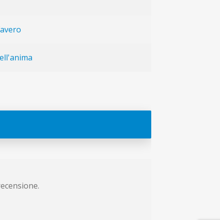
Favero
dell'anima
recensione.