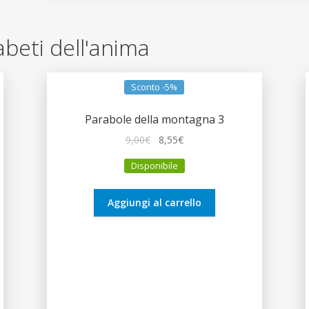
fabeti dell'anima
Sconto -5%
Parabole della montagna 3
Il
Il
9,00
€
8,55
€
prezzo
prezzo
Disponibile
originale
attuale
era:
è:
9,00€.
8,55€.
Aggiungi al carrello