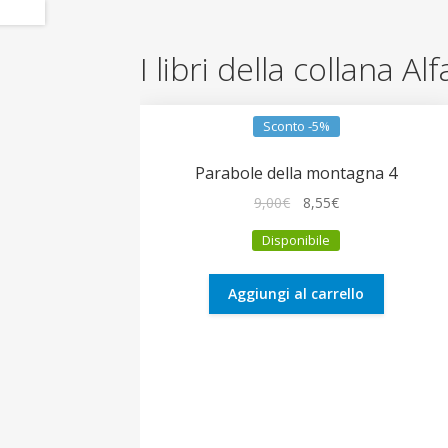
I libri della collana Al
Sconto -5%
Parabole della montagna 4
Il
Il
9,00
€
8,55
€
prezzo
prezzo
Disponibile
originale
attuale
era:
è:
9,00€.
8,55€.
Aggiungi al carrello