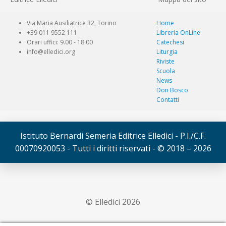
Via Maria Ausiliatrice 32, Torino
Home
+39 011 9552 111
Libreria OnLine
Orari uffici: 9.00 - 18:00
Catechesi
info@elledici.org
Liturgia
Riviste
Scuola
News
Don Bosco
Contatti
Istituto Bernardi Semeria Editrice Elledici - P.I./C.F.
00070920053 - Tutti i diritti riservati - © 2018 – 2026
© Elledici 2026