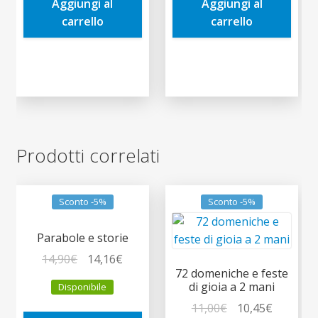
Aggiungi al
Aggiungi al
11,00€.
10,45€.
4,13€.
3,92€.
carrello
carrello
Prodotti correlati
Sconto -5%
Sconto -5%
Parabole e storie
Il
Il
14,90
€
14,16
€
72 domeniche e feste
prezzo
prezzo
di gioia a 2 mani
Disponibile
originale
attuale
Il
Il
11,00
€
10,45
€
era:
è: