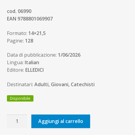
cod. 06990
EAN 9788801069907
Formato:
14×21,5
Pagine
: 128
Data di pubblicazione:
1/06/2026
Lingua:
Italian
Editore:
ELLEDICI
Destinatari:
Adulti, Giovani, Catechisti
Disponibile
I
Aggiungi al carrello
suoi
passi