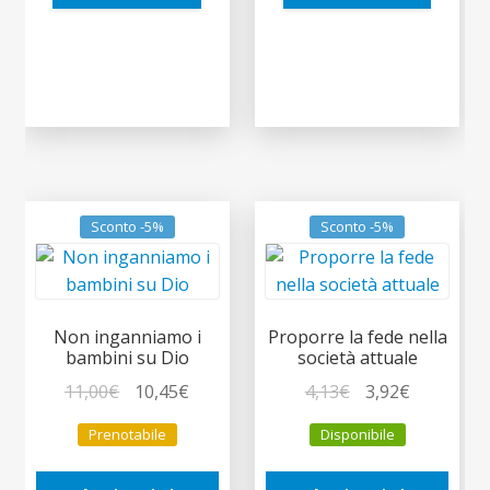
Sconto -5%
Sconto -5%
Non inganniamo i
Proporre la fede nella
bambini su Dio
società attuale
Il
Il
Il
Il
11,00
€
10,45
€
4,13
€
3,92
€
prezzo
prezzo
prezzo
prezzo
Prenotabile
Disponibile
originale
attuale
originale
attuale
era:
è:
era:
è: