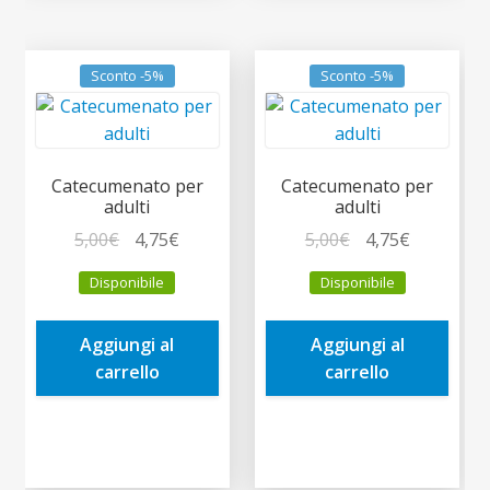
Sconto -5%
Sconto -5%
Catecumenato per
Catecumenato per
adulti
adulti
Il
Il
Il
Il
5,00
€
4,75
€
5,00
€
4,75
€
prezzo
prezzo
prezzo
prezzo
Disponibile
Disponibile
originale
attuale
originale
attuale
era:
è:
era:
è:
Aggiungi al
Aggiungi al
5,00€.
4,75€.
5,00€.
4,75€.
carrello
carrello