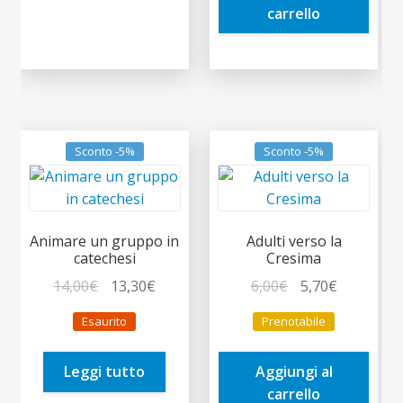
carrello
Sconto -5%
Sconto -5%
Animare un gruppo in
Adulti verso la
catechesi
Cresima
Il
Il
Il
Il
14,00
€
13,30
€
6,00
€
5,70
€
prezzo
prezzo
prezzo
prezzo
Esaurito
Prenotabile
originale
attuale
originale
attuale
era:
è:
era:
è:
Leggi tutto
Aggiungi al
14,00€.
13,30€.
6,00€.
5,70€.
carrello