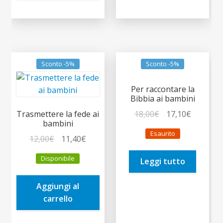
Sconto -5%
Sconto -5%
Per raccontare la
Bibbia ai bambini
Il
Il
18,00
€
17,10
€
Trasmettere la fede ai
bambini
prezzo
prezzo
Esaurito
Il
Il
originale
attuale
12,00
€
11,40
€
prezzo
prezzo
era:
è:
Disponibile
Leggi tutto
originale
attuale
18,00€.
17,10€.
era:
è:
Aggiungi al
12,00€.
11,40€.
carrello