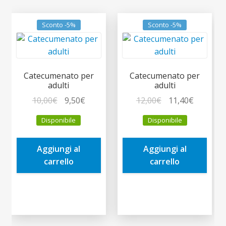
Sconto -5%
Sconto -5%
Catecumenato per
Catecumenato per
adulti
adulti
Il
Il
Il
Il
10,00
€
9,50
€
12,00
€
11,40
€
prezzo
prezzo
prezzo
prezzo
Disponibile
Disponibile
originale
attuale
originale
attuale
era:
è:
era:
è:
Aggiungi al
Aggiungi al
10,00€.
9,50€.
12,00€.
11,40€.
carrello
carrello