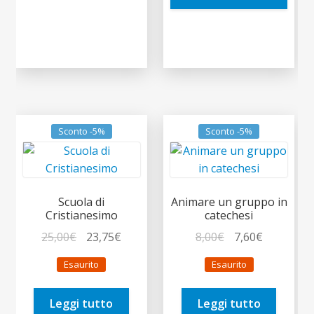
Sconto -5%
Sconto -5%
Scuola di
Animare un gruppo in
Cristianesimo
catechesi
Il
Il
Il
Il
25,00
€
23,75
€
8,00
€
7,60
€
prezzo
prezzo
prezzo
prezzo
Esaurito
Esaurito
originale
attuale
originale
attuale
era:
è:
era:
è:
Leggi tutto
Leggi tutto
25,00€.
23,75€.
8,00€.
7,60€.