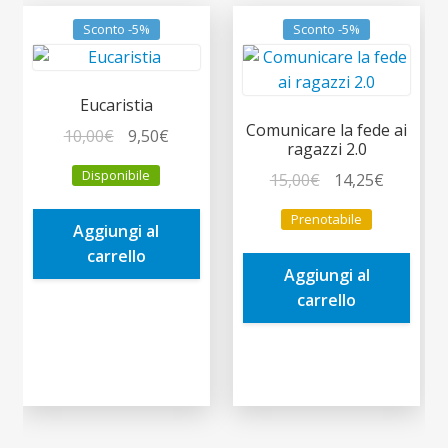
Sconto -5%
Sconto -5%
Eucaristia
Comunicare la fede ai
Il
Il
10,00
€
9,50
€
ragazzi 2.0
prezzo
prezzo
Disponibile
Il
Il
15,00
€
14,25
€
originale
attuale
prezzo
prezzo
era:
è:
Prenotabile
originale
attuale
Aggiungi al
10,00€.
9,50€.
era:
è:
carrello
Aggiungi al
15,00€.
14,25€.
carrello