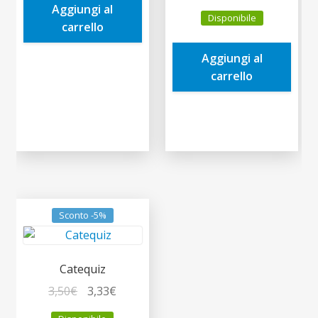
prezzo
prezzo
Aggiungi al
14,90€.
14,16€.
Disponibile
originale
attuale
carrello
era:
è:
Aggiungi al
11,00€.
10,45€.
carrello
Sconto -5%
Catequiz
Il
Il
3,50
€
3,33
€
prezzo
prezzo