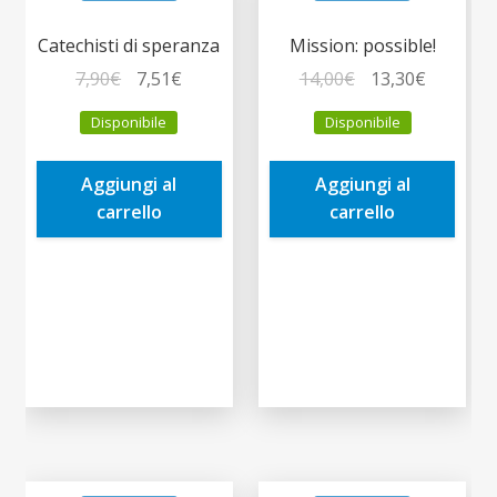
Catechisti di speranza
Mission: possible!
Il
Il
Il
Il
7,90
€
7,51
€
14,00
€
13,30
€
prezzo
prezzo
prezzo
prezzo
Disponibile
Disponibile
originale
attuale
originale
attuale
era:
è:
era:
è:
Aggiungi al
Aggiungi al
7,90€.
7,51€.
14,00€.
13,30€.
carrello
carrello