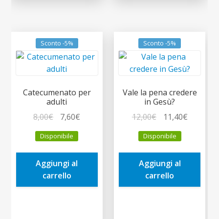
Sconto -5%
Sconto -5%
Catecumenato per
Vale la pena credere
adulti
in Gesù?
Il
Il
Il
Il
8,00
€
7,60
€
12,00
€
11,40
€
prezzo
prezzo
prezzo
prezzo
Disponibile
Disponibile
originale
attuale
originale
attuale
era:
è:
era:
è:
Aggiungi al
Aggiungi al
8,00€.
7,60€.
12,00€.
11,40€.
carrello
carrello