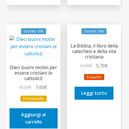
Sconto -5%
Sconto -5%
La Bibbia, il libro della
catechesi e della vita
cristiana
Il
Il
6,00
€
5,70
€
Dieci buoni motivi per
prezzo
prezzo
essere cristiani (e
Esaurito
cattolici)
originale
attuale
Il
Il
era:
è:
8,00
€
7,60
€
Leggi tutto
prezzo
prezzo
6,00€.
5,70€.
Prenotabile
originale
attuale
era:
è:
Aggiungi al
8,00€.
7,60€.
carrello