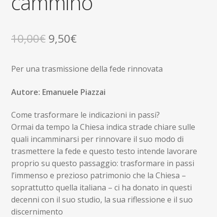
cammino
Il
Il
10,00
€
9,50
€
prezzo
prezzo
Per una trasmissione della fede rinnovata
originale
attuale
era:
è:
Autore: Emanuele Piazzai
10,00€.
9,50€.
Come trasformare le indicazioni in passi?
Ormai da tempo la Chiesa indica strade chiare sulle
quali incamminarsi per rinnovare il suo modo di
trasmettere la fede e questo testo intende lavorare
proprio su questo passaggio: trasformare in passi
l’immenso e prezioso patrimonio che la Chiesa –
soprattutto quella italiana – ci ha donato in questi
decenni con il suo studio, la sua riflessione e il suo
discernimento