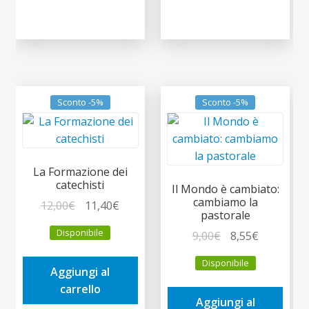
Sconto -5%
Sconto -5%
La Formazione dei
catechisti
Il Mondo è cambiato:
cambiamo la
Il
Il
12,00
€
11,40
€
pastorale
prezzo
prezzo
Disponibile
Il
Il
9,00
€
8,55
€
originale
attuale
prezzo
prezzo
era:
è:
Disponibile
originale
attuale
Aggiungi al
12,00€.
11,40€.
era:
è:
carrello
Aggiungi al
9,00€.
8,55€.