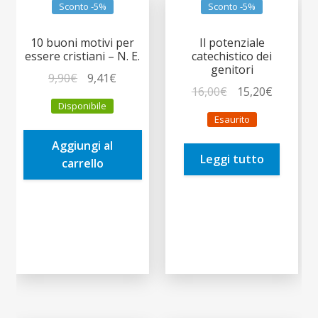
Sconto -5%
Sconto -5%
10 buoni motivi per
Il potenziale
essere cristiani – N. E.
catechistico dei
genitori
Il
Il
9,90
€
9,41
€
Il
Il
16,00
€
15,20
€
prezzo
prezzo
Disponibile
prezzo
prezzo
originale
attuale
Esaurito
originale
attuale
era:
è:
era:
è:
Aggiungi al
9,90€.
9,41€.
Leggi tutto
16,00€.
15,20€.
carrello