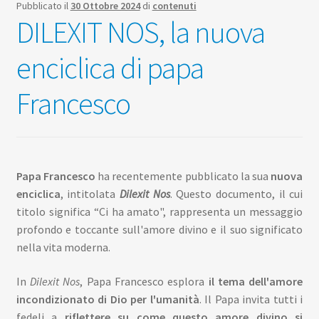
Scuola
Pubblicato il
30 Ottobre 2024
di
contenuti
child
DILEXIT NOS, la nuova
Espan
Contatti
enciclica di papa
il
menu
Espan
Don Bosco
Francesco
child
il
menu
child
Papa Francesco
ha recentemente pubblicato la sua
nuova
enciclica
, intitolata
Dilexit Nos
. Questo documento, il cui
titolo significa “Ci ha amato", rappresenta un messaggio
profondo e toccante sull'amore divino e il suo significato
nella vita moderna.
In
Dilexit Nos
, Papa Francesco esplora
il tema dell'amore
incondizionato di Dio per l'umanità
. Il Papa invita tutti i
fedeli a
riflettere su come questo amore divino si