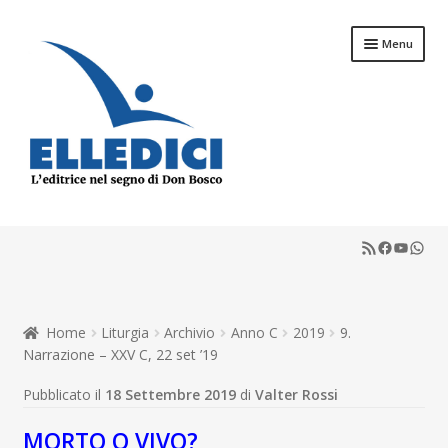
Vai
Vai
Menu
alla
al
navigazione
contenuto
Espandi
Libreria Online
il
RSS Feed
Faceboo
YouTu
What
menu
Espandi
Catechesi
child
il
menu
Espandi
Liturgia
child
il
Home
Liturgia
Archivio
Anno C
2019
9.
menu
Espandi
Sussidi
Narrazione – XXV C, 22 set ’19
child
il
menu
Espandi
Pubblicato il
18 Settembre 2019
di
Valter Rossi
Riviste
child
il
menu
MORTO O VIVO?
Scuola