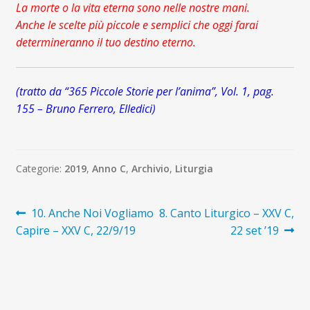
La morte o la vita eterna sono nelle nostre mani.
Anche le scelte più piccole e semplici che oggi farai
determineranno il tuo destino eterno.
(tratto da “365 Piccole Storie per l’anima”, Vol. 1, pag.
155 – Bruno Ferrero, Elledici)
Categorie:
2019
,
Anno C
,
Archivio
,
Liturgia
Navigazione
Articolo
Articolo
10. Anche Noi Vogliamo
8. Canto Liturgico – XXV C,
precedente:
successivo:
Capire – XXV C, 22/9/19
22 set ’19
articoli