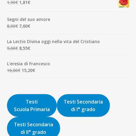
Il
Il
1,90
€
1,81
€
7,00€.
6,65€.
prezzo
prezzo
originale
attuale
Segni del suo amore
era:
è:
Il
Il
8,00
€
7,60
€
1,90€.
1,81€.
prezzo
prezzo
originale
attuale
La Lectio Divina oggi nella vita del Cristiano
era:
è:
Il
Il
9,00
€
8,55
€
8,00€.
7,60€.
prezzo
prezzo
originale
attuale
L'eresia di Francesco
era:
è:
Il
Il
16,00
€
15,20
€
9,00€.
8,55€.
prezzo
prezzo
originale
attuale
era:
è:
16,00€.
15,20€.
Testi
Testi Secondaria
Scuola Primaria
di I° grado
Testi Secondaria
di II° grado