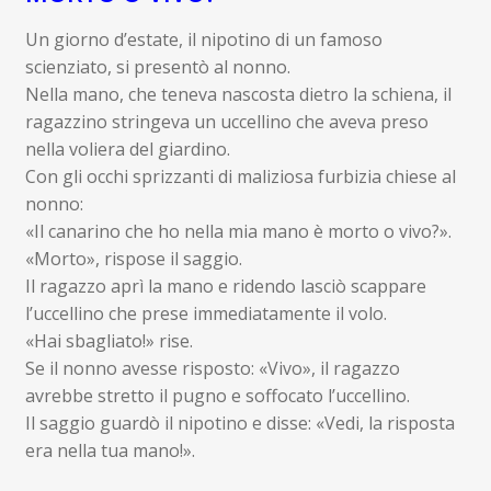
child
Espandi
Un giorno d’estate, il nipotino di un famoso
Contatti
il
scienziato, si presentò al nonno.
menu
Espandi
Don Bosco
Nella mano, che teneva nascosta dietro la schiena, il
child
il
ragazzino stringeva un uccellino che aveva preso
menu
nella voliera del giardino.
child
Con gli occhi sprizzanti di maliziosa furbizia chiese al
nonno:
«Il canarino che ho nella mia mano è morto o vivo?».
«Morto», rispose il saggio.
Il ragazzo aprì la mano e ridendo lasciò scappare
l’uccellino che prese immediatamente il volo.
«Hai sbagliato!» rise.
Se il nonno avesse risposto: «Vivo», il ragazzo
avrebbe stretto il pugno e soffocato l’uccellino.
Il saggio guardò il nipotino e disse: «Vedi, la risposta
era nella tua mano!».