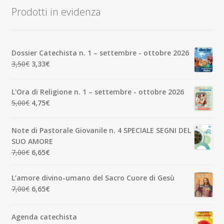
Prodotti in evidenza
Dossier Catechista n. 1 – settembre - ottobre 2026
Il
Il
3,50
€
3,33
€
prezzo
prezzo
originale
attuale
L'Ora di Religione n. 1 – settembre - ottobre 2026
era:
è:
Il
Il
5,00
€
4,75
€
3,50€.
3,33€.
prezzo
prezzo
originale
attuale
Note di Pastorale Giovanile n. 4 SPECIALE SEGNI DEL
era:
è:
SUO AMORE
5,00€.
4,75€.
Il
Il
7,00
€
6,65
€
prezzo
prezzo
originale
attuale
L’amore divino-umano del Sacro Cuore di Gesù
era:
è:
Il
Il
7,00
€
6,65
€
7,00€.
6,65€.
prezzo
prezzo
originale
attuale
Agenda catechista
era:
è: