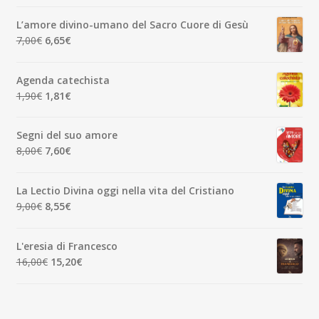
prezzo
prezzo
originale
attuale
L’amore divino-umano del Sacro Cuore di Gesù
era:
è:
Il
Il
7,00
€
6,65
€
7,00€.
6,65€.
prezzo
prezzo
originale
attuale
Agenda catechista
era:
è:
Il
Il
1,90
€
1,81
€
7,00€.
6,65€.
prezzo
prezzo
originale
attuale
Segni del suo amore
era:
è:
Il
Il
8,00
€
7,60
€
1,90€.
1,81€.
prezzo
prezzo
originale
attuale
La Lectio Divina oggi nella vita del Cristiano
era:
è:
Il
Il
9,00
€
8,55
€
8,00€.
7,60€.
prezzo
prezzo
originale
attuale
L'eresia di Francesco
era:
è:
Il
Il
16,00
€
15,20
€
9,00€.
8,55€.
prezzo
prezzo
originale
attuale
era:
è: