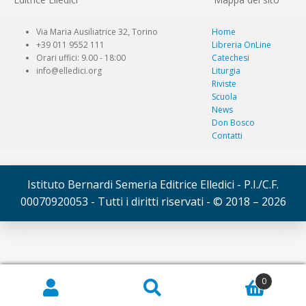
Via Maria Ausiliatrice 32, Torino
Home
+39 011 9552 111
Libreria OnLine
Orari uffici: 9.00 - 18:00
Catechesi
info@elledici.org
Liturgia
Riviste
Scuola
News
Don Bosco
Contatti
Istituto Bernardi Semeria Editrice Elledici - P.I./C.F.
00070920053 - Tutti i diritti riservati - © 2018 – 2026
© Elledici 2026
0
Cerca:
Cerca