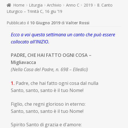
child
Home
Liturgia
Archivio
Anno C
2019
8. Canto
Espandi
Contatti
Liturgico – Trinità C, 16 giu ’19
il
menu
Espandi
Don Bosco
Pubblicato il
10 Giugno 2019
di
Valter Rossi
child
il
menu
Ecco a voi questa settimana un canto che può essere
child
collocato all'INIZIO.
PADRE, CHE HAI FATTO OGNI COSA –
Migliavacca
(Nella Casa del Padre, n. 698 – Elledici)
1.
Padre, che hai fatto ogni cosa dal nulla
Santo, santo, santo è il tuo Nome!
Figlio, che regni glorioso in eterno:
Santo, santo, santo è il tuo Nome!
Spirito Santo di grazia e d'amore: