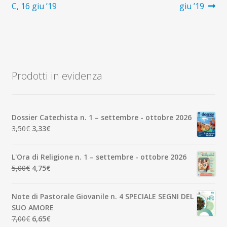
precedente:
successivo:
C, 16 giu ’19
giu ’19
articoli
Prodotti in evidenza
Dossier Catechista n. 1 – settembre - ottobre 2026
Il
Il
3,50
€
3,33
€
prezzo
prezzo
originale
attuale
L'Ora di Religione n. 1 – settembre - ottobre 2026
era:
è:
Il
Il
5,00
€
4,75
€
3,50€.
3,33€.
prezzo
prezzo
originale
attuale
Note di Pastorale Giovanile n. 4 SPECIALE SEGNI DEL
era:
è:
SUO AMORE
5,00€.
4,75€.
Il
Il
7,00
€
6,65
€