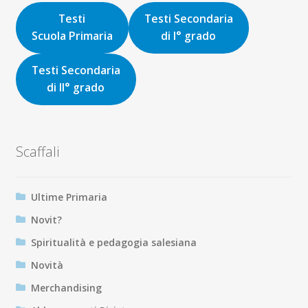
16,00€.
15,20€.
Testi
Testi Secondaria
Scuola Primaria
di I° grado
Testi Secondaria
di II° grado
Scaffali
Ultime Primaria
Novit?
Spiritualità e pedagogia salesiana
Novità
Merchandising