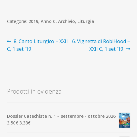
Categorie:
2019
,
Anno C
,
Archivio
,
Liturgia
Navigazione
Articolo
Articolo
8. Canto Liturgico – XXII
6. Vignetta di RobiHood –
precedente:
successivo:
C, 1 set ’19
XXII C, 1 set ’19
articoli
Prodotti in evidenza
Dossier Catechista n. 1 – settembre - ottobre 2026
Il
Il
3,50
€
3,33
€
prezzo
prezzo
originale
attuale