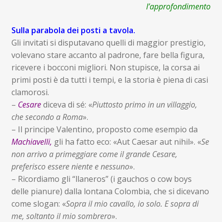
child
l’approfondimento
Espandi
Contatti
il
Sulla parabola dei posti a tavola.
menu
Espandi
Don Bosco
Gli invitati si disputavano quelli di maggior prestigio,
child
il
volevano stare accanto al padrone, fare bella figura,
menu
ricevere i bocconi migliori. Non stupisce, la corsa ai
child
primi posti è da tutti i tempi, e la storia è piena di casi
clamorosi.
–
Cesare
diceva di sé: «
Piuttosto primo in un villaggio,
che secondo a Roma
».
– Il principe Valentino, proposto come esempio da
Machiavelli,
gli ha fatto eco: «Aut Caesar aut nihil». «
Se
non arrivo a primeggiare come il grande Cesare,
preferisco essere niente e nessuno
».
– Ricordiamo gli “llaneros” (i gauchos o cow boys
delle pianure) dalla lontana Colombia, che si dicevano
come slogan: «
Sopra il mio cavallo, io solo. E sopra di
me, soltanto il mio sombrero
».