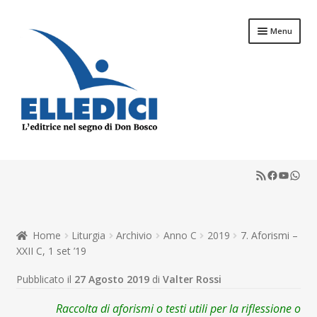
Vai
Vai
Menu
alla
al
navigazione
contenuto
Espandi
Libreria Online
il
RSS Feed
Faceboo
YouTu
What
menu
Espandi
Catechesi
child
il
menu
Espandi
Liturgia
child
il
Home
Liturgia
Archivio
Anno C
2019
7. Aforismi –
menu
Espandi
Sussidi
XXII C, 1 set ’19
child
il
menu
Espandi
Pubblicato il
27 Agosto 2019
di
Valter Rossi
Riviste
child
il
menu
Raccolta di aforismi o testi utili per la riflessione o
Scuola