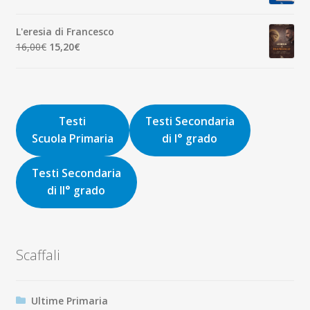
prezzo
prezzo
originale
attuale
L'eresia di Francesco
era:
è:
Il
Il
16,00
€
15,20
€
9,00€.
8,55€.
prezzo
prezzo
originale
attuale
era:
è:
16,00€.
15,20€.
Testi
Testi Secondaria
Scuola Primaria
di I° grado
Testi Secondaria
di II° grado
Scaffali
Ultime Primaria