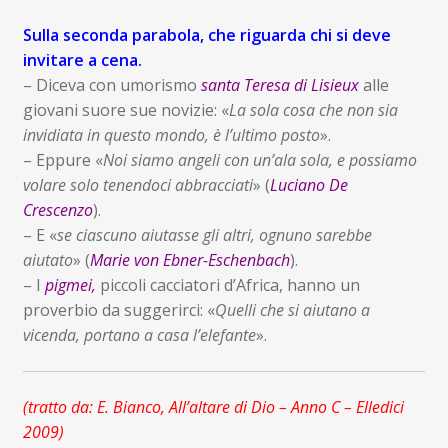
Sulla seconda parabola, che riguarda chi si deve
invitare a cena.
– Diceva con umorismo
santa Teresa di Lisieux
alle
giovani suore sue novizie: «
La sola cosa che non sia
invidiata in questo mondo, è l’ultimo posto
».
– Eppure «
Noi siamo angeli con un’ala sola, e possiamo
volare solo tenendoci abbracciati
» (
Luciano De
Crescenzo
).
– E «
se ciascuno aiutasse gli altri, ognuno sarebbe
aiutato
» (
Marie von Ebner-Eschenbach
).
– I
pigmei,
piccoli cacciatori d’Africa, hanno un
proverbio da suggerirci: «
Quelli che si aiutano a
vicenda, portano a casa l’elefante
».
(tratto da: E. Bianco, All’altare di Dio – Anno C – Elledici
2009)