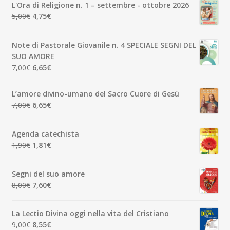
L'Ora di Religione n. 1 – settembre - ottobre 2026
era:
è:
Il
Il
5,00
€
4,75
€
3,50€.
3,33€.
prezzo
prezzo
originale
attuale
Note di Pastorale Giovanile n. 4 SPECIALE SEGNI DEL
era:
è:
SUO AMORE
5,00€.
4,75€.
Il
Il
7,00
€
6,65
€
prezzo
prezzo
originale
attuale
L’amore divino-umano del Sacro Cuore di Gesù
era:
è:
Il
Il
7,00
€
6,65
€
7,00€.
6,65€.
prezzo
prezzo
originale
attuale
Agenda catechista
era:
è:
Il
Il
1,90
€
1,81
€
7,00€.
6,65€.
prezzo
prezzo
originale
attuale
Segni del suo amore
era:
è:
Il
Il
8,00
€
7,60
€
1,90€.
1,81€.
prezzo
prezzo
originale
attuale
La Lectio Divina oggi nella vita del Cristiano
era:
è:
Il
Il
9,00
€
8,55
€
8,00€.
7,60€.