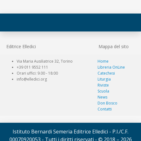
Editrice Elledici
Mappa del sito
Via Maria Ausiliatrice 32, Torino
Home
+39 011 9552 111
Libreria OnLine
Orari uffici: 9.00 - 18:00
Catechesi
info@elledici.org
Liturgia
Riviste
Scuola
News
Don Bosco
Contatti
Istituto Bernardi Semeria Editrice Elledici - P.I./C.F.
00070920053 - Tutti i diritti riservati - © 2018 – 2026