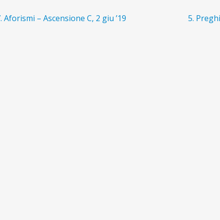
avigazione
rticolo
Articolo
. Aforismi – Ascensione C, 2 giu ’19
5. Preghi
recedente:
successi
ticoli