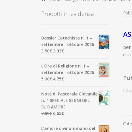
Prodotti in evidenza
Pubb
AS
Dossier Catechista n. 1 –
settembre - ottobre 2026
per 
Il
Il
3,50
€
3,33
€
clic
prezzo
prezzo
originale
attuale
L'Ora di Religione n. 1 –
era:
è:
settembre - ottobre 2026
3,50€.
3,33€.
Pub
Il
Il
5,00
€
4,75
€
prezzo
prezzo
Laud
originale
attuale
Note di Pastorale Giovanile
era:
è:
n. 4 SPECIALE SEGNI DEL
5,00€.
4,75€.
SUO AMORE
Il
Il
7,00
€
6,65
€
prezzo
prezzo
Cate
originale
attuale
L’amore divino-umano del