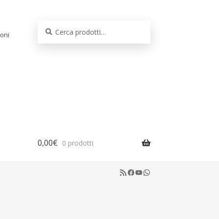
Cerca:
Cerca
oni
0,00
€
0 prodotti
RSS Feed
Facebook
YouTube
WhatsApp