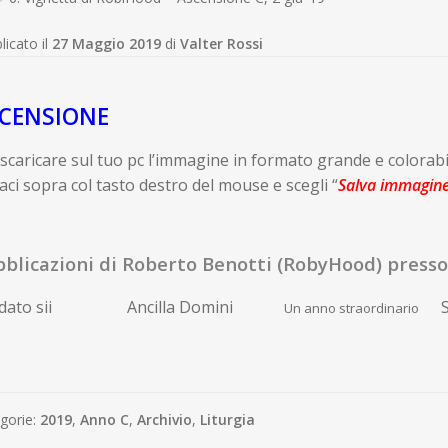
licato il
27 Maggio 2019
di
Valter Rossi
CENSIONE
scaricare sul tuo pc l’immagine in formato grande e colorabi
caci sopra col tasto destro del mouse e scegli “
Salva immagin
blicazioni di Roberto Benotti (RobyHood) presso 
ato sii
Ancilla Domini
S
Un anno straordinario
gorie:
2019
,
Anno C
,
Archivio
,
Liturgia