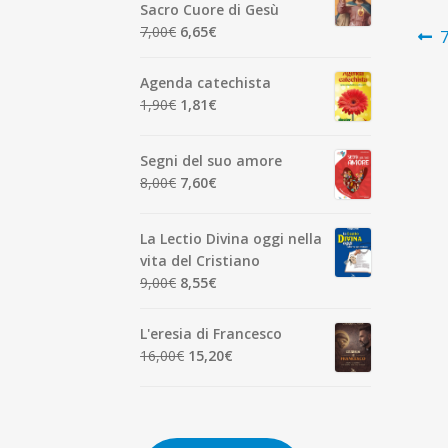
era:
è:
Sacro Cuore di Gesù
7,00€.
6,65€.
N
Il
Il
7,00
€
6,65
€
A
7
prezzo
prezzo
p
ar
originale
attuale
Agenda catechista
era:
è:
Il
Il
1,90
€
1,81
€
7,00€.
6,65€.
prezzo
prezzo
originale
attuale
Segni del suo amore
era:
è:
Il
Il
8,00
€
7,60
€
1,90€.
1,81€.
prezzo
prezzo
originale
attuale
La Lectio Divina oggi nella
era:
è:
vita del Cristiano
8,00€.
7,60€.
Il
Il
9,00
€
8,55
€
prezzo
prezzo
originale
attuale
L'eresia di Francesco
era:
è:
Il
Il
16,00
€
15,20
€
9,00€.
8,55€.
prezzo
prezzo
originale
attuale
era:
è:
16,00€.
15,20€.