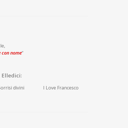
le,
e con nome
“
Elledici:
orrisi divini
I Love Francesco