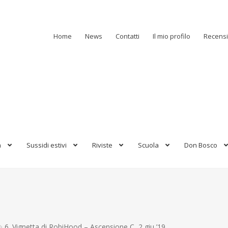
Home
News
Contatti
Il mio profilo
Recensi
a
Sussidi estivi
Riviste
Scuola
Don Bosco
6. Vignetta di RobiHood – Ascensione C, 2 giu ’19