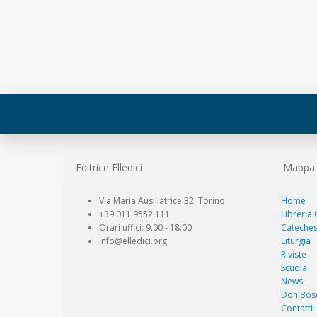
Editrice Elledici
Mappa d
Via Maria Ausiliatrice 32, Torino
Home
+39 011 9552 111
Libreria
Orari uffici: 9.00 - 18:00
Cateches
info@elledici.org
Liturgia
Riviste
Scuola
News
Don Bos
Contatti