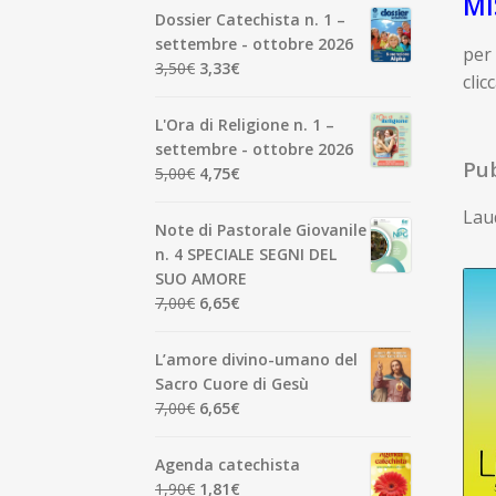
MI
Dossier Catechista n. 1 –
settembre - ottobre 2026
per 
Il
Il
3,50
€
3,33
€
clic
prezzo
prezzo
originale
attuale
L'Ora di Religione n. 1 –
era:
è:
settembre - ottobre 2026
3,50€.
3,33€.
Pub
Il
Il
5,00
€
4,75
€
prezzo
prezzo
Laud
originale
attuale
Note di Pastorale Giovanile
era:
è:
n. 4 SPECIALE SEGNI DEL
5,00€.
4,75€.
SUO AMORE
Il
Il
7,00
€
6,65
€
prezzo
prezzo
originale
attuale
L’amore divino-umano del
era:
è:
Sacro Cuore di Gesù
7,00€.
6,65€.
Il
Il
7,00
€
6,65
€
prezzo
prezzo
originale
attuale
Agenda catechista
era:
è:
Il
Il
1,90
€
1,81
€