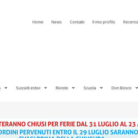
Home
News
Contatti
Il mio profilo
Recensi
a
Sussidi estivi
Riviste
Scuola
Don Bosco