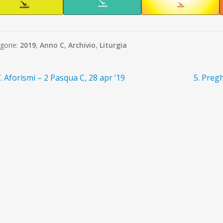
gorie:
2019
,
Anno C
,
Archivio
,
Liturgia
avigazione
rticolo
Articolo
. Aforismi – 2 Pasqua C, 28 apr ’19
5. Pregh
recedente:
successi
ticoli