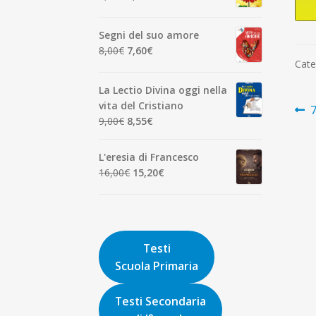
7,00€.
6,65€.
prezzo
prezzo
originale
attuale
Segni del suo amore
era:
è:
Il
Il
8,00
€
7,60
€
1,90€.
1,81€.
Cate
prezzo
prezzo
originale
attuale
La Lectio Divina oggi nella
era:
è:
N
vita del Cristiano
A
7
8,00€.
7,60€.
Il
Il
9,00
€
8,55
€
p
ar
prezzo
prezzo
originale
attuale
L'eresia di Francesco
era:
è:
Il
Il
16,00
€
15,20
€
9,00€.
8,55€.
prezzo
prezzo
originale
attuale
era:
è:
16,00€.
15,20€.
Testi
Scuola Primaria
Testi Secondaria