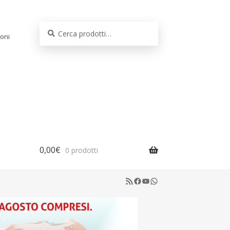
Cerca:
Cerca
oni
0,00
€
0 prodotti
RSS Feed
Facebook
YouTube
WhatsApp