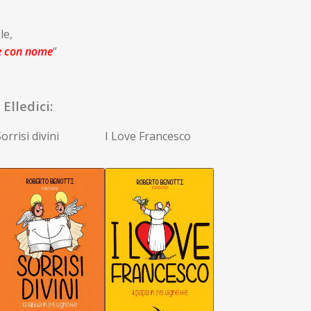
le,
e con nome
“
Elledici:
orrisi divini
I Love Francesco