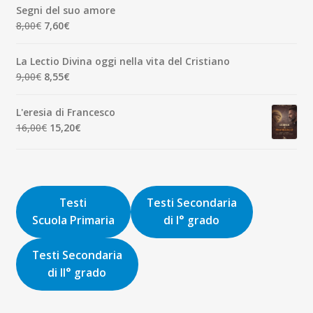
originale
attuale
Segni del suo amore
era:
è:
Il
Il
8,00
€
7,60
€
1,90€.
1,81€.
prezzo
prezzo
originale
attuale
La Lectio Divina oggi nella vita del Cristiano
era:
è:
Il
Il
9,00
€
8,55
€
8,00€.
7,60€.
prezzo
prezzo
originale
attuale
L'eresia di Francesco
era:
è:
Il
Il
16,00
€
15,20
€
9,00€.
8,55€.
prezzo
prezzo
originale
attuale
era:
è:
16,00€.
15,20€.
Testi
Testi Secondaria
Scuola Primaria
di I° grado
Testi Secondaria
di II° grado