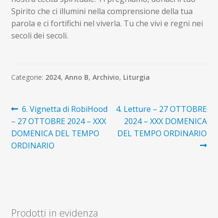
Spirito che ci illumini nella comprensione della tua
parola e ci fortifichi nel viverla. Tu che vivi e regni nei
secoli dei secoli.
Categorie:
2024
,
Anno B
,
Archivio
,
Liturgia
Navigazione
Articolo
Articolo
6. Vignetta di RobiHood
4. Letture – 27 OTTOBRE
precedente:
successivo:
– 27 OTTOBRE 2024 – XXX
2024 – XXX DOMENICA
articoli
DOMENICA DEL TEMPO
DEL TEMPO ORDINARIO
ORDINARIO
Prodotti in evidenza