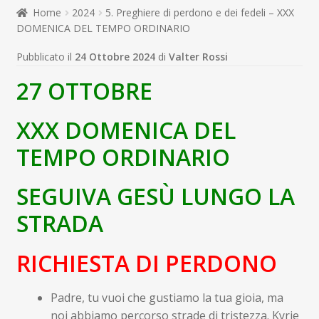
child
Home
2024
5. Preghiere di perdono e dei fedeli – XXX
Espandi
Contatti
DOMENICA DEL TEMPO ORDINARIO
il
menu
Espandi
Don Bosco
Pubblicato il
24 Ottobre 2024
di
Valter Rossi
child
il
27 OTTOBRE
menu
child
XXX DOMENICA DEL
TEMPO ORDINARIO
SEGUIVA GESÙ LUNGO LA
STRADA
RICHIESTA DI PERDONO
Padre, tu vuoi che gustiamo la tua gioia, ma
noi abbiamo percorso strade di tristezza. Kyrie