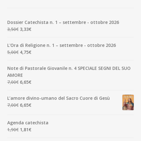
Dossier Catechista n. 1 – settembre - ottobre 2026
Il
Il
3,50
€
3,33
€
prezzo
prezzo
originale
attuale
L'Ora di Religione n. 1 – settembre - ottobre 2026
era:
è:
Il
Il
5,00
€
4,75
€
3,50€.
3,33€.
prezzo
prezzo
originale
attuale
Note di Pastorale Giovanile n. 4 SPECIALE SEGNI DEL SUO
era:
è:
AMORE
5,00€.
4,75€.
Il
Il
7,00
€
6,65
€
prezzo
prezzo
originale
attuale
L’amore divino-umano del Sacro Cuore di Gesù
era:
è:
Il
Il
7,00
€
6,65
€
7,00€.
6,65€.
prezzo
prezzo
originale
attuale
Agenda catechista
era:
è:
Il
Il
1,90
€
1,81
€
7,00€.
6,65€.
prezzo
prezzo