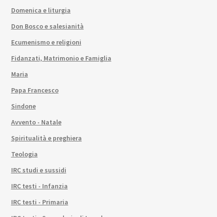
Domenica e liturgia
Don Bosco e salesianità
Ecumenismo e religioni
Fidanzati, Matrimonio e Famiglia
Maria
Papa Francesco
Sindone
Avvento - Natale
Spiritualità e preghiera
Teologia
IRC studi e sussidi
IRC testi - Infanzia
IRC testi - Primaria