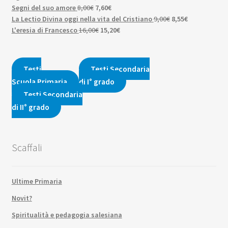
era:
è:
prezzo
Il
prezzo
Il
originale
attuale
Segni del suo amore
8,00
€
7,60
€
7,00€.
6,65€.
originale
prezzo
attuale
prezzo
Il
era:
Il
è:
La Lectio Divina oggi nella vita del Cristiano
9,00
€
8,55
€
era:
originale
Il
è:
attuale
Il
prezzo
7,00€.
prezzo
6,65€.
L'eresia di Francesco
16,00
€
15,20
€
1,90€.
era:
prezzo
1,81€.
è:
prezzo
originale
attuale
8,00€.
originale
7,60€.
attuale
era:
è:
era:
è:
9,00€.
8,55€.
Testi
Testi Secondaria
16,00€.
15,20€.
Scuola Primaria
di I° grado
Testi Secondaria
di II° grado
Scaffali
Ultime Primaria
Novit?
Spiritualità e pedagogia salesiana