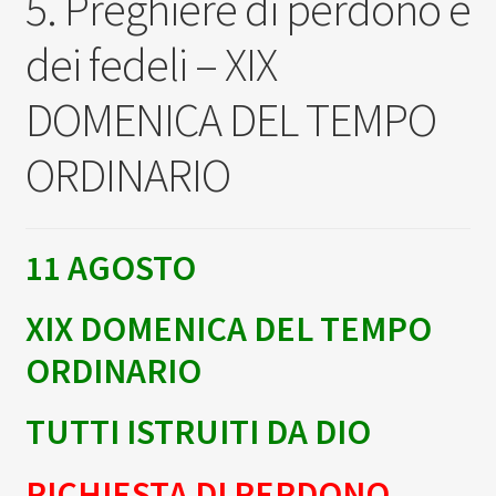
5. Preghiere di perdono e
Scuola
child
dei fedeli – XIX
Espan
Contatti
il
DOMENICA DEL TEMPO
menu
Espan
Don Bosco
child
il
ORDINARIO
menu
child
11 AGOSTO
XIX DOMENICA DEL TEMPO
ORDINARIO
TUTTI ISTRUITI DA DIO
RICHIESTA DI PERDONO