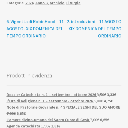
Categorie:
2024
,
Anno B
,
Archivio
,
Liturgia
Navigazione
Articolo
Articolo
6. Vignetta di RobinHood – 11
2. introduzioni – 11 AGOSTO
precedente:
successivo:
AGOSTO- XIX DOMENICA DEL
XIX DOMENICA DEL TEMPO
articoli
TEMPO ORDINARIO
ORDINARIO
Prodotti in evidenza
Il
Il
Dossier Catechista n. 1 – settembre - ottobre 2026
3,50
€
3,33
€
Il
prezzo
Il
prezzo
L'Ora di Religione n. 1 – settembre - ottobre 2026
5,00
€
4,75
€
prezzo
originale
prezzo
attuale
Note di Pastorale Giovanile n. 4 SPECIALE SEGNI DEL SUO AMORE
Il
Il
originale
era:
attuale
è:
7,00
€
6,65
€
prezzo
prezzo
Il
era:
3,50€.
Il
è:
3,33€.
L’amore divino-umano del Sacro Cuore di Gesù
7,00
€
6,65
€
originale
attuale
Il
Il
prezzo
5,00€.
prezzo
4,75€.
Agenda catechista
1,90
€
1,81
€