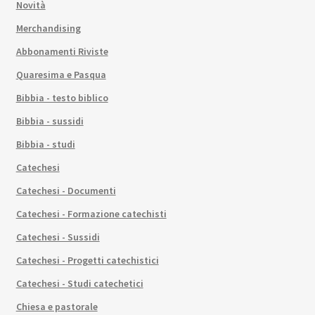
Novità
Merchandising
Abbonamenti Riviste
Quaresima e Pasqua
Bibbia - testo biblico
Bibbia - sussidi
Bibbia - studi
Catechesi
Catechesi - Documenti
Catechesi - Formazione catechisti
Catechesi - Sussidi
Catechesi - Progetti catechistici
Catechesi - Studi catechetici
Chiesa e pastorale