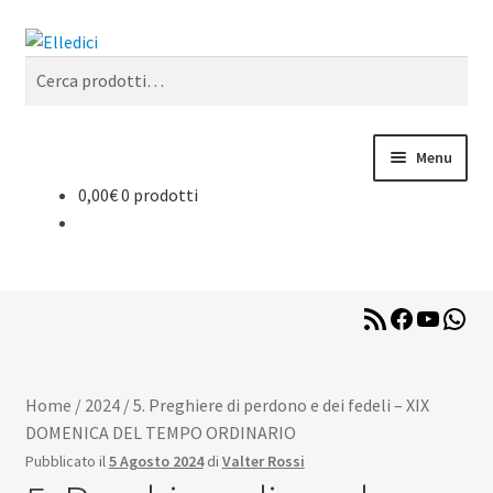
Vai
Vai
Cerca
alla
al
Cerca:
navigazione
contenuto
Menu
0,00
€
0 prodotti
Espan
Libreria Online
il
menu
Espan
Catechesi
child
il
menu
RSS
Facebook
YouTub
Wha
Espan
Liturgia
Feed
child
il
menu
Espan
Sussidi
child
Home
/
2024
/
5. Preghiere di perdono e dei fedeli – XIX
il
DOMENICA DEL TEMPO ORDINARIO
menu
Espan
Riviste
child
Pubblicato il
5 Agosto 2024
di
Valter Rossi
il
menu