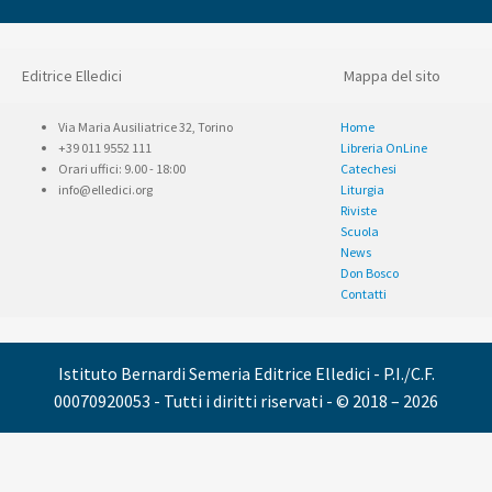
Editrice Elledici
Mappa del sito
Via Maria Ausiliatrice 32, Torino
Home
+39 011 9552 111
Libreria OnLine
Orari uffici: 9.00 - 18:00
Catechesi
info@elledici.org
Liturgia
Riviste
Scuola
News
Don Bosco
Contatti
Istituto Bernardi Semeria Editrice Elledici - P.I./C.F.
00070920053 - Tutti i diritti riservati - © 2018 – 2026