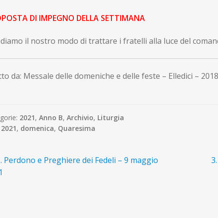
POSTA DI IMPEGNO DELLA SETTIMANA
diamo il nostro modo di trattare i fratelli alla luce del com
to da: Messale delle domeniche e delle feste – Elledici – 201
gorie:
2021
,
Anno B
,
Archivio
,
Liturgia
:
2021
,
domenica
,
Quaresima
avigazione
rticolo
Ar
. Perdono e Preghiere dei Fedeli – 9 maggio
3
recedente:
s
1
ticoli