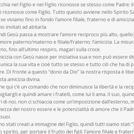
chia nel Figlio e nel Figlio riconosce se stesso come Padre; i
si riconosce come Figlio. Tutto questo avviene nello Spirito 
 se viviamo fino in fondo l’amore filiale, fraterno e di amicizia
o invitati ad abitarla.
di Gesù passa a mostrare l’amore reciproco più alto, quello 
amore paterno/materno e filiale/fraterno: l’amicizia. La misur
no, fino all’ultimo respiro, magari sulla croce.
icizia con Gesù nasce per iniziativa sua e non può essere div
nica la sua vita e cioè tutto se stesso e tutto ciò che ha di 
e. Di fronte a questo “dono da Dio” la nostra risposta è libe
ta amicizia divina.
e qui c’è un comando che non diminuisce la libertà e la reci
gliargli e quindi amare i fratelli, come lui li ama. Il suo, 
i di noi, non ci schiaccia come un’imposizione dall’esterno, m
hezza del nostro essere e le potenzialità di amore che il Padr
 suoi.
o stati creati a immagine del Figlio, quindi tutti siamo stati “
o spirito, per portare il frutto dei figli: l’amore filiale e f