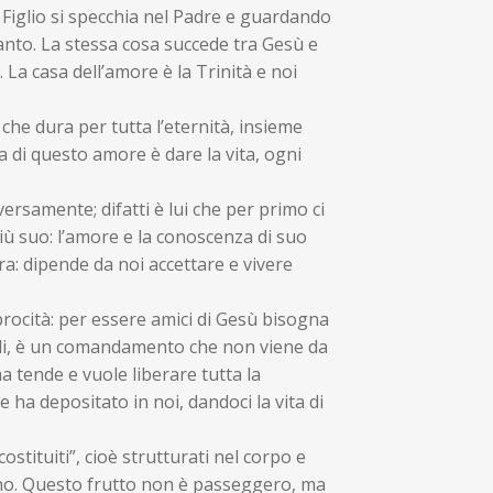
l Figlio si specchia nel Padre e guardando
Santo. La stessa cosa succede tra Gesù e
. La casa dell’amore è la Trinità e noi
che dura per tutta l’eternità, insieme
a di questo amore è dare la vita, ogni
ersamente; difatti è lui che per primo ci
più suo: l’amore e la conoscenza di suo
ra: dipende da noi accettare e vivere
procità: per essere amici di Gesù bisogna
quindi, è un comandamento che non viene da
a tende e vuole liberare tutta la
e ha depositato in noi, dandoci la vita di
costituiti”, cioè strutturati nel corpo e
raterno. Questo frutto non è passeggero, ma