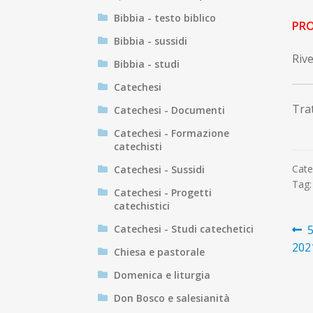
Bibbia - testo biblico
PRO
Bibbia - sussidi
Rive
Bibbia - studi
Catechesi
Trat
Catechesi - Documenti
Catechesi - Formazione
catechisti
Cate
Catechesi - Sussidi
Tag
Catechesi - Progetti
catechistici
N
A
5
Catechesi - Studi catechetici
p
202
ar
Chiesa e pastorale
Domenica e liturgia
Don Bosco e salesianità