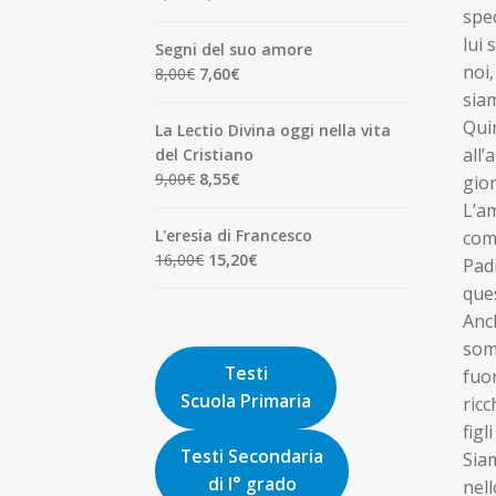
7,00€.
6,65€.
spec
prezzo
prezzo
originale
attuale
lui 
Segni del suo amore
era:
è:
noi,
Il
Il
8,00
€
7,60
€
1,90€.
1,81€.
prezzo
prezzo
siam
originale
attuale
Quin
La Lectio Divina oggi nella vita
era:
è:
all’
del Cristiano
8,00€.
7,60€.
Il
Il
9,00
€
8,55
€
gior
prezzo
prezzo
L’am
originale
attuale
L'eresia di Francesco
comu
era:
è:
Il
Il
16,00
€
15,20
€
Padr
9,00€.
8,55€.
prezzo
prezzo
ques
originale
attuale
Anch
era:
è:
somi
16,00€.
15,20€.
Testi
fuor
Scuola Primaria
ricc
figli
Testi Secondaria
Siam
di I° grado
nell