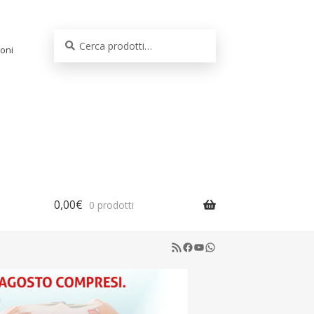
Cerca:
Cerca
oni
0,00
€
0 prodotti
RSS Feed
Facebook
YouTube
WhatsApp