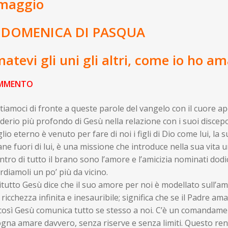
maggio
 DOMENICA DI PASQUA
atevi gli uni gli altri, come io ho am
MMENTO
iamoci di fronte a queste parole del vangelo con il cuore ape
derio più profondo di Gesù nella relazione con i suoi discepol
iglio eterno è venuto per fare di noi i figli di Dio come lui, l
ne fuori di lui, è una missione che introduce nella sua vita un
entro di tutto il brano sono l’amore e l’amicizia nominati dodic
diamoli un po’ più da vicino.
tutto Gesù dice che il suo amore per noi è modellato sull’amo
ricchezza infinita e inesauribile; significa che se il Padre am
 così Gesù comunica tutto se stesso a noi. C’è un comandame
gna amare davvero, senza riserve e senza limiti. Questo rende