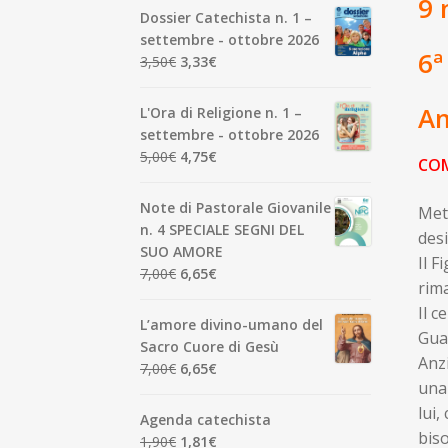
9 
Dossier Catechista n. 1 –
settembre - ottobre 2026
6ª
Il
Il
3,50
€
3,33
€
prezzo
prezzo
originale
attuale
Am
L'Ora di Religione n. 1 –
era:
è:
settembre - ottobre 2026
3,50€.
3,33€.
Il
Il
5,00
€
4,75
€
CO
prezzo
prezzo
originale
attuale
Note di Pastorale Giovanile
Mett
era:
è:
n. 4 SPECIALE SEGNI DEL
desi
5,00€.
4,75€.
SUO AMORE
Il F
Il
Il
7,00
€
6,65
€
rima
prezzo
prezzo
Il c
originale
attuale
L’amore divino-umano del
Guar
era:
è:
Sacro Cuore di Gesù
7,00€.
6,65€.
Anzi
Il
Il
7,00
€
6,65
€
una 
prezzo
prezzo
lui,
originale
attuale
Agenda catechista
era:
è:
biso
Il
Il
1,90
€
1,81
€