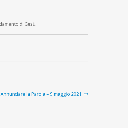
andamento di Gesù.
8
ticolo
. Annunciare la Parola – 9 maggio 2021
uccessivo: