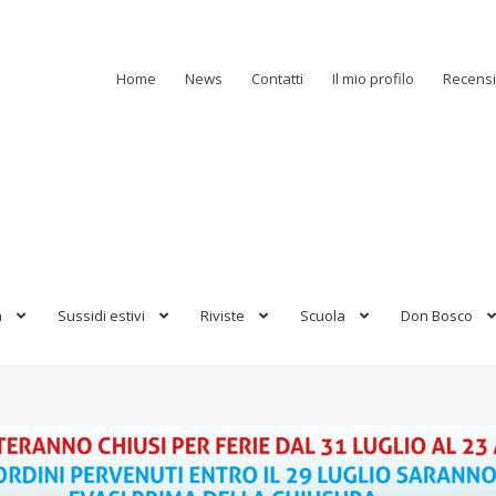
Home
News
Contatti
Il mio profilo
Recensi
a
Sussidi estivi
Riviste
Scuola
Don Bosco