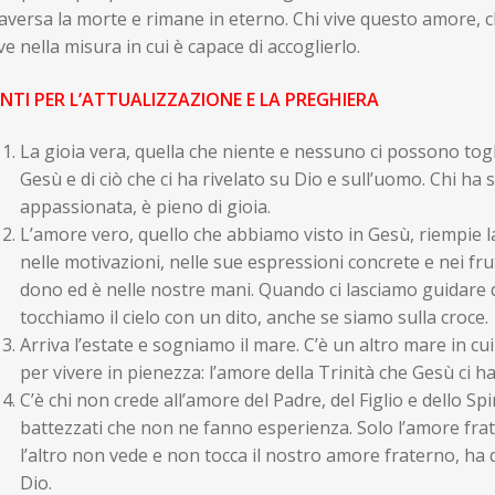
aversa la morte e rimane in eterno. Chi vive questo amore, c
ve nella misura in cui è capace di accoglierlo.
NTI PER L’ATTUALIZZAZIONE E LA PREGHIERA
La gioia vera, quella che niente e nessuno ci possono togl
Gesù e di ciò che ci ha rivelato su Dio e sull’uomo. Chi ha s
appassionata, è pieno di gioia.
L’amore vero, quello che abbiamo visto in Gesù, riempie la
nelle motivazioni, nelle sue espressioni concrete e nei fru
dono ed è nelle nostre mani. Quando ci lasciamo guidare da
tocchiamo il cielo con un dito, anche se siamo sulla croce.
Arriva l’estate e sogniamo il mare. C’è un altro mare in
per vivere in pienezza: l’amore della Trinità che Gesù ci h
C’è chi non crede all’amore del Padre, del Figlio e dello Sp
battezzati che non ne fanno esperienza. Solo l’amore frate
l’altro non vede e non tocca il nostro amore fraterno, ha 
Dio.