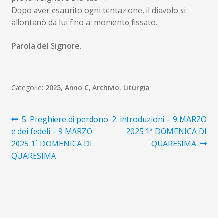
Dopo aver esaurito ogni tentazione, il diavolo si
allontanò da lui fino al momento fissato.
Parola del Signore.
Categorie:
2025
,
Anno C
,
Archivio
,
Liturgia
Navigazione
Articolo
Articolo
5. Preghiere di perdono
2. introduzioni – 9 MARZO
precedente:
successivo:
e dei fedeli – 9 MARZO
2025 1ª DOMENICA DI
articoli
2025 1ª DOMENICA DI
QUARESIMA
QUARESIMA