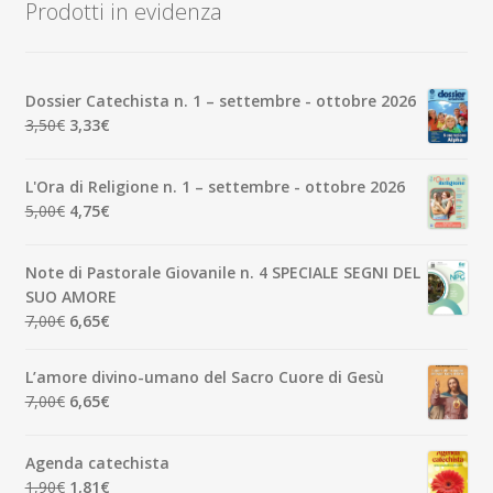
Prodotti in evidenza
Dossier Catechista n. 1 – settembre - ottobre 2026
Il
Il
3,50
€
3,33
€
prezzo
prezzo
originale
attuale
L'Ora di Religione n. 1 – settembre - ottobre 2026
era:
è:
Il
Il
5,00
€
4,75
€
3,50€.
3,33€.
prezzo
prezzo
originale
attuale
Note di Pastorale Giovanile n. 4 SPECIALE SEGNI DEL
era:
è:
SUO AMORE
5,00€.
4,75€.
Il
Il
7,00
€
6,65
€
prezzo
prezzo
originale
attuale
L’amore divino-umano del Sacro Cuore di Gesù
era:
è:
Il
Il
7,00
€
6,65
€
7,00€.
6,65€.
prezzo
prezzo
originale
attuale
Agenda catechista
era:
è:
Il
Il
1,90
€
1,81
€