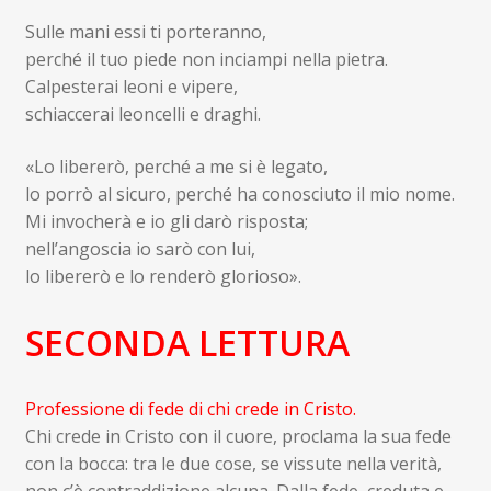
Sulle mani essi ti porteranno,
perché il tuo piede non inciampi nella pietra.
Calpesterai leoni e vipere,
schiaccerai leoncelli e draghi.
«Lo libererò, perché a me si è legato,
lo porrò al sicuro, perché ha conosciuto il mio nome.
Mi invocherà e io gli darò risposta;
nell’angoscia io sarò con lui,
lo libererò e lo renderò glorioso».
SECONDA LETTURA
Professione di fede di chi crede in Cristo.
Chi crede in Cristo con il cuore, proclama la sua fede
con la bocca: tra le due cose, se vissute nella verità,
non c’è contraddizione alcuna. Dalla fede, creduta e