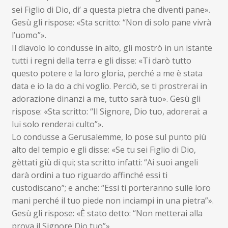
sei Figlio di Dio, di’ a questa pietra che diventi pane».
Gesù gli rispose: «Sta scritto: “Non di solo pane vivrà
l’uomo”».
Il diavolo lo condusse in alto, gli mostrò in un istante
tutti i regni della terra e gli disse: «Ti darò tutto
questo potere e la loro gloria, perché a me è stata
data e io la do a chi voglio. Perciò, se ti prostrerai in
adorazione dinanzi a me, tutto sarà tuo». Gesù gli
rispose: «Sta scritto: “Il Signore, Dio tuo, adorerai: a
lui solo renderai culto”».
Lo condusse a Gerusalemme, lo pose sul punto più
alto del tempio e gli disse: «Se tu sei Figlio di Dio,
gèttati giù di qui; sta scritto infatti: “Ai suoi angeli
darà ordini a tuo riguardo affinché essi ti
custodiscano”; e anche: “Essi ti porteranno sulle loro
mani perché il tuo piede non inciampi in una pietra”».
Gesù gli rispose: «È stato detto: “Non metterai alla
prova il Signore Dio tuo”».