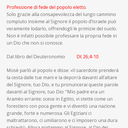
Professione di fede del popolo eletto.
Solo grazie alla consapevolezza del lungo cammino
compiuto insieme al Signore il popolo d’Israele può
veramente lodarlo, offrendogli le primizie del suolo.
Non è infatti possibile professare la propria fede in
un Dio che non si conosce.
Dal libro del Deuteronomio
Dt 26,4-10
Mosè parlò al popolo e disse: «Il sacerdote prenderà
la cesta dalle tue mani e la deporrà davanti all’altare
del Signore, tuo Dio, e tu pronuncerai queste parole
davanti al Signore, tuo Dio: “Mio padre era un
Aramèo errante; scese in Egitto, vi stette come un
forestiero con poca gente e vi diventò una nazione
grande, forte e numerosa. Gli Egiziani ci
maltrattarono, ci umiliarono e ci imposero una dura
schiavitù. Allora gridammo al Signore, al Dio dei