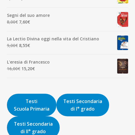
7,00€.
6,65€.
prezzo
prezzo
originale
attuale
Segni del suo amore
era:
è:
Il
Il
8,00
€
7,60
€
1,90€.
1,81€.
prezzo
prezzo
originale
attuale
La Lectio Divina oggi nella vita del Cristiano
era:
è:
Il
Il
9,00
€
8,55
€
8,00€.
7,60€.
prezzo
prezzo
originale
attuale
L'eresia di Francesco
era:
è:
Il
Il
16,00
€
15,20
€
9,00€.
8,55€.
prezzo
prezzo
originale
attuale
era:
è:
16,00€.
15,20€.
Testi
Testi Secondaria
Scuola Primaria
di I° grado
Testi Secondaria
di II° grado