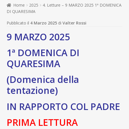
child
Home
2025
4. Letture – 9 MARZO 2025 1ª DOMENICA
Espandi
Contatti
DI QUARESIMA
il
menu
Espandi
Don Bosco
Pubblicato il
4 Marzo 2025
di
Valter Rossi
child
il
9 MARZO 2025
menu
child
1ª DOMENICA DI
QUARESIMA
(Domenica della
tentazione)
IN RAPPORTO COL PADRE
PRIMA LETTURA