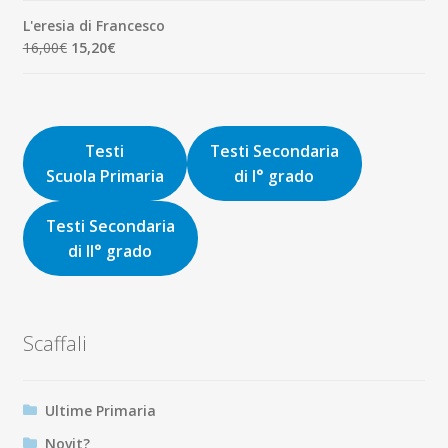
originale
attuale
L'eresia di Francesco
era:
è:
Il
Il
16,00
€
15,20
€
9,00€.
8,55€.
prezzo
prezzo
originale
attuale
era:
è:
16,00€.
15,20€.
Testi
Testi Secondaria
Scuola Primaria
di I° grado
Testi Secondaria
di II° grado
Scaffali
Ultime Primaria
Novit?