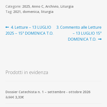
Categorie:
2025
,
Anno C
,
Archivio
,
Liturgia
Tag:
2021
,
domenica
,
liturgia
Navigazione
Articolo
Articolo
4. Letture – 13 LUGLIO
3. Commento alle Letture
precedente:
successivo:
2025 – 15ª DOMENICA T.O.
– 13 LUGLIO 15ª
articoli
DOMENICA T.O.
Prodotti in evidenza
Dossier Catechista n. 1 – settembre - ottobre 2026
Il
Il
3,50
€
3,33
€
prezzo
prezzo