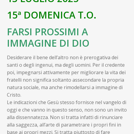
child
Espandi
Contatti
15ª DOMENICA T.O.
il
menu
Espandi
Don Bosco
FARSI PROSSIMI A
child
il
menu
IMMAGINE DI DIO
child
Desiderare il bene dell’altro non è prerogativa dei
santi o degli ingenui, ma degli uomini. Per il credente
poi, impegnarsi attivamente per migliorare la vita dei
fratelli non significa soltanto assecondare la propria
natura sociale, ma anche rimodellarsi a immagine di
Cristo.
Le indicazioni che Gesù stesso fornisce nel vangelo di
oggi e che vanno in questo senso, non sono un invito
alla dissennatezza. Non si tratta infatti di rinunciare
alla saggezza, all’arte di parametrare i propri fini in
base ai propri mezzi. Si tratta piuttosto di fare