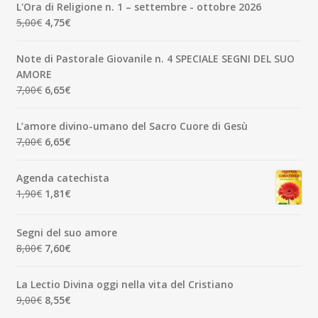
originale
attuale
L'Ora di Religione n. 1 – settembre - ottobre 2026
era:
è:
Il
Il
5,00
€
4,75
€
3,50€.
3,33€.
prezzo
prezzo
originale
attuale
Note di Pastorale Giovanile n. 4 SPECIALE SEGNI DEL SUO
era:
è:
AMORE
5,00€.
4,75€.
Il
Il
7,00
€
6,65
€
prezzo
prezzo
originale
attuale
L’amore divino-umano del Sacro Cuore di Gesù
era:
è:
Il
Il
7,00
€
6,65
€
7,00€.
6,65€.
prezzo
prezzo
originale
attuale
Agenda catechista
era:
è:
Il
Il
1,90
€
1,81
€
7,00€.
6,65€.
prezzo
prezzo
originale
attuale
Segni del suo amore
era:
è:
Il
Il
8,00
€
7,60
€
1,90€.
1,81€.
prezzo
prezzo
originale
attuale
La Lectio Divina oggi nella vita del Cristiano
era:
è:
Il
Il
9,00
€
8,55
€
8,00€.
7,60€.
prezzo
prezzo