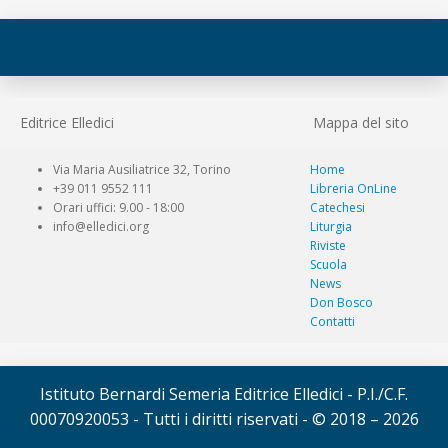
Editrice Elledici
Mappa del sito
Via Maria Ausiliatrice 32, Torino
Home
+39 011 9552 111
Libreria OnLine
Orari uffici: 9.00 - 18:00
Catechesi
info@elledici.org
Liturgia
Riviste
Scuola
News
Don Bosco
Contatti
Istituto Bernardi Semeria Editrice Elledici - P.I./C.F.
00070920053 - Tutti i diritti riservati - © 2018 – 2026