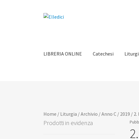
Vai
Vai
alla
al
navigazione
contenuto
LIBRERIA ONLINE
Catechesi
Liturg
Home
/
Liturgia
/
Archivio
/
Anno C
/
2019
/
2.
Prodotti in evidenza
Pubbl
2.