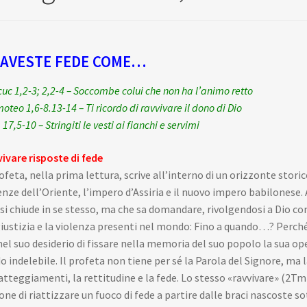
 AVESTE FEDE COME…
uc 1,2-3; 2,2-4 – Soccombe colui che non ha l’animo retto
moteo 1,6-8.13-14 – Ti ricordo di ravvivare il dono di Dio
17,5-10 – Stringiti le vesti ai fianchi e servimi
ivare risposte di fede
rofeta, nella prima lettura, scrive all’interno di un orizzonte stori
nze dell’Oriente, l’impero d’Assiria e il nuovo impero babilonese.
si chiude in se stesso, ma che sa domandare, rivolgendosi a Dio co
giustizia e la violenza presenti nel mondo: Fino a quando…? Perché…
nel suo desiderio di fissare nella memoria del suo popolo la sua ope
 indelebile. Il profeta non tiene per sé la Parola del Signore, ma l
atteggiamenti, la rettitudine e la fede. Lo stesso «ravvivare» (2Tm
ione di riattizzare un fuoco di fede a partire dalle braci nascoste so