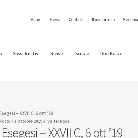
Home
News
Contatti
Il mio profilo
Recensi
ia
Sussidi estivi
Riviste
Scuola
Don Bosco
 Esegesi – XXVII C, 6 ott ’19
icato il
1 Ottobre 2019
di
Valter Rossi
 Esegesi – XXVII C, 6 ott ’19