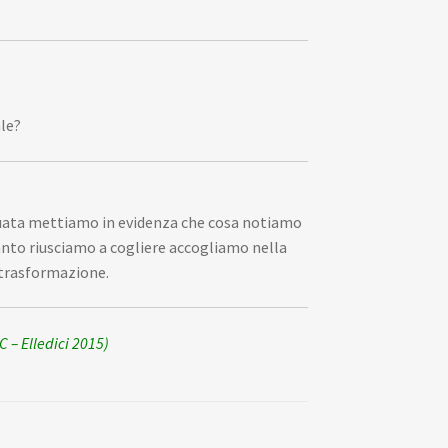
ale?
viduata mettiamo in evidenza che cosa notiamo
quanto riusciamo a cogliere accogliamo nella
 trasformazione.
C – Elledici 2015)