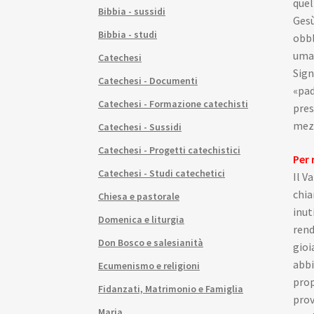
quel
Bibbia - sussidi
Gesù
Bibbia - studi
obbl
uman
Catechesi
Sign
Catechesi - Documenti
«pad
Catechesi - Formazione catechisti
pres
mezz
Catechesi - Sussidi
Catechesi - Progetti catechistici
Per 
Catechesi - Studi catechetici
Il V
chia
Chiesa e pastorale
inut
Domenica e liturgia
rend
Don Bosco e salesianità
gioi
abbi
Ecumenismo e religioni
prop
Fidanzati, Matrimonio e Famiglia
prov
Maria