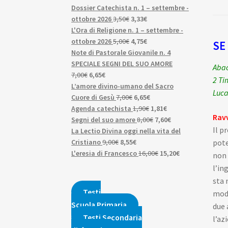
Dossier Catechista n. 1 – settembre -
Il
Il
ottobre 2026
3,50
€
3,33
€
prezzo
prezzo
L'Ora di Religione n. 1 – settembre -
originale
Il
attuale
Il
ottobre 2026
5,00
€
4,75
€
SE
era:
prezzo
è:
prezzo
Note di Pastorale Giovanile n. 4
3,50€.
originale
3,33€.
attuale
SPECIALE SEGNI DEL SUO AMORE
Abac
Il
Il
era:
è:
7,00
€
6,65
€
2 Ti
prezzo
prezzo
5,00€.
4,75€.
L’amore divino-umano del Sacro
Luca 
originale
attuale
Il
Il
Cuore di Gesù
7,00
€
6,65
€
era:
è:
prezzo
prezzo
Il
Il
Agenda catechista
1,90
€
1,81
€
Ravv
7,00€.
6,65€.
originale
attuale
prezzo
Il
prezzo
Il
Segni del suo amore
8,00
€
7,60
€
Il p
era:
è:
originale
prezzo
attuale
prezzo
La Lectio Divina oggi nella vita del
Il
7,00€.
Il
6,65€.
era:
originale
è:
attuale
pote
Cristiano
9,00
€
8,55
€
prezzo
prezzo
1,90€.
era:
Il
1,81€.
è:
Il
L'eresia di Francesco
16,00
€
15,20
€
non 
originale
attuale
8,00€.
prezzo
7,60€.
prezzo
l’in
era:
è:
originale
attuale
sta 
9,00€.
8,55€.
era:
è:
Testi
modo
16,00€.
15,20€.
Scuola Primaria
due 
Testi Secondaria
l’az