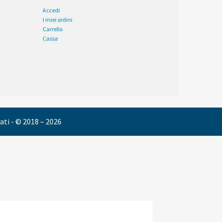
Accedi
I miei ordini
Carrello
Cassa
vati - © 2018 – 2026