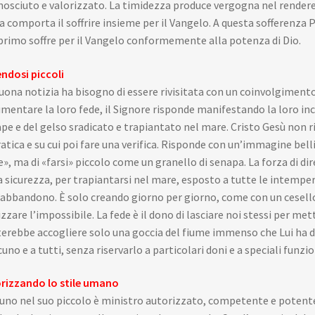
nosciuto e valorizzato. La timidezza produce vergogna nel rendere
a comporta il soffrire insieme per il Vangelo. A questa sofferenza 
primo soffre per il Vangelo conformemente alla potenza di Dio.
ndosi piccoli
uona notizia ha bisogno di essere rivisitata con un coinvolgimento p
umentare la loro fede, il Signore risponde manifestando la loro in
pe e del gelso sradicato e trapiantato nel mare. Cristo Gesù non r
ratica e su cui poi fare una verifica. Risponde con un’immagine bell
e», ma di «farsi» piccolo come un granello di senapa. La forza di dire
a sicurezza, per trapiantarsi nel mare, esposto a tutte le intemper
’abbandono. È solo creando giorno per giorno, come con un cesello 
izzare l’impossibile. La fede è il dono di lasciare noi stessi per met
erebbe accogliere solo una goccia del fiume immenso che Lui ha do
cuno e a tutti, senza riservarlo a particolari doni e a speciali funzio
rizzando lo stile umano
no nel suo piccolo è ministro autorizzato, competente e potente 