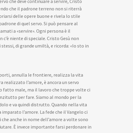
ervo che deve continuare a servire, Cristo
endo che il padrone terreno non si riterrà
riarsi delle opere buone e rivela lo stile
 padrone di quel servo. Si può pensare al
mati a «servire». Ogni persona è il
 c’è niente di speciale. Cristo Gesù non
essi, di grande umiltà, e ricorda: «Io sto in
rti, annulla le frontiere, realizza la vita
a realizzato l’amore, è ancora un servo
ro fatto male, ma il lavoro che troppe volte ci
nzitutto per fare. Siamo al mondo per la
idolo e va quindi distrutto. Quando nella vita
 imparato l’amore. La fede che il Vangelo ci
ti che anche in nome dell’amore a volte sono
utare. È invece importante farsi perdonare in