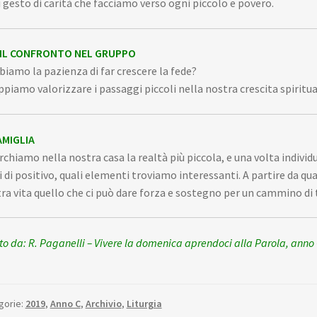
 gesto di carità che facciamo verso ogni piccolo e povero.
 IL CONFRONTO NEL GRUPPO
biamo la pazienza di far crescere la fede?
ppiamo valorizzare i passaggi piccoli nella nostra crescita spiritu
AMIGLIA
rchiamo nella nostra casa la realtà più piccola, e una volta indi
ei di positivo, quali elementi troviamo interessanti. A partire da 
ra vita quello che ci può dare forza e sostegno per un cammino di
tto da: R. Paganelli – Vivere la domenica aprendoci alla Parola, anno 
gorie:
2019
,
Anno C
,
Archivio
,
Liturgia