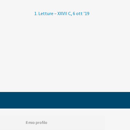
Articolo
1. Letture – XXVII C, 6 ott ’19
successivo:
Il mio profilo