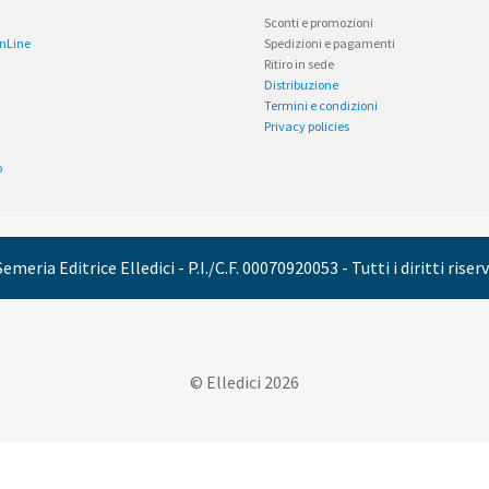
Sconti e promozioni
OnLine
Spedizioni e pagamenti
Ritiro in sede
Distribuzione
Termini e condizioni
Privacy policies
o
emeria Editrice Elledici - P.I./C.F. 00070920053 - Tutti i diritti riser
© Elledici 2026