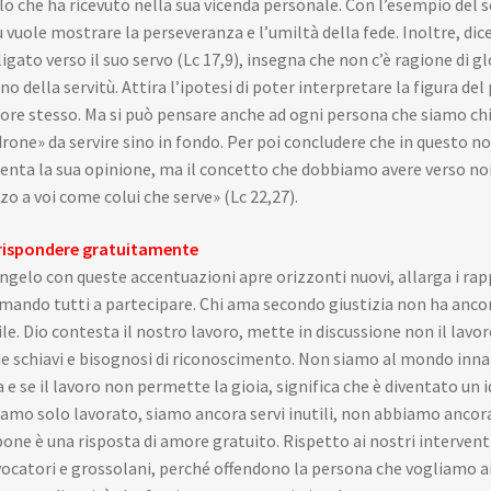
lo che ha ricevuto nella sua vicenda personale. Con l’esempio del s
 vuole mostrare la perseveranza e l’umiltà della fede. Inoltre, dic
igato verso il suo servo (Lc 17,9), insegna che non c’è ragione di glo
o della servitù. Attira l’ipotesi di poter interpretare la figura del
ore stesso. Ma si può pensare anche ad ogni persona che siamo chia
rone» da servire sino in fondo. Per poi concludere che in questo non
enta la sua opinione, ma il concetto che dobbiamo avere verso noi st
o a voi come colui che serve» (Lc 22,27).
rispondere gratuitamente
angelo con queste accentuazioni apre orizzonti nuovi, allarga i rappo
mando tutti a partecipare. Chi ama secondo giustizia non ha ancor
ile. Dio contesta il nostro lavoro, mette in discussione non il lavo
e schiavi e bisognosi di riconoscimento. Non siamo al mondo inna
a e se il lavoro non permette la gioia, significa che è diventato un 
amo solo lavorato, siamo ancora servi inutili, non abbiamo ancora
one è una risposta di amore gratuito. Rispetto ai nostri interven
ocatori e grossolani, perché offendono la persona che vogliamo ai