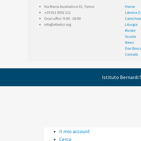
Via Maria Ausiliatrice 32, Torino
Home
+39 011 9552 111
Libreria 
Orari uffici: 9.00 - 18:00
Catechesi
info@elledici.org
Liturgia
Riviste
Scuola
News
Don Bosc
Contatti
Istituto Bernardi S
Il mio account
Cerca