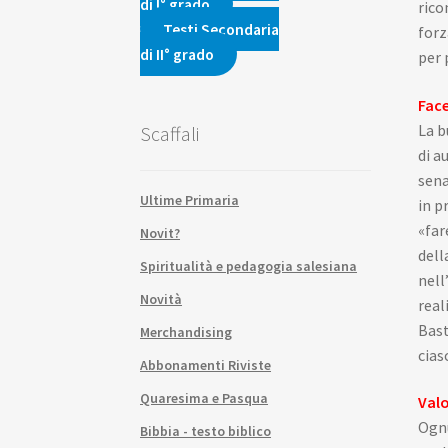
di I° grado
rico
Testi Secondaria
forz
di II° grado
per 
Face
La b
Scaffali
di a
sena
Ultime Primaria
in p
«far
Novit?
dell
Spiritualità e pedagogia salesiana
nell
Novità
real
Bast
Merchandising
cias
Abbonamenti Riviste
Quaresima e Pasqua
Valo
Ognu
Bibbia - testo biblico