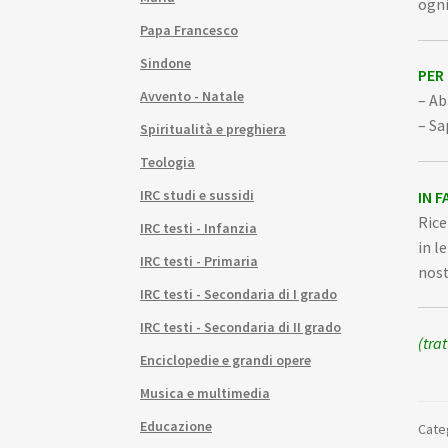
ogni
Papa Francesco
Sindone
PER
Avvento - Natale
– Ab
– Sa
Spiritualità e preghiera
Teologia
IRC studi e sussidi
IN F
Rice
IRC testi - Infanzia
in l
IRC testi - Primaria
nost
IRC testi - Secondaria di I grado
IRC testi - Secondaria di II grado
(tra
Enciclopedie e grandi opere
Musica e multimedia
Educazione
Cate