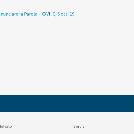
vigazione
colo
nnunciare la Parola – XXVII C, 6 ott ’19
edente:
ticoli
el sito
Servizi