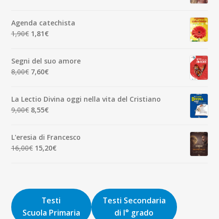
7,00€.
6,65€.
prezzo
prezzo
originale
attuale
Agenda catechista
era:
è:
Il
Il
1,90
€
1,81
€
7,00€.
6,65€.
prezzo
prezzo
originale
attuale
Segni del suo amore
era:
è:
Il
Il
8,00
€
7,60
€
1,90€.
1,81€.
prezzo
prezzo
originale
attuale
La Lectio Divina oggi nella vita del Cristiano
era:
è:
Il
Il
9,00
€
8,55
€
8,00€.
7,60€.
prezzo
prezzo
originale
attuale
L'eresia di Francesco
era:
è:
Il
Il
16,00
€
15,20
€
9,00€.
8,55€.
prezzo
prezzo
originale
attuale
era:
è:
16,00€.
15,20€.
Testi
Testi Secondaria
Scuola Primaria
di I° grado