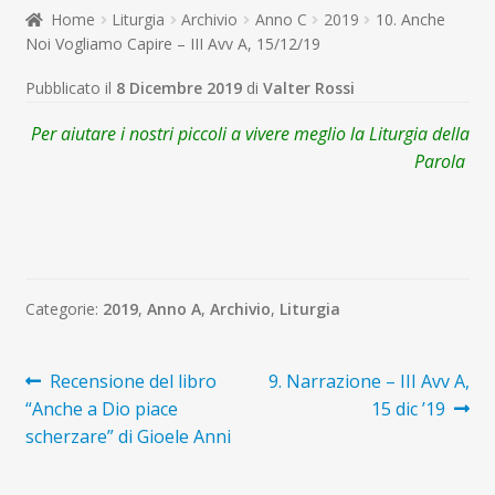
child
Home
Liturgia
Archivio
Anno C
2019
10. Anche
Espandi
Contatti
Noi Vogliamo Capire – III Avv A, 15/12/19
il
menu
Espandi
Don Bosco
Pubblicato il
8 Dicembre 2019
di
Valter Rossi
child
il
menu
Per aiutare i nostri piccoli a vivere meglio la Liturgia della
child
Parola
Categorie:
2019
,
Anno A
,
Archivio
,
Liturgia
Navigazione
Articolo
Articolo
Recensione del libro
9. Narrazione – III Avv A,
precedente:
successivo:
“Anche a Dio piace
15 dic ’19
articoli
scherzare” di Gioele Anni