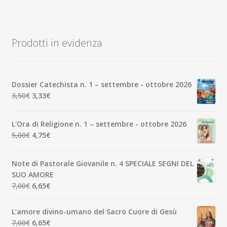
Prodotti in evidenza
Dossier Catechista n. 1 – settembre - ottobre 2026
Il
Il
3,50
€
3,33
€
prezzo
prezzo
originale
attuale
L'Ora di Religione n. 1 – settembre - ottobre 2026
era:
è:
Il
Il
5,00
€
4,75
€
3,50€.
3,33€.
prezzo
prezzo
originale
attuale
Note di Pastorale Giovanile n. 4 SPECIALE SEGNI DEL
era:
è:
SUO AMORE
5,00€.
4,75€.
Il
Il
7,00
€
6,65
€
prezzo
prezzo
originale
attuale
L’amore divino-umano del Sacro Cuore di Gesù
era:
è:
Il
Il
7,00
€
6,65
€