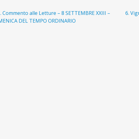
avigazione
rticolo
Artico
3. Commento alle Letture – 8 SETTEMBRE XXIII –
6. Vi
recedente:
succes
ENICA DEL TEMPO ORDINARIO
ticoli