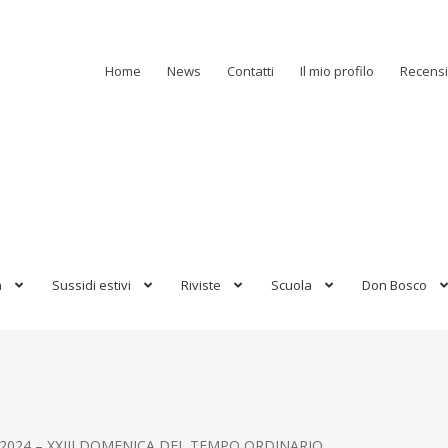
Home
News
Contatti
Il mio profilo
Recensi
a
Sussidi estivi
Riviste
Scuola
Don Bosco
E 2024 – XXIII DOMENICA DEL TEMPO ORDINARIO