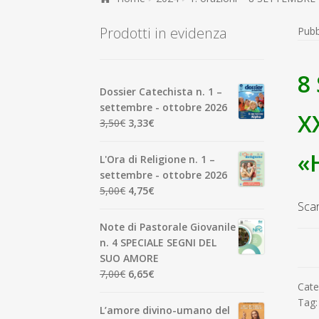
Prodotti in evidenza
Pubb
8
Dossier Catechista n. 1 –
settembre - ottobre 2026
X
Il
Il
3,50
€
3,33
€
prezzo
prezzo
originale
attuale
«
L'Ora di Religione n. 1 –
era:
è:
settembre - ottobre 2026
3,50€.
3,33€.
Il
Il
5,00
€
4,75
€
prezzo
prezzo
Scar
originale
attuale
Note di Pastorale Giovanile
era:
è:
n. 4 SPECIALE SEGNI DEL
5,00€.
4,75€.
SUO AMORE
Il
Il
7,00
€
6,65
€
Cate
prezzo
prezzo
Tag
originale
attuale
L’amore divino-umano del