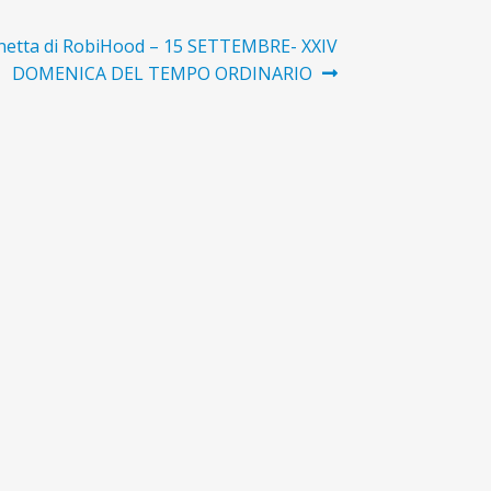
lo
gnetta di RobiHood – 15 SETTEMBRE- XXIV
sivo:
DOMENICA DEL TEMPO ORDINARIO