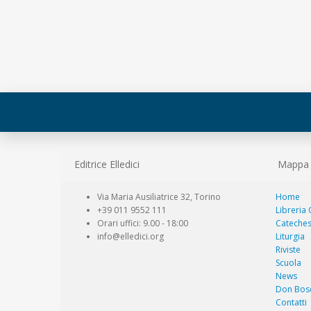
Editrice Elledici
Mappa d
Via Maria Ausiliatrice 32, Torino
Home
+39 011 9552 111
Libreria
Orari uffici: 9.00 - 18:00
Cateches
info@elledici.org
Liturgia
Riviste
Scuola
News
Don Bos
Contatti