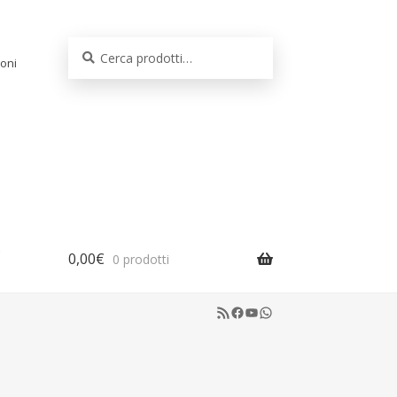
Cerca:
Cerca
oni
0,00
€
0 prodotti
RSS Feed
Facebook
YouTube
WhatsApp