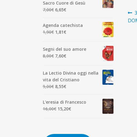
era:
è:
Sacro Cuore di Gesù
7,00€.
6,65€.
Il
Il
7,00
€
6,65
€
N
A
prezzo
prezzo
p
DOM
ar
originale
attuale
Agenda catechista
era:
è:
Il
Il
1,90
€
1,81
€
7,00€.
6,65€.
prezzo
prezzo
originale
attuale
Segni del suo amore
era:
è:
Il
Il
8,00
€
7,60
€
1,90€.
1,81€.
prezzo
prezzo
originale
attuale
La Lectio Divina oggi nella
era:
è:
vita del Cristiano
8,00€.
7,60€.
Il
Il
9,00
€
8,55
€
prezzo
prezzo
originale
attuale
L'eresia di Francesco
era:
è:
Il
Il
16,00
€
15,20
€
9,00€.
8,55€.
prezzo
prezzo
originale
attuale
era:
è:
16,00€.
15,20€.