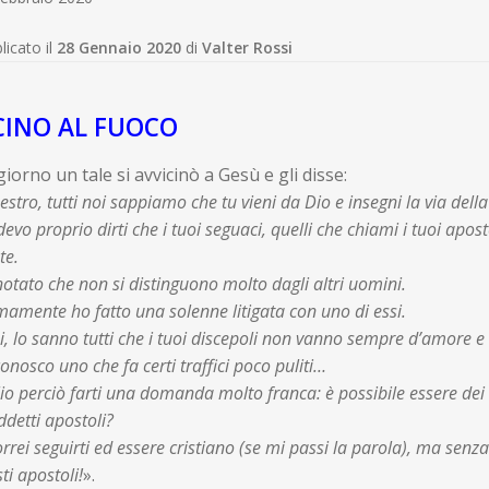
licato il
28 Gennaio 2020
di
Valter Rossi
CINO AL FUOCO
iorno un tale si avvicinò a Gesù e gli disse:
stro, tutti noi sappiamo che tu vieni da Dio e insegni la via della 
evo proprio dirti che i tuoi seguaci, quelli che chiami i tuoi apo
te.
otato che non si distinguono molto dagli altri uomini.
mamente ho fatto una solenne litigata con uno di essi.
i, lo sanno tutti che i tuoi discepoli non vanno sempre d’amore e
onosco uno che fa certi traffici poco puliti…
io perciò farti una domanda molto franca: è possibile essere dei t
ddetti apostoli?
orrei seguirti ed essere cristiano (se mi passi la parola), ma senz
ti apostoli!
».