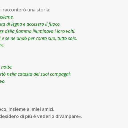
ti racconterò una storia:
insieme.
ta di legna e accesero il fuoco.
ore della fiamma illuminava i loro volti.
i e se ne andò per conto suo, tutto solo.
ri.
 notte.
ortò nella catasta dei suoi compagni.
vo.
co, insieme ai miei amici.
 desidero di più è vederlo divampare
».