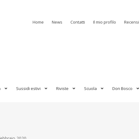
Home
News
Contatti
Il mio profilo
Recensi
a
Sussidi estivi
Riviste
Scuola
Don Bosco
febbraio 2020