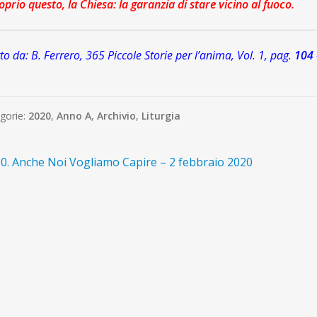
oprio questo, la Chiesa: la garanzia di stare vicino al fuoco.
tto da: B. Ferrero, 365 Piccole Storie per l’anima, Vol. 1, pag.
104
gorie:
2020
,
Anno A
,
Archivio
,
Liturgia
avigazione
rticolo
0. Anche Noi Vogliamo Capire – 2 febbraio 2020
recedente:
ticoli