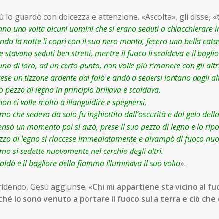
 lo guardò con dolcezza e attenzione. «Ascolta», gli disse, «
ano una volta alcuni uomini che si erano seduti a chiacchierare 
do la notte li coprì con il suo nero manto, fecero una bella catas
e stavano seduti ben stretti, mentre il fuoco li scaldava e il bagli
no di loro, ad un certo punto, non volle più rimanere con gli altr
rese un tizzone ardente dal falò e andò a sedersi lontano dagli alt
uo pezzo di legno in principio brillava e scaldava.
on ci volle molto a illanguidire e spegnersi.
mo che sedeva da solo fu inghiottito dall’oscurità e dal gelo della
ensò un momento poi si alzò, prese il suo pezzo di legno e lo rip
ezzo di legno si riaccese immediatamente e divampò di fuoco nuo
mo si sedette nuovamente nel cerchio degli altri.
caldò e il bagliore della fiamma illuminava il suo volto
».
ridendo, Gesù aggiunse: «
Chi mi appartiene sta vicino al fuo
ché io sono venuto a portare il fuoco sulla terra e ciò che