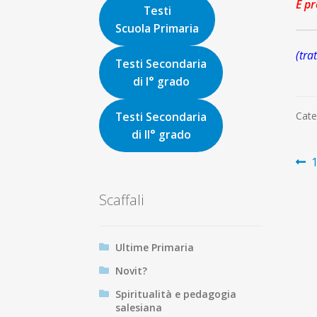
È pr
Testi
Scuola Primaria
(tra
Testi Secondaria
di I° grado
Testi Secondaria
Cate
di II° grado
N
A
1
p
ar
Scaffali
Ultime Primaria
Novit?
Spiritualità e pedagogia
salesiana