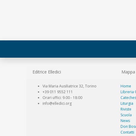
Editrice Elledici
Mappa d
Via Maria Ausiliatrice 32, Torino
Home
+39 011 9552 111
Libreria
Orari uffici: 9.00 - 18:00
Cateches
info@elledici.org
Liturgia
Riviste
Scuola
News
Don Bos
Contatti