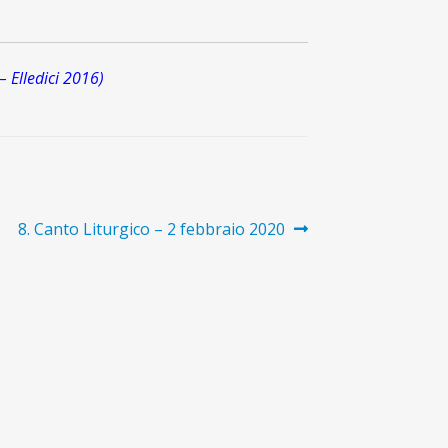
– Elledici 2016
)
Articolo
8. Canto Liturgico – 2 febbraio 2020
successivo: