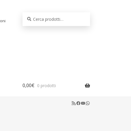
Cerca:
Cerca
oni
0,00
€
0 prodotti
RSS Feed
Facebook
YouTube
WhatsApp