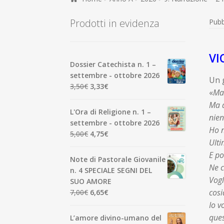
Prodotti in evidenza
Pubb
VI
Dossier Catechista n. 1 –
settembre - ottobre 2026
Un g
Il
Il
3,50
€
3,33
€
«
Mae
prezzo
prezzo
Ma d
originale
attuale
L'Ora di Religione n. 1 –
nien
era:
è:
settembre - ottobre 2026
Ho n
3,50€.
3,33€.
Il
Il
5,00
€
4,75
€
Ulti
prezzo
prezzo
E po
originale
attuale
Note di Pastorale Giovanile
era:
è:
Ne c
n. 4 SPECIALE SEGNI DEL
5,00€.
4,75€.
Vogl
SUO AMORE
cosi
Il
Il
7,00
€
6,65
€
prezzo
prezzo
Io v
originale
attuale
ques
L’amore divino-umano del