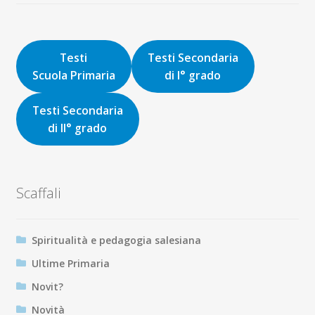
prezzo
prezzo
originale
attuale
era:
è:
16,00€.
15,20€.
Testi
Testi Secondaria
Scuola Primaria
di I° grado
Testi Secondaria
di II° grado
Scaffali
Spiritualità e pedagogia salesiana
Ultime Primaria
Novit?
Novità