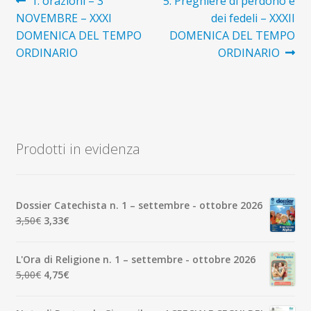
Navigazione
Articolo
Articolo
1. orazioni – 3
5. Preghiere di perdono e
precedente:
successivo:
NOVEMBRE – XXXI
dei fedeli – XXXII
articoli
DOMENICA DEL TEMPO
DOMENICA DEL TEMPO
ORDINARIO
ORDINARIO
Prodotti in evidenza
Dossier Catechista n. 1 – settembre - ottobre 2026
Il
Il
3,50
€
3,33
€
prezzo
prezzo
originale
attuale
L'Ora di Religione n. 1 – settembre - ottobre 2026
era:
è:
Il
Il
5,00
€
4,75
€
3,50€.
3,33€.
prezzo
prezzo
originale
attuale