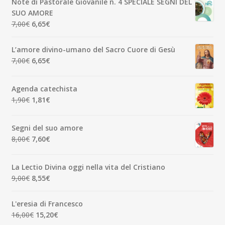
Note di Pastorale Giovanile n. 4 SPECIALE SEGNI DEL
era:
è:
SUO AMORE
5,00€.
4,75€.
Il
Il
7,00
€
6,65
€
prezzo
prezzo
originale
attuale
L’amore divino-umano del Sacro Cuore di Gesù
era:
è:
Il
Il
7,00
€
6,65
€
7,00€.
6,65€.
prezzo
prezzo
originale
attuale
Agenda catechista
era:
è:
Il
Il
1,90
€
1,81
€
7,00€.
6,65€.
prezzo
prezzo
originale
attuale
Segni del suo amore
era:
è:
Il
Il
8,00
€
7,60
€
1,90€.
1,81€.
prezzo
prezzo
originale
attuale
La Lectio Divina oggi nella vita del Cristiano
era:
è:
Il
Il
9,00
€
8,55
€
8,00€.
7,60€.
prezzo
prezzo
originale
attuale
L'eresia di Francesco
era:
è:
Il
Il
16,00
€
15,20
€
9,00€.
8,55€.