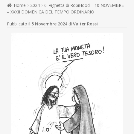
child
Home
2024
6. Vignetta di RobiHood – 10 NOVEMBRE
Espandi
Contatti
– XXXII DOMENICA DEL TEMPO ORDINARIO
il
menu
Espandi
Don Bosco
Pubblicato il
5 Novembre 2024
di
Valter Rossi
child
il
menu
child