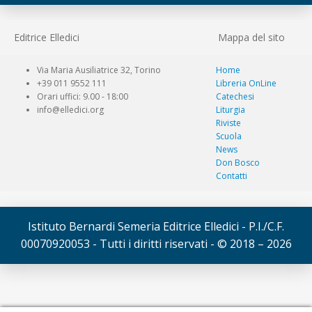
Editrice Elledici
Mappa del sito
Via Maria Ausiliatrice 32, Torino
Home
+39 011 9552 111
Libreria OnLine
Orari uffici: 9.00 - 18:00
Catechesi
info@elledici.org
Liturgia
Riviste
Scuola
News
Don Bosco
Contatti
Istituto Bernardi Semeria Editrice Elledici - P.I./C.F.
00070920053 - Tutti i diritti riservati - © 2018 – 2026