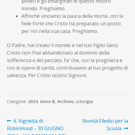
poveri e gli emarginati di questo nostro
mondo. Preghiamo.
Affinché vinciamo la paura della morte, con la
fede forte che Cristo ha preparato un posto
per noi nella sua casa. Preghiamo.
O Padre, hai creato il mondo e nel tuo Figlio Gesù
Cristo non l’hai abbandonato al dominio della
sofferenza e del peccato. Fa’ che, con la preghiera e
con le opere di carità, contribuiamo al tuo progetto di
salvezza. Per Cristo nostro Signore.
Categorie:
2024
,
Anno B
,
Archivio
,
Liturgia
Navigazione
Articolo
Articolo
6. Vignetta di
Novità Elledici per la
precedente:
successivo:
RobinHood – 30 GIUGNO
Scuola
articoli