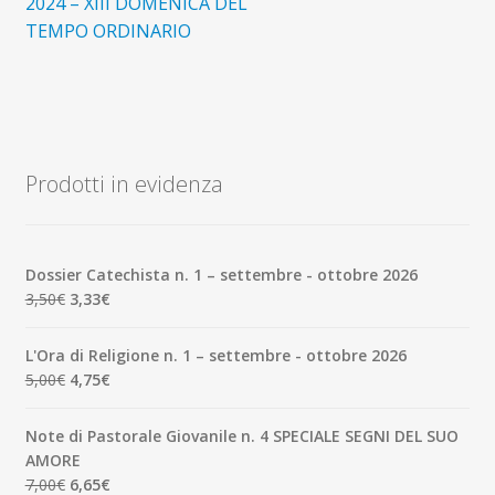
2024 – XIII DOMENICA DEL
TEMPO ORDINARIO
Prodotti in evidenza
Dossier Catechista n. 1 – settembre - ottobre 2026
Il
Il
3,50
€
3,33
€
prezzo
prezzo
originale
attuale
L'Ora di Religione n. 1 – settembre - ottobre 2026
era:
è:
Il
Il
5,00
€
4,75
€
3,50€.
3,33€.
prezzo
prezzo
originale
attuale
Note di Pastorale Giovanile n. 4 SPECIALE SEGNI DEL SUO
era:
è:
AMORE
5,00€.
4,75€.
Il
Il
7,00
€
6,65
€