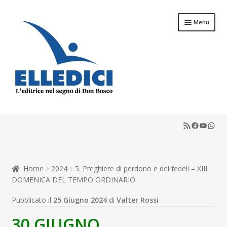
Vai
Vai
Menu
alla
al
navigazione
contenuto
Espandi
Libreria Online
il
RSS Feed
Faceboo
YouTu
What
menu
Espandi
Catechesi
child
il
menu
Espandi
Liturgia
child
il
Home
2024
5. Preghiere di perdono e dei fedeli – XIII
menu
Espandi
Sussidi
DOMENICA DEL TEMPO ORDINARIO
child
il
menu
Espandi
Pubblicato il
25 Giugno 2024
di
Valter Rossi
Riviste
child
il
30 GIUGNO
menu
Scuola