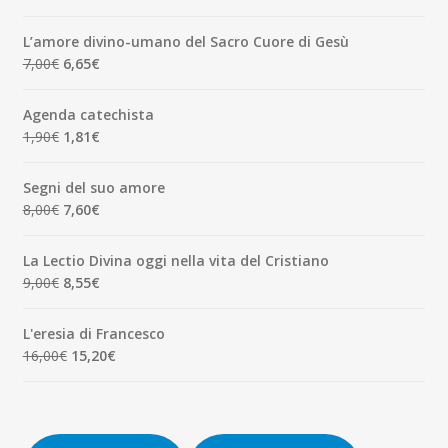
prezzo
prezzo
originale
attuale
L’amore divino-umano del Sacro Cuore di Gesù
era:
è:
Il
Il
7,00
€
6,65
€
7,00€.
6,65€.
prezzo
prezzo
originale
attuale
Agenda catechista
era:
è:
Il
Il
1,90
€
1,81
€
7,00€.
6,65€.
prezzo
prezzo
originale
attuale
Segni del suo amore
era:
è:
Il
Il
8,00
€
7,60
€
1,90€.
1,81€.
prezzo
prezzo
originale
attuale
La Lectio Divina oggi nella vita del Cristiano
era:
è:
Il
Il
9,00
€
8,55
€
8,00€.
7,60€.
prezzo
prezzo
originale
attuale
L'eresia di Francesco
era:
è:
Il
Il
16,00
€
15,20
€
9,00€.
8,55€.
prezzo
prezzo
originale
attuale
era:
è:
16,00€.
15,20€.