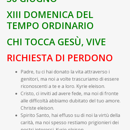
child
Espandi
Contatti
XIII DOMENICA DEL
il
menu
Espandi
TEMPO ORDINARIO
Don Bosco
child
il
menu
CHI TOCCA GESÙ, VIVE
child
RICHIESTA DI PERDONO
Padre, tu ci hai donato la vita attraverso i
genitori, ma noi a volte trascuriamo di essere
riconoscenti a te e a loro. Kyrie eleison.
Cristo, ci inviti ad avere fede, ma noi di fronte
alle difficoltà abbiamo dubitato del tuo amore.
Christe eleison.
Spirito Santo, hai effuso su di noi la virtù della
carità, ma noi spesso restiamo prigionieri dei
nostri interessi. Kyrie eleison.