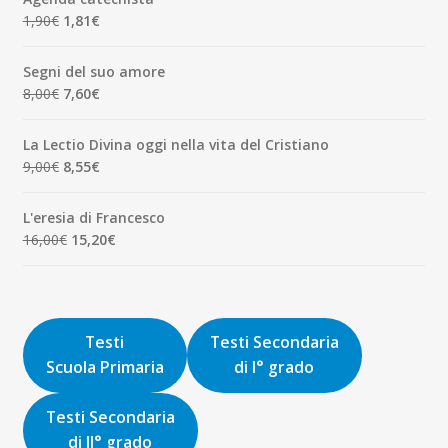
era:
è:
Il
Il
1,90
€
1,81
€
7,00€.
6,65€.
prezzo
prezzo
originale
attuale
Segni del suo amore
era:
è:
Il
Il
8,00
€
7,60
€
1,90€.
1,81€.
prezzo
prezzo
originale
attuale
La Lectio Divina oggi nella vita del Cristiano
era:
è:
Il
Il
9,00
€
8,55
€
8,00€.
7,60€.
prezzo
prezzo
originale
attuale
L'eresia di Francesco
era:
è:
Il
Il
16,00
€
15,20
€
9,00€.
8,55€.
prezzo
prezzo
originale
attuale
era:
è:
16,00€.
15,20€.
Testi
Testi Secondaria
Scuola Primaria
di I° grado
Testi Secondaria
di II° grado