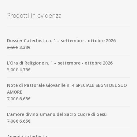
Prodotti in evidenza
Dossier Catechista n. 1 – settembre - ottobre 2026
Il
Il
3,50
€
3,33
€
prezzo
prezzo
originale
attuale
L'Ora di Religione n. 1 – settembre - ottobre 2026
era:
è:
Il
Il
5,00
€
4,75
€
3,50€.
3,33€.
prezzo
prezzo
originale
attuale
Note di Pastorale Giovanile n. 4 SPECIALE SEGNI DEL SUO
era:
è:
AMORE
5,00€.
4,75€.
Il
Il
7,00
€
6,65
€
prezzo
prezzo
originale
attuale
L’amore divino-umano del Sacro Cuore di Gesù
era:
è:
Il
Il
7,00
€
6,65
€
7,00€.
6,65€.
prezzo
prezzo
originale
attuale
Agenda catechista