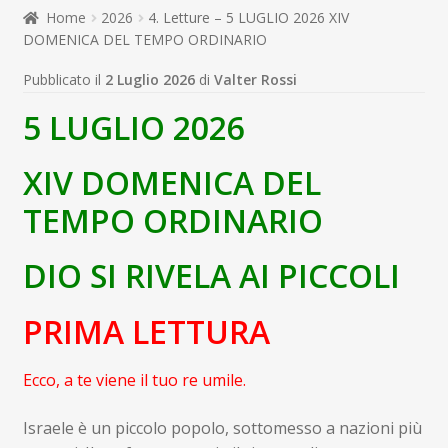
child
Home
2026
4. Letture – 5 LUGLIO 2026 XIV
Espandi
Contatti
DOMENICA DEL TEMPO ORDINARIO
il
menu
Espandi
Don Bosco
Pubblicato il
2 Luglio 2026
di
Valter Rossi
child
il
5 LUGLIO 2026
menu
child
XIV DOMENICA DEL
TEMPO ORDINARIO
DIO SI RIVELA AI PICCOLI
PRIMA LETTURA
Ecco, a te viene il tuo re umile.
Israele è un piccolo popolo, sottomesso a nazioni più