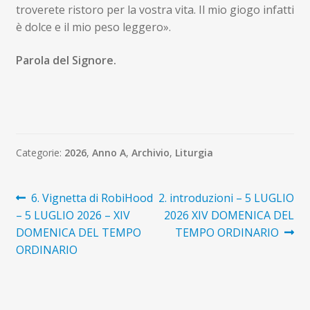
troverete ristoro per la vostra vita. Il mio giogo infatti
è dolce e il mio peso leggero».
Parola del Signore.
Categorie:
2026
,
Anno A
,
Archivio
,
Liturgia
Navigazione
Articolo
Articolo
6. Vignetta di RobiHood
2. introduzioni – 5 LUGLIO
precedente:
successivo:
– 5 LUGLIO 2026 – XIV
2026 XIV DOMENICA DEL
articoli
DOMENICA DEL TEMPO
TEMPO ORDINARIO
ORDINARIO