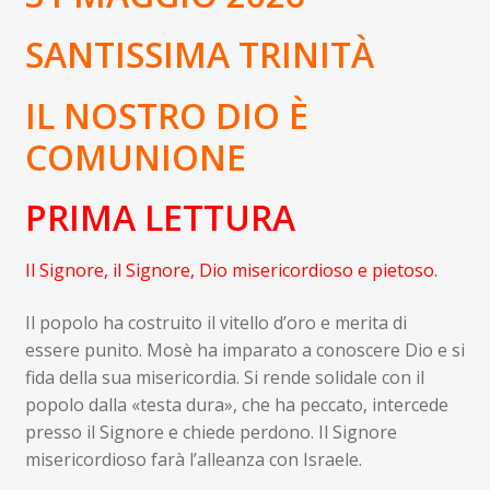
child
Espandi
Contatti
SANTISSIMA TRINITÀ
il
menu
Espandi
Don Bosco
IL NOSTRO DIO È
child
il
menu
COMUNIONE
child
PRIMA LETTURA
Il Signore, il Signore, Dio misericordioso e pietoso.
Il popolo ha costruito il vitello d’oro e merita di
essere punito. Mosè ha imparato a conoscere Dio e si
fida della sua misericordia. Si rende solidale con il
popolo dalla «testa dura», che ha peccato, intercede
presso il Signore e chiede perdono. Il Signore
misericordioso farà l’alleanza con Israele.