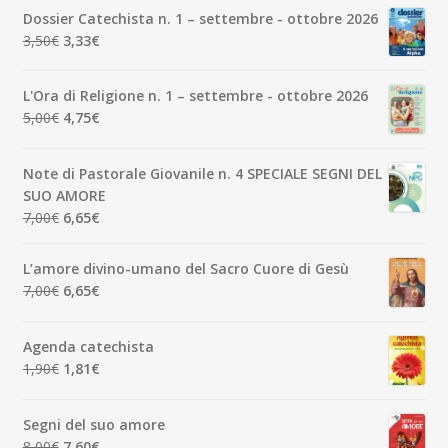
Dossier Catechista n. 1 – settembre - ottobre 2026
Il
Il
3,50
€
3,33
€
prezzo
prezzo
originale
attuale
L'Ora di Religione n. 1 – settembre - ottobre 2026
era:
è:
Il
Il
5,00
€
4,75
€
3,50€.
3,33€.
prezzo
prezzo
originale
attuale
Note di Pastorale Giovanile n. 4 SPECIALE SEGNI DEL
era:
è:
SUO AMORE
5,00€.
4,75€.
Il
Il
7,00
€
6,65
€
prezzo
prezzo
originale
attuale
L’amore divino-umano del Sacro Cuore di Gesù
era:
è:
Il
Il
7,00
€
6,65
€
7,00€.
6,65€.
prezzo
prezzo
originale
attuale
Agenda catechista
era:
è:
Il
Il
1,90
€
1,81
€
7,00€.
6,65€.
prezzo
prezzo
originale
attuale
Segni del suo amore
era:
è:
Il
Il
8,00
€
7,60
€