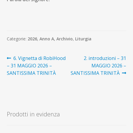
Categorie:
2026
,
Anno A
,
Archivio
,
Liturgia
Navigazione
Articolo
Articolo
6. Vignetta di RobiHood
2. introduzioni – 31
precedente:
successivo:
– 31 MAGGIO 2026 –
MAGGIO 2026 –
articoli
SANTISSIMA TRINITÀ
SANTISSIMA TRINITÀ
Prodotti in evidenza