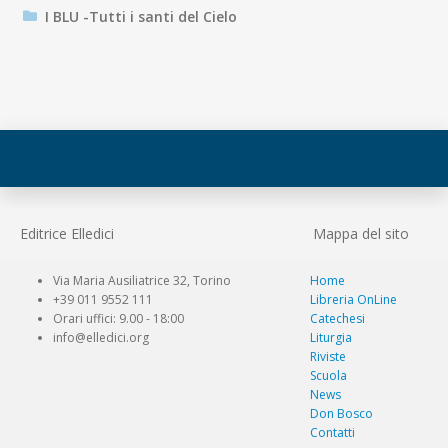
I BLU -Tutti i santi del Cielo
Editrice Elledici
Mappa del sito
Via Maria Ausiliatrice 32, Torino
Home
+39 011 9552 111
Libreria OnLine
Orari uffici: 9.00 - 18:00
Catechesi
info@elledici.org
Liturgia
Riviste
Scuola
News
Don Bosco
Contatti