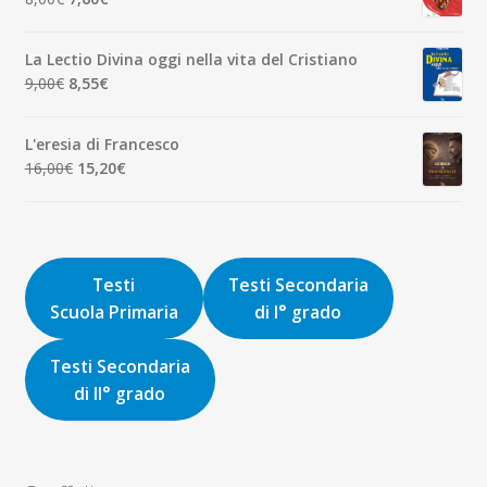
1,90€.
1,81€.
prezzo
prezzo
originale
attuale
La Lectio Divina oggi nella vita del Cristiano
era:
è:
Il
Il
9,00
€
8,55
€
8,00€.
7,60€.
prezzo
prezzo
originale
attuale
L'eresia di Francesco
era:
è:
Il
Il
16,00
€
15,20
€
9,00€.
8,55€.
prezzo
prezzo
originale
attuale
era:
è:
16,00€.
15,20€.
Testi
Testi Secondaria
Scuola Primaria
di I° grado
Testi Secondaria
di II° grado