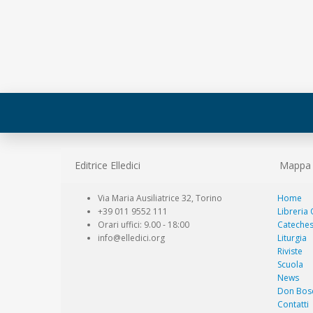
Editrice Elledici
Mappa d
Via Maria Ausiliatrice 32, Torino
Home
+39 011 9552 111
Libreria
Orari uffici: 9.00 - 18:00
Cateches
info@elledici.org
Liturgia
Riviste
Scuola
News
Don Bos
Contatti