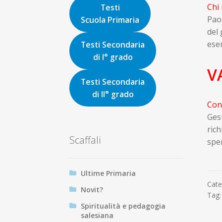
Chi
Testi
Pao
Scuola Primaria
del
esem
Testi Secondaria
di I° grado
V
Testi Secondaria
di II° grado
Con 
Gesù
rich
Scaffali
sper
Ultime Primaria
Cate
Novit?
Tag
Spiritualità e pedagogia
salesiana