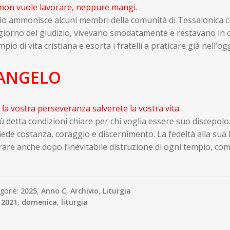
 non vuole lavorare, neppure mangi.
lo ammonisce alcuni membri della comunità di Tessalonica c
 giorno del giudizio, vivevano smodatamente e restavano in 
pio di vita cristiana e esorta i fratelli a praticare già nell’og
ANGELO
la vostra perseveranza salverete la vostra vita.
 detta condizioni chiare per chi voglia essere suo discepolo.
iede costanza, coraggio e discernimento. La fedeltà alla sua 
are anche dopo l’inevitabile distruzione di ogni tempio, co
gorie:
2025
,
Anno C
,
Archivio
,
Liturgia
:
2021
,
domenica
,
liturgia