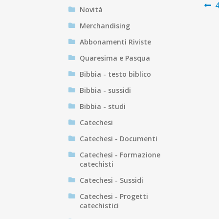
N
A
Novità
p
ar
Merchandising
Abbonamenti Riviste
Quaresima e Pasqua
Bibbia - testo biblico
Bibbia - sussidi
Bibbia - studi
Catechesi
Catechesi - Documenti
Catechesi - Formazione
catechisti
Catechesi - Sussidi
Catechesi - Progetti
catechistici