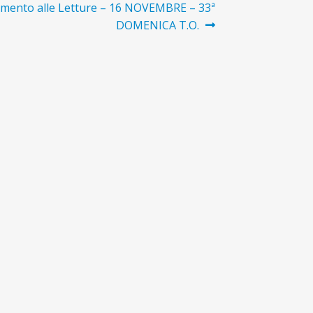
o
mento alle Letture – 16 NOVEMBRE – 33ª
sivo:
DOMENICA T.O.