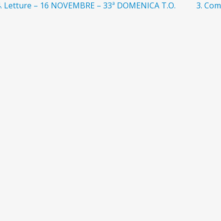
avigazione
rticolo
Articol
4. Letture – 16 NOVEMBRE – 33ª DOMENICA T.O.
3. Com
recedente:
succes
ticoli