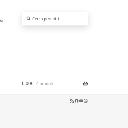
Cerca:
Cerca
oni
0,00
€
0 prodotti
RSS Feed
Facebook
YouTube
WhatsApp