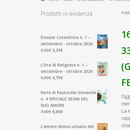
Prodotti in evidenza
Pubb
1
Dossier Catechista n. 1 –
settembre - ottobre 2026
3
Il
Il
3,50
€
3,33
€
prezzo
prezzo
originale
attuale
(
L'Ora di Religione n. 1 –
era:
è:
settembre - ottobre 2026
3,50€.
3,33€.
Il
Il
5,00
€
4,75
€
F
prezzo
prezzo
originale
attuale
Note di Pastorale Giovanile
Oggi
era:
è:
n. 4 SPECIALE SEGNI DEL
5,00€.
4,75€.
men
SUO AMORE
La m
Il
Il
7,00
€
6,65
€
prezzo
prezzo
rapp
originale
attuale
chia
L’amore divino-umano del