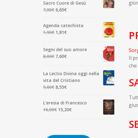
era:
è:
gior
Sacro Cuore di Gesù
7,00€.
6,65€.
Il
Il
7,00
€
6,65
€
prezzo
prezzo
originale
attuale
Agenda catechista
era:
è:
P
Il
Il
1,90
€
1,81
€
7,00€.
6,65€.
prezzo
prezzo
originale
attuale
Segni del suo amore
Sorg
era:
è:
Il
Il
8,00
€
7,60
€
Il p
1,90€.
1,81€.
prezzo
prezzo
che 
originale
attuale
La Lectio Divina oggi nella
era:
è:
S
vita del Cristiano
8,00€.
7,60€.
Il
Il
9,00
€
8,55
€
prezzo
prezzo
Tutt
originale
attuale
L'eresia di Francesco
gius
era:
è:
Il
Il
16,00
€
15,20
€
9,00€.
8,55€.
prezzo
prezzo
S
originale
attuale
era:
è:
16,00€.
15,20€.