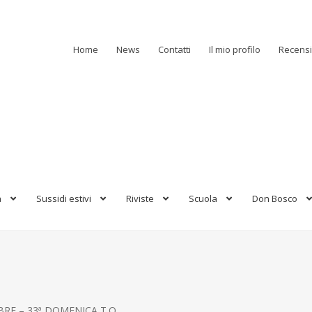
Home
News
Contatti
Il mio profilo
Recensi
a
Sussidi estivi
Riviste
Scuola
Don Bosco
MBRE – 33ª DOMENICA T.O.