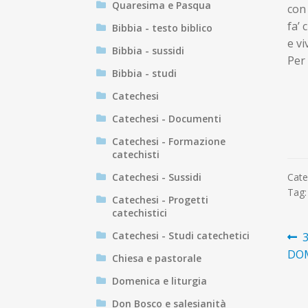
Quaresima e Pasqua
con 
fa’ 
Bibbia - testo biblico
e v
Bibbia - sussidi
Per 
Bibbia - studi
Catechesi
Catechesi - Documenti
Catechesi - Formazione
catechisti
Catechesi - Sussidi
Cate
Tag
Catechesi - Progetti
catechistici
N
Catechesi - Studi catechetici
A
p
DOM
Chiesa e pastorale
ar
Domenica e liturgia
Don Bosco e salesianità