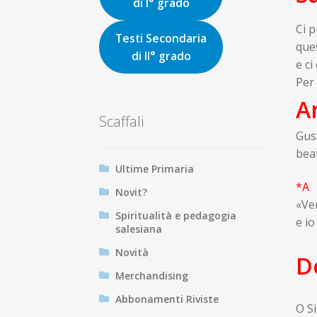
di I° grado
Ci p
Testi Secondaria
que
di II° grado
e ci
Per 
A
Scaffali
Gus
beat
Ultime Primaria
*A
Novit?
«Ven
Spiritualità e pedagogia
e io
salesiana
Novità
D
Merchandising
Abbonamenti Riviste
O Si