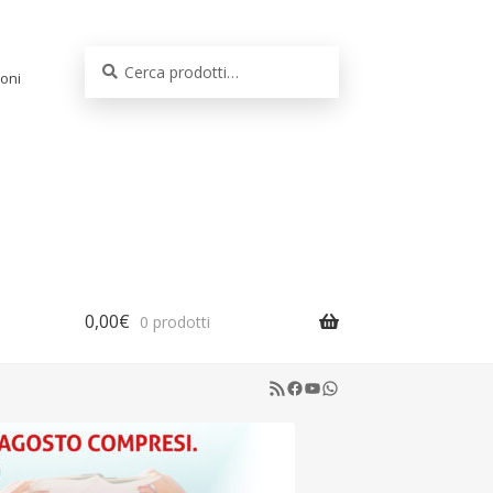
Cerca:
Cerca
oni
0,00
€
0 prodotti
RSS Feed
Facebook
YouTube
WhatsApp