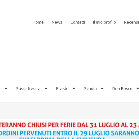
Home
News
Contatti
Il mio profilo
Recensi
a
Sussidi estivi
Riviste
Scuola
Don Bosco