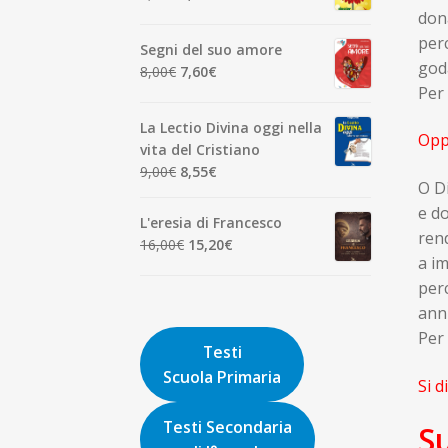
7,00€.
6,65€.
prezzo
prezzo
dona
originale
attuale
perc
Segni del suo amore
era:
è:
goda
Il
Il
8,00
€
7,60
€
1,90€.
1,81€.
Per 
prezzo
prezzo
originale
attuale
La Lectio Divina oggi nella
era:
è:
Opp
vita del Cristiano
8,00€.
7,60€.
Il
Il
9,00
€
8,55
€
O Di
prezzo
prezzo
e do
originale
attuale
L'eresia di Francesco
era:
è:
rend
Il
Il
16,00
€
15,20
€
9,00€.
8,55€.
a im
prezzo
prezzo
perc
originale
attuale
era:
è:
ann
16,00€.
15,20€.
Per 
Testi
Scuola Primaria
Si d
Testi Secondaria
Su