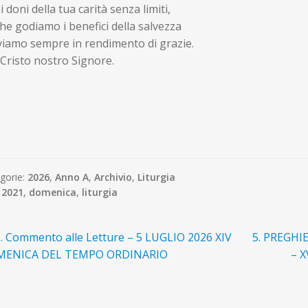
i doni della tua carità senza limiti,
che godiamo i benefici della salvezza
iviamo sempre in rendimento di grazie.
Cristo nostro Signore.
gorie:
2026
,
Anno A
,
Archivio
,
Liturgia
:
2021
,
domenica
,
liturgia
avigazione
rticolo
Articolo
3. Commento alle Letture – 5 LUGLIO 2026 XIV
5. PREGHI
recedente:
successivo:
ENICA DEL TEMPO ORDINARIO
– 
ticoli