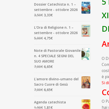
5
Dossier Catechista n. 1 –
settembre - ottobre 2026
X
Il
Il
3,50
€
3,33
€
prezzo
prezzo
originale
attuale
D
L'Ora di Religione n. 1 –
era:
è:
settembre - ottobre 2026
3,50€.
3,33€.
Il
Il
5,00
€
4,75
€
A
prezzo
prezzo
originale
attuale
Note di Pastorale Giovanile
era:
è:
n. 4 SPECIALE SEGNI DEL
O Di
5,00€.
4,75€.
SUO AMORE
Com
Il
Il
7,00
€
6,65
€
così
prezzo
prezzo
è pi
originale
attuale
L’amore divino-umano del
Si d
era:
è:
Sacro Cuore di Gesù
7,00€.
6,65€.
Co
Il
Il
7,00
€
6,65
€
prezzo
prezzo
originale
attuale
O Pa
Agenda catechista
era:
è:
hai 
Il
Il
1,90
€
1,81
€