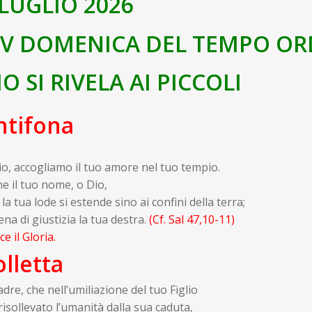
 LUGLIO 2026
IV DOMENICA DEL TEMPO OR
IO SI RIVELA AI PICCOLI
ntifona
o, accogliamo il tuo amore nel tuo tempio.
e il tuo nome, o Dio,
 la tua lode si estende sino ai confini della terra;
ena di giustizia la tua destra.
(Cf. Sal 47,10-11)
ice il Gloria
.
lletta
dre, che nell’umiliazione del tuo Figlio
risollevato l’umanità dalla sua caduta,