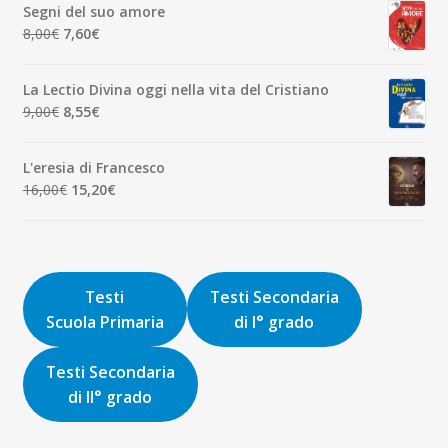
Segni del suo amore
era:
è:
Il
Il
8,00
€
7,60
€
1,90€.
1,81€.
prezzo
prezzo
originale
attuale
La Lectio Divina oggi nella vita del Cristiano
era:
è:
Il
Il
9,00
€
8,55
€
8,00€.
7,60€.
prezzo
prezzo
originale
attuale
L'eresia di Francesco
era:
è:
Il
Il
16,00
€
15,20
€
9,00€.
8,55€.
prezzo
prezzo
originale
attuale
era:
è:
16,00€.
15,20€.
Testi
Testi Secondaria
Scuola Primaria
di I° grado
Testi Secondaria
di II° grado