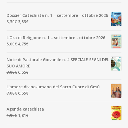
Dossier Catechista n. 1 – settembre - ottobre 2026
Il
Il
3,50
€
3,33
€
prezzo
prezzo
originale
attuale
L'Ora di Religione n. 1 – settembre - ottobre 2026
era:
è:
Il
Il
5,00
€
4,75
€
3,50€.
3,33€.
prezzo
prezzo
originale
attuale
Note di Pastorale Giovanile n. 4 SPECIALE SEGNI DEL
era:
è:
SUO AMORE
5,00€.
4,75€.
Il
Il
7,00
€
6,65
€
prezzo
prezzo
originale
attuale
L’amore divino-umano del Sacro Cuore di Gesù
era:
è:
Il
Il
7,00
€
6,65
€
7,00€.
6,65€.
prezzo
prezzo
originale
attuale
Agenda catechista
era:
è:
Il
Il
1,90
€
1,81
€
7,00€.
6,65€.
prezzo
prezzo
originale
attuale