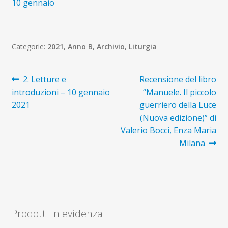
10 gennaio
Categorie:
2021
,
Anno B
,
Archivio
,
Liturgia
Navigazione
Articolo
Articolo
2. Letture e
Recensione del libro
precedente:
successivo:
introduzioni – 10 gennaio
“Manuele. Il piccolo
articoli
2021
guerriero della Luce
(Nuova edizione)” di
Valerio Bocci, Enza Maria
Milana
Prodotti in evidenza