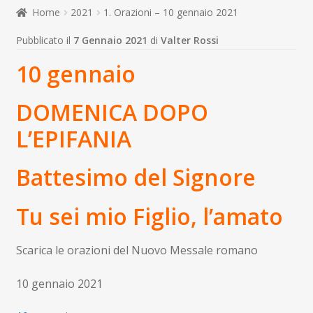
child
Home
2021
1. Orazioni – 10 gennaio 2021
Espandi
Contatti
il
Pubblicato il
7 Gennaio 2021
di
Valter Rossi
menu
Espandi
Don Bosco
10 gennaio
child
il
menu
child
DOMENICA DOPO
L’EPIFANIA
Battesimo del Signore
Tu sei mio Figlio, l’amato
Scarica le orazioni del Nuovo Messale romano
10 gennaio 2021