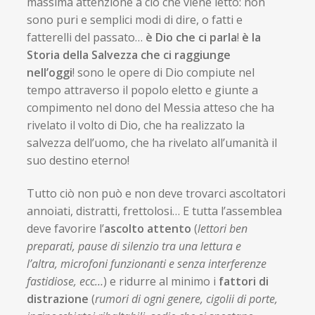
massima attenzione a ciò che viene letto: non
sono puri e semplici modi di dire, o fatti e
fatterelli del passato…
è Dio che ci parla
!
è la
Storia della Salvezza che ci raggiunge
nell’oggi
! sono le opere di Dio compiute nel
tempo attraverso il popolo eletto e giunte a
compimento nel dono del Messia atteso che ha
rivelato il volto di Dio, che ha realizzato la
salvezza dell’uomo, che ha rivelato all’umanità il
suo destino eterno!
Tutto ciò non può e non deve trovarci ascoltatori
annoiati, distratti, frettolosi… E tutta l’assemblea
deve favorire l’
ascolto attento
(
lettori ben
preparati, pause di silenzio tra una lettura e
l’altra, microfoni funzionanti e senza interferenze
fastidiose, ecc…
) e ridurre al minimo i
fattori di
distrazione
(
rumori di ogni genere, cigolii di porte,