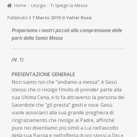
child
Home
Liturgia
Ti Spiego la Messa
Espandi
Contatti
il
Pubblicato il
7 Marzo 2019
di
Valter Rossi
menu
Espandi
Don Bosco
child
il
Prepariamo i nostri piccoli
alla comprensione delle
menu
parti della Santa Messa
child
(N. 1)
PRESENTAZIONE GENERALE
Non siamo noi che “andiamo a messa": è Gesù
stesso che ci rivolge l’invito di prender parte alla
sua Ultima Cena, e lo fa attraverso la persona del
Sacerdote che “gli presta" gesti e voce. Gesù
vuole associarci alla sua grande preghiera di
ringraziamento che rivolge al Padre, affinché
pure noi diventiamo più simili a Lui nell’ascolto
della sua Parola e nell’offerta di noi stessi a Dio e