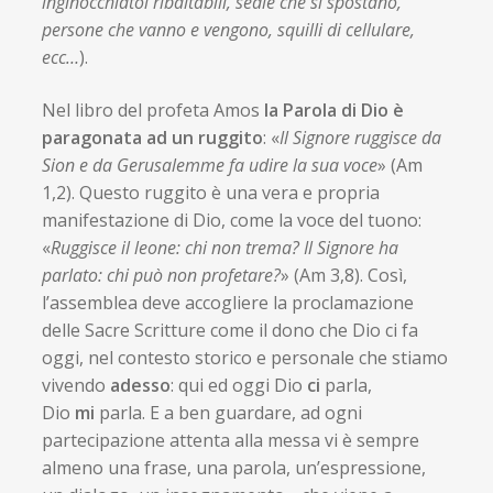
inginocchiatoi ribaltabili, sedie che si spostano,
persone che vanno e vengono, squilli di cellulare,
ecc…
).
Nel libro del profeta Amos
la Parola di Dio è
paragonata ad un ruggito
: «
Il Signore ruggisce da
Sion e da Gerusalemme fa udire la sua voce
» (Am
1,2). Questo ruggito è una vera e propria
manifestazione di Dio, come la voce del tuono:
«
Ruggisce il leone: chi non trema? Il Signore ha
parlato: chi può non profetare?
» (Am 3,8). Così,
l’assemblea deve accogliere la proclamazione
delle Sacre Scritture come il dono che Dio ci fa
oggi, nel contesto storico e personale che stiamo
vivendo
adesso
: qui ed oggi Dio
ci
parla,
Dio
mi
parla. E a ben guardare, ad ogni
partecipazione attenta alla messa vi è sempre
almeno una frase, una parola, un’espressione,