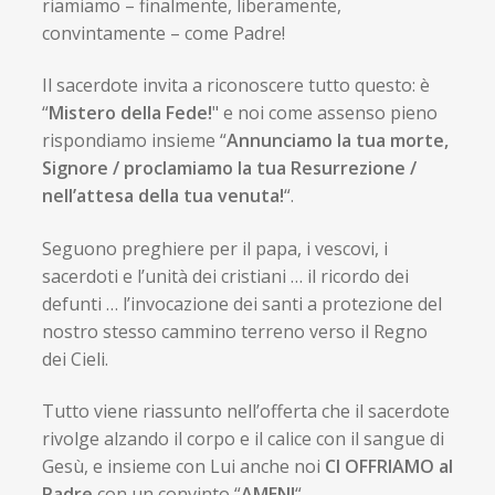
riamiamo – finalmente, liberamente,
convintamente – come Padre!
Il sacerdote invita a riconoscere tutto questo: è
“
Mistero della Fede!
" e noi come assenso pieno
rispondiamo insieme “
Annunciamo la tua morte,
Signore / proclamiamo la tua Resurrezione /
nell’attesa della tua venuta!
“.
Seguono preghiere per il papa, i vescovi, i
sacerdoti e l’unità dei cristiani … il ricordo dei
defunti … l’invocazione dei santi a protezione del
nostro stesso cammino terreno verso il Regno
dei Cieli.
Tutto viene riassunto nell’offerta che il sacerdote
rivolge alzando il corpo e il calice con il sangue di
Gesù, e insieme con Lui anche noi
CI OFFRIAMO al
Padre
con un convinto “
AMEN!
“.