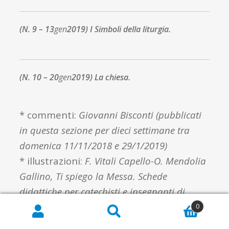
(N. 9 – 13
gen
2019) I Simboli della liturgia.
(N. 10 – 20
gen
2019) La chiesa.
* commenti:
Giovanni Bisconti (pubblicati
in questa sezione per dieci settimane tra
domenica 11/11/2018 e 29/1/2019)
* illustrazioni:
F. Vitali Capello-O. Mendolia
Gallino, Ti spiego la Messa. Schede
didattiche per catechisti e insegnanti di
religione, Elledici 2006
0
Cerca:
Cerca