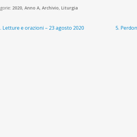
gorie:
2020
,
Anno A
,
Archivio
,
Liturgia
avigazione
rticolo
Articolo
. Letture e orazioni – 23 agosto 2020
5. Perdon
recedente:
successiv
ticoli