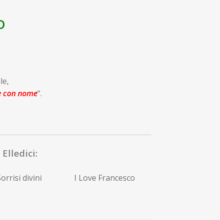
O
le,
e con nome
“.
Elledici:
orrisi divini
I Love Francesco