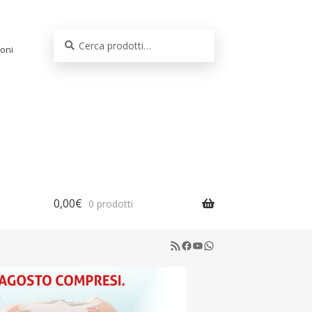
Cerca:
Cerca
oni
0,00
€
0 prodotti
RSS Feed
Facebook
YouTube
WhatsApp