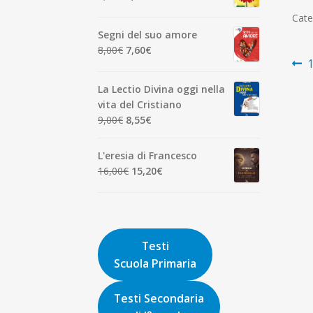
7,00€.
6,65€.
prezzo
prezzo
Cate
originale
attuale
Segni del suo amore
era:
è:
Il
Il
8,00
€
7,60
€
1,90€.
1,81€.
N
A
1
prezzo
prezzo
p
originale
attuale
ar
La Lectio Divina oggi nella
era:
è:
vita del Cristiano
8,00€.
7,60€.
Il
Il
9,00
€
8,55
€
prezzo
prezzo
originale
attuale
L'eresia di Francesco
era:
è:
Il
Il
16,00
€
15,20
€
9,00€.
8,55€.
prezzo
prezzo
originale
attuale
era:
è:
16,00€.
15,20€.
Testi
Scuola Primaria
Testi Secondaria