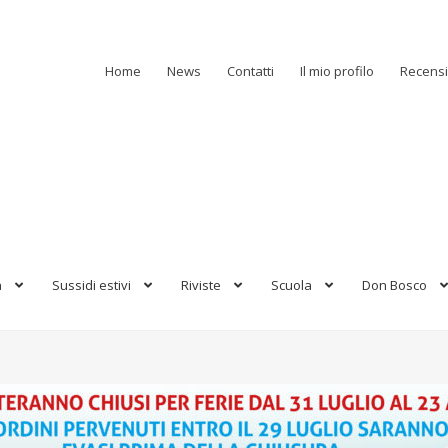
Home
News
Contatti
Il mio profilo
Recensi
a
Sussidi estivi
Riviste
Scuola
Don Bosco