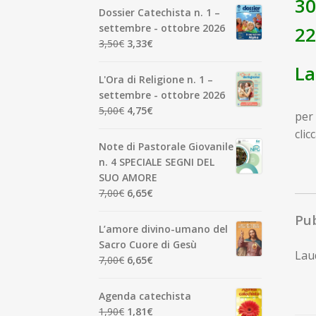
30
Dossier Catechista n. 1 –
settembre - ottobre 2026
2
Il
Il
3,50
€
3,33
€
prezzo
prezzo
La
originale
attuale
L'Ora di Religione n. 1 –
era:
è:
settembre - ottobre 2026
3,50€.
3,33€.
Il
Il
5,00
€
4,75
€
per 
prezzo
prezzo
clic
originale
attuale
Note di Pastorale Giovanile
era:
è:
n. 4 SPECIALE SEGNI DEL
5,00€.
4,75€.
SUO AMORE
Il
Il
7,00
€
6,65
€
prezzo
prezzo
Pub
originale
attuale
L’amore divino-umano del
era:
è:
Sacro Cuore di Gesù
Laud
7,00€.
6,65€.
Il
Il
7,00
€
6,65
€
prezzo
prezzo
originale
attuale
Agenda catechista
era:
è:
Il
Il
1,90
€
1,81
€